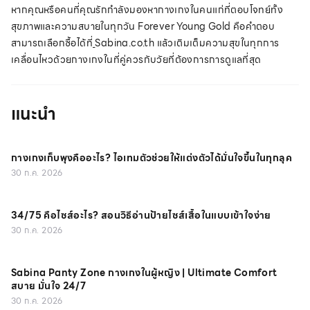
หากคุณหรือคนที่คุณรักกำลังมองหากางเกงในคนแก่ที่ตอบโจทย์ทั้ง
สุขภาพและความสบายในทุกวัน Forever Young Gold คือคำตอบ
สามารถเลือกซื้อได้ที่
Sabina.co.th แล้วเติมเต็มความสุขในทุกการ
เคลื่อนไหวด้วยกางเกงในที่คู่ควรกับวัยที่ต้องการการดูแลที่สุด
แนะนำ
กางเกงเก็บพุงคืออะไร? ไอเทมตัวช่วยให้แต่งตัวได้มั่นใจขึ้นในทุกลุค
30 ก.ค. 2026
34/75 คือไซส์อะไร? สอนวิธีอ่านป้ายไซส์เสื้อในแบบเข้าใจง่าย
30 ก.ค. 2026
Sabina Panty Zone กางเกงในผู้หญิง | Ultimate Comfort
สบาย มั่นใจ 24/7
30 ก.ค. 2026