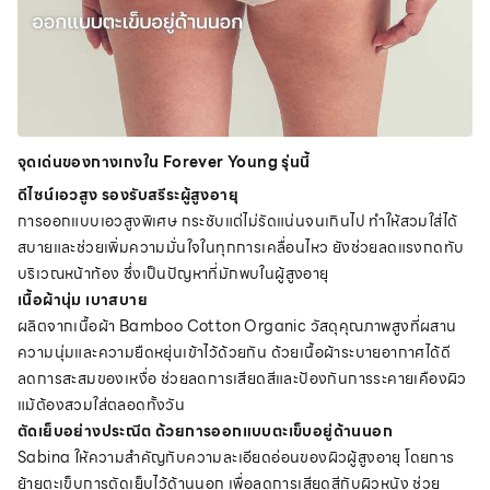
จุดเด่นของกางเกงใน Forever Young รุ่นนี้
ดีไซน์เอวสูง รองรับสรีระผู้สูงอายุ
การออกแบบเอวสูงพิเศษ กระชับแต่ไม่รัดแน่นจนเกินไป ทำให้สวมใส่ได้
สบายและช่วยเพิ่มความมั่นใจในทุกการเคลื่อนไหว ยังช่วยลดแรงกดทับ
บริเวณหน้าท้อง ซึ่งเป็นปัญหาที่มักพบในผู้สูงอายุ
เนื้อผ้านุ่ม เบาสบาย
ผลิตจากเนื้อผ้า Bamboo Cotton Organic วัสดุคุณภาพสูงที่ผสาน
ความนุ่มและความยืดหยุ่นเข้าไว้ด้วยกัน ด้วยเนื้อผ้าระบายอากาศได้ดี
ลดการสะสมของเหงื่อ ช่วยลดการเสียดสีและป้องกันการระคายเคืองผิว
แม้ต้องสวมใส่ตลอดทั้งวัน
ตัดเย็บอย่างประณีต ด้วยการออกแบบตะเข็บอยู่ด้านนอก
Sabina ให้ความสำคัญกับความละเอียดอ่อนของผิวผู้สูงอายุ โดยการ
ย้ายตะเข็บการตัดเย็บไว้ด้านนอก เพื่อลดการเสียดสีกับผิวหนัง ช่วย