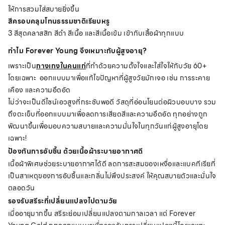
ให้การสวมใส่สบายยิ่งขึ้น
สีครอบคลุมโทนธรรมชาติเรียบหรู
3 สีสุดคลาสสิก สีดำ สีเนื้อ และสีเนื้อเข้ม เข้ากับเสื้อผ้าทุกแบบ
ทำไม Forever Young จึงเหมาะกับผู้สูงอายุ?
เพราะเป็น
กางเกงในคนแก่
ที่ทำด้วยความตั้งใจและใส่ใจให้กับวัย 60+
โดยเฉพาะ ออกแบบมาเพื่อแก้ไขปัญหาที่ผู้สูงวัยมักเจอ เช่น การระคาย
เคือง และความอึดอัด
ไม่ว่าจะเป็นดีไซน์เอวสูงที่กระชับพอดี วัสดุที่อ่อนโยนต่อผิวบอบบาง รวม
ถึงตะเข็บที่ออกแบบมาเพื่อลดการเสียดสีและความอึดอัด ทุกอย่างถูก
พัฒนาขึ้นเพื่อมอบความสบายและความมั่นใจในทุกวันแก่ผู้สูงอายุโดย
เฉพาะ!
ป้องกันการอับชื้น ด้วยเนื้อผ้าระบายอากาศดี
เนื้อผ้าพิเศษช่วยระบายอากาศได้ดี ลดการสะสมของเหงื่อและแบคทีเรียที่
เป็นสาเหตุของการอับชื้นและกลิ่นไม่พึงประสงค์ ให้คุณสบายตัวและมั่นใจ
ตลอดวัน
รองรับสรีระที่เปลี่ยนแปลงไปตามวัย
เมื่ออายุมากขึ้น สรีระย่อมเปลี่ยนแปลงตามกาลเวลา แต่ Forever