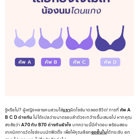
รู้หรือไม่? ผู้หญิงหลายคนสวมใส่
บรา
ผิดไซซ์มาตลอดชีวิต! การที่
คัพ A
B C D ต่างกัน
ไม่ได้แปลว่าขนาดรอบลำตัวจะกว้างขึ้นเสมอไป หากคุณ
สงสัยว่า
A70 กับ B70 ต่างกันยังไง
บทความนี้มีคำตอบ พร้อมสอน
เทคนิคการวัดไซซ์แบบนักฟิตติ้ง เพื่อให้คุณเลือก
ชุดชั้นใน
ได้กระชับ อก