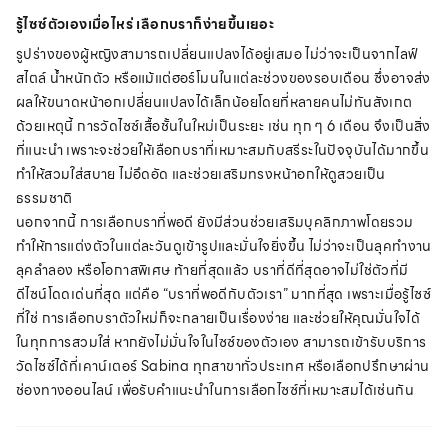
รู้ไซซ์ตัวเองเมื่อไหร่ เลือกบราก็ง่ายขึ้นเยอะ
รูปร่างของผู้หญิงสามารถเปลี่ยนแปลงได้อยู่เสมอ ไม่ว่าจะเป็นจากไลฟ์
สไตล์ น้ำหนักตัว หรือแม้แต่ฮอร์โมนในแต่ละช่วงของรอบเดือน ซึ่งอาจส่ง
ผลให้ขนาดหน้าอกเปลี่ยนแปลงได้เล็กน้อยโดยที่หลายคนไม่ทันสังเกต
ด้วยเหตุนี้ การวัดไซซ์เสื้อชั้นในใหม่เป็นระยะ เช่น ทุก ๆ 6 เดือน จึงเป็นสิ่ง
ที่แนะนำ เพราะจะช่วยให้เลือกบราที่เหมาะสมกับสรีระในปัจจุบันได้มากขึ้น
ทำให้สวมใส่สบาย ไม่อึดอัด และช่วยเสริมทรงหน้าอกให้ดูสวยเป็น
ธรรมชาติ
นอกจากนี้ การเลือกบราที่พอดี ยังมีส่วนช่วยเสริมบุคลิกภาพโดยรวม
ทำให้การแต่งตัวในแต่ละวันดูเข้ารูปและมั่นใจยิ่งขึ้น ไม่ว่าจะเป็นลุคทำงาน
ลุคลำลอง หรือโอกาสพิเศษ ท้ายที่สุดแล้ว บราที่ดีที่สุดอาจไม่ใช่ตัวที่มี
ดีไซน์โดดเด่นที่สุด แต่คือ “บราที่พอดีกับตัวเรา” มากที่สุด เพราะเมื่อรู้ไซซ์
ที่ใช่ การเลือกบราตัวใหม่ก็จะกลายเป็นเรื่องง่าย และช่วยให้คุณมั่นใจได้
ในทุกการสวมใส่ หากยังไม่มั่นใจในไซซ์ของตัวเอง สามารถเข้ารับบริการ
วัดไซซ์ได้ที่เคาน์เตอร์ Sabina ทุกสาขาทั่วประเทศ หรือเลือกปรึกษาผ่าน
ช่องทางออนไลน์ เพื่อรับคำแนะนำในการเลือกไซซ์ที่เหมาะสมได้เช่นกัน