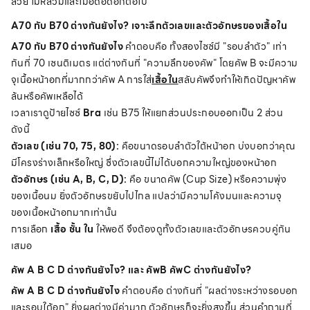
สวย ไม่หลวมและไม่อึดอัดอีกต่อไป
A70 กับ B70 ต่างกันยังไง? เจาะลึกตัวเลขและตัวอักษรของเสื้อใน
A70 กับ B70 ต่างกันยังไง
คำตอบคือ ทั้งสองไซซ์มี "รอบลำตัว" เท่า
กันที่ 70 เซนติเมตร แต่ต่างกันที่ "ความลึกของคัพ" โดยคัพ B จะมีความ
จุเนื้อหน้าอกที่มากกว่าคัพ A การใส่
เสื้อใน
สลับคัพจึงทำให้เกิดปัญหาคัพ
ล้นหรือคัพเหลือได้
เวลาเราดูป้ายไซซ์
Bra
เช่น B75 ให้แยกส่วนประกอบออกเป็น 2 ส่วน
ดังนี้
ตัวเลข (เช่น 70, 75, 80):
คือขนาดรอบลำตัวใต้หน้าอก บ่งบอกว่าคุณ
มีโครงร่างเล็กหรือใหญ่ ซึ่งตัวเลขนี้ไม่ได้บอกความใหญ่ของหน้าอก
ตัวอักษร (เช่น A, B, C, D):
คือ ขนาดคัพ (Cup Size) หรือความพุ่ง
ของเนื้อนม ยิ่งตัวอักษรขยับไปไกล แปลว่ามีความโค้งมนและความจุ
ของเนื้อหน้าอกมากเท่านั้น
การเลือก
เสื้อ ชั้น ใน
ให้พอดี จึงต้องดูทั้งตัวเลขและตัวอักษรควบคู่กัน
เสมอ
คัพ A B C D ต่างกันยังไง? และ คัพB คัพC ต่างกันยังไง?
คัพ A B C D ต่างกันยังไง
คำตอบคือ ต่างกันที่ "ผลต่างระหว่างรอบอก
และรอบใต้อก" ยิ่งผลต่างมีค่ามาก ตัวอักษรก็จะยิ่งสูงขึ้น ส่วนคำถามที่