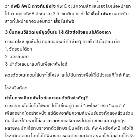
ว่า
คัพB คัพC ต่างกันยังไง
คัพ C จะมีความลึกและรองรับเนื้อหน้าอก
ได้มากกว่าคัพ B ประมาณ 2.5 เซนติเมตร ทำให้
เสื้อในคัพc
เหมาะกับ
สาวที่มีหน้าอกอวบอิ่มกว่า
เสื้อในคัพb
3 ขั้นตอนวิธีวัดไซซ์ชุดชั้นใน ให้ได้ไซซ์จริงแบบไม่ต้องเดา
การวัดไซซ์ ชุดชั้นใน ด้วยตัวเองทำได้ง่ายๆ ภายใน 3 ขั้นตอน คือ
1. วัดรอบใต้อก
2. วัดรอบอก
3. นำตัวเลขมาลบกันเพื่อหาคัพไซซ์
ควรวัดขณะสวมใส่บราไร้โครงและไม่ดันทรงเพื่อให้ได้ตัวเลขที่ใกล้เคียง
ไซซ์จริงที่สุด
ทำไมการเลือกคัพไซซ์และรอบตัวถึงสำคัญ?
การเลือกเสื้อชั้นในให้พอดี ไม่ได้ขึ้นอยู่กับแค่ “คัพไซซ์” หรือ “รอบตัว”
เพียงอย่างใดอย่างหนึ่ง แต่ต้องอาศัยความสัมพันธ์ของทั้งสองส่วนร่วม
กัน จึงจะได้บราที่ใส่สบายและช่วยเสริมทรงได้อย่างเหมาะสม ผู้หญิง
หลายคนมักเลือกบราจากตัวอักษรเป็นหลัก เช่น คัพ A หรือคัพ B แล้วใช้
ไซซ์เดิมตลอด โดยไม่ได้พิจารณารอบตัวร่วมด้วย ส่งผลให้เมื่อสวมใส่จริง