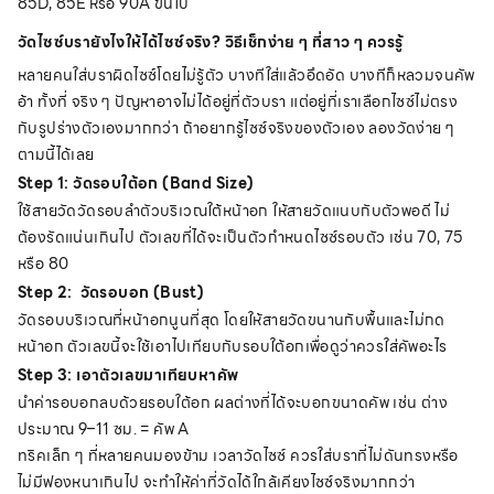
85D, 85E หรือ 90A ขึ้นไป
วัดไซซ์บรายังไงให้ได้ไซซ์จริง? วิธีเช็กง่าย ๆ ที่สาว ๆ ควรรู้
หลายคนใส่บราผิดไซซ์โดยไม่รู้ตัว บางทีใส่แล้วอึดอัด บางทีก็หลวมจนคัพ
อ้า ทั้งที่ จริง ๆ ปัญหาอาจไม่ได้อยู่ที่ตัวบรา แต่อยู่ที่เราเลือกไซซ์ไม่ตรง
กับรูปร่างตัวเองมากกว่า ถ้าอยากรู้ไซซ์จริงของตัวเอง ลองวัดง่าย ๆ
ตามนี้ได้เลย
Step 1: วัดรอบใต้อก (Band Size)
ใช้สายวัดวัดรอบลำตัวบริเวณใต้หน้าอก ให้สายวัดแนบกับตัวพอดี ไม่
ต้องรัดแน่นเกินไป ตัวเลขที่ได้จะเป็นตัวกำหนดไซซ์รอบตัว เช่น 70, 75
หรือ 80
Step 2: วัดรอบอก (Bust)
วัดรอบบริเวณที่หน้าอกนูนที่สุด โดยให้สายวัดขนานกับพื้นและไม่กด
หน้าอก ตัวเลขนี้จะใช้เอาไปเทียบกับรอบใต้อกเพื่อดูว่าควรใส่คัพอะไร
Step 3: เอาตัวเลขมาเทียบหาคัพ
นำค่ารอบอกลบด้วยรอบใต้อก ผลต่างที่ได้จะบอกขนาดคัพ เช่น ต่าง
ประมาณ 9–11 ซม. = คัพ A
ทริคเล็ก ๆ ที่หลายคนมองข้าม เวลาวัดไซซ์ ควรใส่บราที่ไม่ดันทรงหรือ
ไม่มีฟองหนาเกินไป จะทำให้ค่าที่วัดได้ใกล้เคียงไซซ์จริงมากกว่า