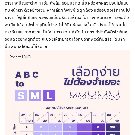
อาจเกิดปัญหาต่าง ๆ เช่น คัพล้น ขอบบรกดเนื้อ หรือคัพหลวมจนไม่แนบ
กับหน้าอก ตัวอย่างเช่น หากเลือกคัพไซซ์ได้ถูกต้อง แต่รอบตัวเล็กเกินไป
อาจทำให้รู้สึกอึดอัดหรือรัดแน่นบริเวณลำตัว ในทางกลับกัน หากรอบตัว
พอดีแต่เลือกคัพใหญ่เกินไป จะทำให้เกิดช่องว่างในเต้า ส่งผลให้บราดูไม่
กระชับ และขาดความมั่นใจในการสวมใส่ ดังนั้น การเข้าใจทั้งคัพไซซ์และ
รอบตัวอย่างถูกต้อง จะช่วยให้สามารถเลือกบราที่พอดีกับสรีระได้มาก
ขึ้น ส่งผลให้สวมใส่สบาย