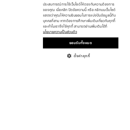
ประสบการณ์การใช้เว็บไซต์ให้ตรงกับความต้องการ
ของคุณ เมื่อคลิก ปิดข้อความนี้ หรือ คลิกบนเว็บไซต์
แสดงว่าคุณให้ความยินยอมในการแบ่งปันข้อมูลนี้กับ
บุคคลที่สาม หากต้องการศึกษาเพิ่มเติมเกี่ยวกับคุกกี้
และทำไมเราจึงใช้คุกกี้ สามารถอ่านเพิ่มเติมได้ที่
นโยบายความเป็นส่วนตัว
ยอมรับทั้งหมด
ตั้งค่าคุกกี้
เกี่ยวกับ
ที่ตั้งร้านค้า
ร่วมเป็นพาร์ทเนอร์
นักลงทุนสัมพันธ์
บทความ
ข่าวสารและกิจกรรม
ความช่วยเหลือ
แอฟฟิลิเอท
คำถามที่พบบ่อย