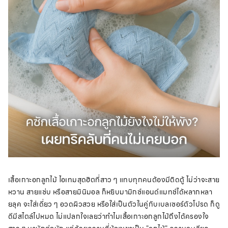
เสื้อเกาะอกลูกไม้ ไอเทมสุดฮิตที่สาว ๆ แทบทุกคนต้องมีติดตู้ ไม่ว่าจะสาย
หวาน สายแซ่บ หรือสายมินิมอล ก็หยิบมามิกซ์แอนด์แมทช์ได้หลากหลา
ยลุค จะใส่เดี่ยว ๆ อวดผิวสวย หรือใส่เป็นตัวในคู่กับเบลเซอร์ตัวโปรด ก็ดู
ดีมีสไตล์ไปหมด ไม่แปลกใจเลยว่าทำไมเสื้อเกาะอกลูกไม้ถึงได้ครองใจ