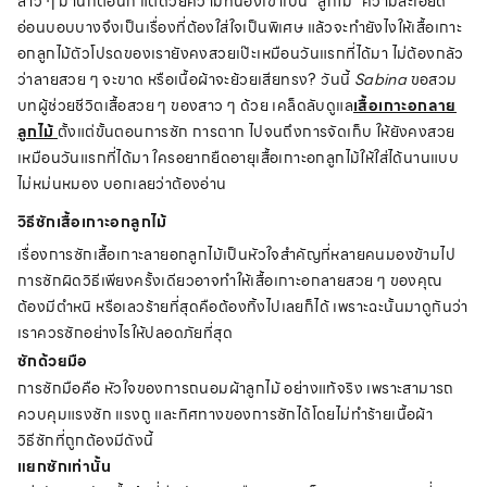
สาว ๆ มานักต่อนัก แต่ด้วยความที่น้องเขาเป็น "ลูกไม้" ความละเอียด
อ่อนบอบบางจึงเป็นเรื่องที่ต้องใส่ใจเป็นพิเศษ แล้วจะทำยังไงให้เสื้อเกาะ
อกลูกไม้ตัวโปรดของเรายังคงสวยเป๊ะเหมือนวันแรกที่ได้มา ไม่ต้องกลัว
ว่าลายสวย ๆ จะขาด หรือเนื้อผ้าจะย้วยเสียทรง? วันนี้
Sabina
ขอสวม
บทผู้ช่วยชีวิตเสื้อสวย ๆ ของสาว ๆ ด้วย เคล็ดลับดูแล
เสื้อเกาะอกลาย
ลูกไม้
ตั้งแต่ขั้นตอนการซัก การตาก ไปจนถึงการจัดเก็บ ให้ยังคงสวย
เหมือนวันแรกที่ได้มา ใครอยากยืดอายุเสื้อเกาะอกลูกไม้ให้ใส่ได้นานแบบ
ไม่หม่นหมอง บอกเลยว่าต้องอ่าน
วิธีซักเสื้อเกาะอกลูกไม้
เรื่องการซักเสื้อเกาะลายอกลูกไม้เป็นหัวใจสำคัญที่หลายคนมองข้ามไป
การซักผิดวิธีเพียงครั้งเดียวอาจทำให้เสื้อเกาะอกลายสวย ๆ ของคุณ
ต้องมีตำหนิ หรือเลวร้ายที่สุดคือต้องทิ้งไปเลยก็ได้ เพราะฉะนั้นมาดูกันว่า
เราควรซักอย่างไรให้ปลอดภัยที่สุด
ซักด้วยมือ
การซักมือคือ หัวใจของการถนอมผ้าลูกไม้ อย่างแท้จริง เพราะสามารถ
ควบคุมแรงซัก แรงถู และทิศทางของการซักได้โดยไม่ทำร้ายเนื้อผ้า
วิธีซักที่ถูกต้องมีดังนี้
แยกซักเท่านั้น