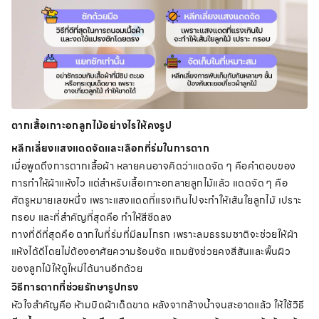
ตากเสื้อเกาะอกลูกไม้อย่างไรให้คงรูป
หลีกเลี่ยงแสงแดดจัดและเลือกที่ร่มในการตาก
เมื่อพูดถึงการตากเสื้อผ้า หลายคนอาจคิดว่าแดดจัด ๆ คือคำตอบของ
การทำให้ผ้าแห้งไว แต่สำหรับเสื้อเกาะอกลายลูกไม้แล้ว แดดจัด ๆ คือ
ศัตรูหมายเลขหนึ่ง เพราะแสงแดดที่แรงเกินไปจะทำให้เส้นใยลูกไม้ เปราะ
กรอบ และที่สำคัญที่สุดคือ ทำให้สีซีดลง
ทางที่ดีที่สุดคือ ตากในที่ร่มที่มีลมโกรก เพราะลมธรรมชาติจะช่วยให้ผ้า
แห้งได้ดีโดยไม่ต้องอาศัยความร้อนจัด แถมยังช่วยคงสีสันและพื้นผิว
ของลูกไม้ให้ดูใหม่ได้นานอีกด้วย
วิธีการตากที่ช่วยรักษารูปทรง
หัวใจสำคัญคือ ห้ามบิดผ้าเด็ดขาด หลังจากล้างน้ำจนสะอาดแล้ว ให้ใช้วิธี