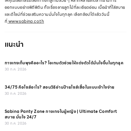
ให้คุณเลือกสรรเสื้อเกาะอกลูกไม้สวย ๆ หลากหลายสไตล์ ที่ผ่านการ
ออกแบบอย่างพิถีพิถัน ทั้งเรื่องลายลูกไม้ที่ละเอียดอ่อน เนื้อผ้าที่ใส่สบาย
และดีไซน์ที่ช่วยเสริมความมั่นใจในทุกลุค เลือกช้อปได้แล้ววันนี้
ที่
www.sabina.co.th
แนะนำ
กางเกงเก็บพุงคืออะไร? ไอเทมตัวช่วยให้แต่งตัวได้มั่นใจขึ้นในทุกลุค
30 ก.ค. 2026
34/75 คือไซส์อะไร? สอนวิธีอ่านป้ายไซส์เสื้อในแบบเข้าใจง่าย
30 ก.ค. 2026
Sabina Panty Zone กางเกงในผู้หญิง | Ultimate Comfort
สบาย มั่นใจ 24/7
30 ก.ค. 2026