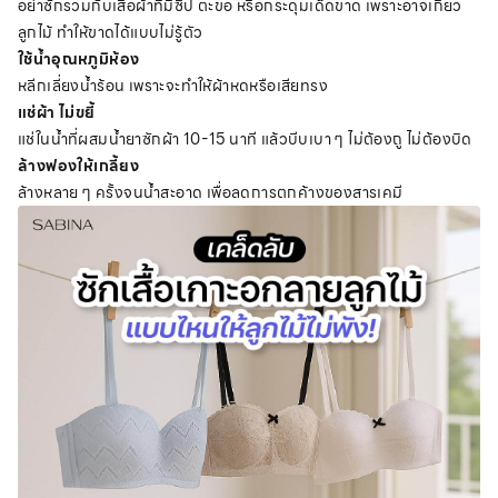
อย่าซักรวมกับเสื้อผ้าที่มีซิป ตะขอ หรือกระดุมเด็ดขาด เพราะอาจเกี่ยว
ลูกไม้ ทำให้ขาดได้แบบไม่รู้ตัว
ใช้น้ำอุณหภูมิห้อง
หลีกเลี่ยงน้ำร้อน เพราะจะทำให้ผ้าหดหรือเสียทรง
แช่ผ้า ไม่ขยี้
แช่ในน้ำที่ผสมน้ำยาซักผ้า 10-15 นาที แล้วบีบเบา ๆ ไม่ต้องถู ไม่ต้องบิด
ล้างฟองให้เกลี้ยง
ล้างหลาย ๆ ครั้งจนน้ำสะอาด เพื่อลดการตกค้างของสารเคมี