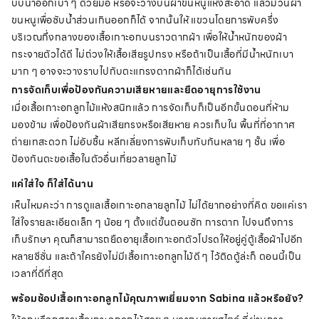
บีบน้ำออกเบา ๆ ด้วยมือ หรือจะวางบนผ้าขนหนูแห้งสะอาด แล้วม้วนผ้า
ขนหนูเพื่อซับน้ำส่วนเกินออกก็ได้ จากนั้นให้ แขวนโดยการพับครึ่ง
บริเวณกึ่งกลางของเสื้อเกาะอกบนราวตากผ้า เพื่อให้น้ำหนักของผ้า
กระจายตัวได้ดี ไม่ถ่วงให้เสื้อเสียรูปทรง หรือถ้าเป็นเสื้อที่มีน้ำหนักเบา
มาก ๆ อาจจะวางราบไปกับตะแกรงตากผ้าก็ได้เช่นกัน
การจัดเก็บเพื่อป้องกันความเสียหายและยืดอายุการใช้งาน
เมื่อเสื้อเกาะอกลูกไม้แห้งสนิทแล้ว การจัดเก็บก็เป็นอีกขั้นตอนที่ห้าม
มองข้าม เพื่อป้องกันผ้าเสียทรงหรือเสียหาย ควรเก็บใน พื้นที่ที่อากาศ
ถ่ายเทสะดวก ไม่อับชื้น หลีกเลี่ยงการพับเก็บทับกันหลาย ๆ ชั้น เพื่อ
ป้องกันตะขอเสื้อในตัวอื่นเกี่ยวลายลูกไม้
แค่ใส่ใจ ก็ใส่ได้นาน
เห็นไหมคะว่า การดูแลเสื้อเกาะอกลายลูกไม้ ไม่ได้ยากอย่างที่คิด ขอแค่เรา
ใส่ใจรายละเอียดเล็ก ๆ น้อย ๆ ตั้งแต่ขั้นตอนซัก การตาก ไปจนถึงการ
เก็บรักษา คุณก็สามารถยืดอายุเสื้อเกาะอกตัวโปรดให้อยู่คู่ตู้เสื้อผ้าไปอีก
หลายซีซั่น และถ้าใครยังไม่มีเสื้อเกาะอกลูกไม้ดี ๆ ไว้ติดตู้ล่ะก็ ตอนนี้เป็น
เวลาที่ดีที่สุด
พร้อมช้อปเสื้อเกาะอกลูกไม้คุณภาพเยี่ยมจาก Sabina แล้วหรือยัง?