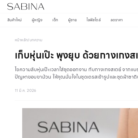
สินค้าใหม่
ผู้หญิง
เด็ก
ผู้ชาย
ไลฟ์สไตล์
ลดราคา
หน้าหลัก
/
บทความ
เก็บหุ่นเป๊ะ พุงยุบ ด้วยกางเก
ไขความลับหุ่นเป๊ะเวลาใส่ชุดออกงาน กับกางเกงสเตย์ จากแ
ปัญหาขอบขาม้วน ให้คุณมั่นใจในชุดเดรสเข้ารูปและชุดผ้าซาติ
11 มี.ค. 2026