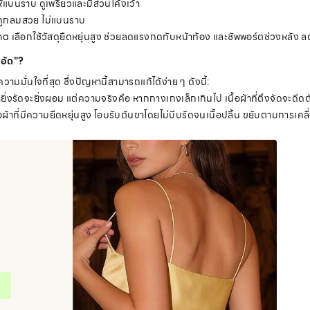
้แบนราบ ดูเพรียวและมีส่วนโค้งเว้า
ห้ดูกลมสวย ไม่แบนราบ
na เลือกใช้วัสดุยืดหยุ่นสูง ช่วยลดแรงกดทับหน้าท้อง และซัพพอร์ตช่วงหลัง
ดอัด"?
มมั่นใจที่สุด ซึ่งปัญหานี้สามารถแก้ได้ง่าย ๆ ดังนี้:
ิ่งรัดจะยิ่งผอม แต่ความจริงคือ หากกางเกงเล็กเกินไป เนื้อผ้าที่ตึงจัดจะดีดต
้าที่มีความยืดหยุ่นสูง โอบรับต้นขาโดยไม่บีบรัดจนเนื้อปลิ้น ขยับตามการเคลื