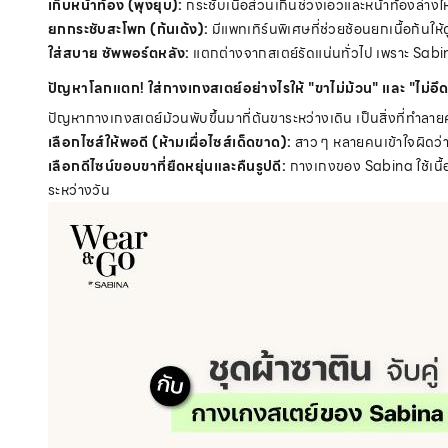
เก็บหน้าท้อง (พุงยุบ):
กระชับเนื้อส่วนเกินช่วงเอวและหน้าท้องล่างให
ยกกระชับสะโพก (ก้นเด้ง):
มีแพทเทิร์นพิเศษที่ช่วยช้อนยกเนื้อก้นใ
ใส่สบาย ซัพพอร์ตหลัง:
แตกต่างจากสเตย์รัดแน่นทั่วไป เพราะ Sabi
ปัญหาโลกแตก! ใส่กางเกงสเตย์อย่างไรให้ "ขาไม่ม้วน" และ "ไม่อึ
ปัญหากางเกงสเตย์ม้วนพับขึ้นมาที่ต้นขาระหว่างเดิน เป็นสิ่งที่ทำลายควา
เลือกไซส์ให้พอดี (ห้ามเผื่อไซส์เด็ดขาด):
สาว ๆ หลายคนเข้าใจผิดว่าย
เลือกดีไซน์ขอบขาที่ยืดหยุ่นและคืนรูปดี:
กางเกงของ Sabina ใช้เนื้อผ
ระหว่างวัน