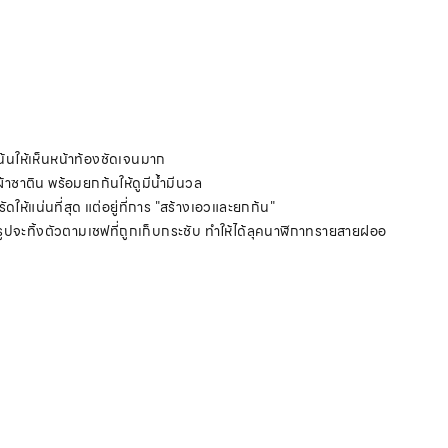
น้นให้เห็นหน้าท้องชัดเจนมาก
้าซาติน พร้อมยกก้นให้ดูมีน้ำมีนวล
ธีรัดให้แน่นที่สุด แต่อยู่ที่การ "สร้างเอวและยกก้น"
รูปจะทิ้งตัวตามเชฟที่ถูกเก็บกระชับ ทำให้ได้ลุคนาฬิกาทรายสายฝออ