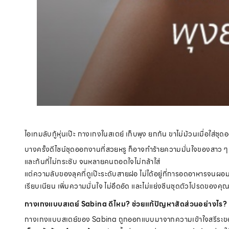
ไอเทมลับกู้หุ่นเป๊ะ กางเกงในสเตย์ เก็บพุง ยกก้น ขาไม่ม้วนเมื่อใส่ชุ
บางครั้งดีไซน์ชุดออกงานที่สวยหรู ก็อาจทำร้ายความมั่นใจของสาว ๆ ไ
และก้นที่ไม่กระชับ จนหลายคนถอดใจไม่กล้าใส่
แต่ความลับของลุคที่ดูเป๊ะระดับสายฝอ ไม่ได้อยู่ที่การอดอาหารจนผอม
เรียบเนียน เพิ่มความมั่นใจ ไม่อึดอัด และไม่แย่งซีนชุดตัวโปรดของคุ
กางเกงแบบสเตย์ Sabina ดีไหม? ช่วยแก้ปัญหาสัดส่วนอย่างไร?
กางเกงแบบสเตย์ของ Sabina ถูกออกแบบมาจากความเข้าใจสรีระของผู้