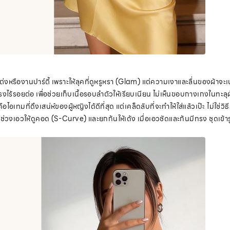
่งหรืองานปาร์ตี้ เพราะให้ลุคที่ดูหรูหรา (Glam) แต่ความเงาและลื่นของผ้าจะเ
้รอยต่อ เพื่อช่วยเก็บเนื้อรอบลำตัวให้เรียบเนียน ไม่เห็นขอบกางเกงในทะลุผ
ือไอเทมที่ดึงเสน่ห์ของผู้หญิงได้ดีที่สุด แต่เคล็ดลับที่จะทำให้ใส่แล้วเป๊ะ ไม่ใช่วิ
วงเอวให้ดูคอด (S-Curve) และยกก้นให้เด้ง เมื่อเอวชัดและก้นมีทรง ชุดเข้า