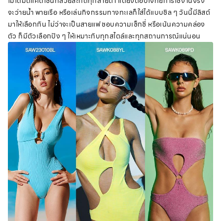
ไม่ได้มีดีแค่ดีไซน์ที่สวยสะกดทุกสายตา แต่ยังตอบโจทย์การใช้งานจริง
จะว่ายน้ำ พายเรือ หรือเล่นกิจกรรมทางทะเลก็ใส่ได้แบบชิล ๆ วันนี้มีลิสต์
มาให้เลือกกัน ไม่ว่าจะเป็นสายแฟ ชอบความเซ็กซี่ หรือเน้นความคล่อง
ตัว ก็มีตัวเลือกปัง ๆ ให้เหมาะกับทุกสไตล์และทุกสถานการณ์แน่นอน