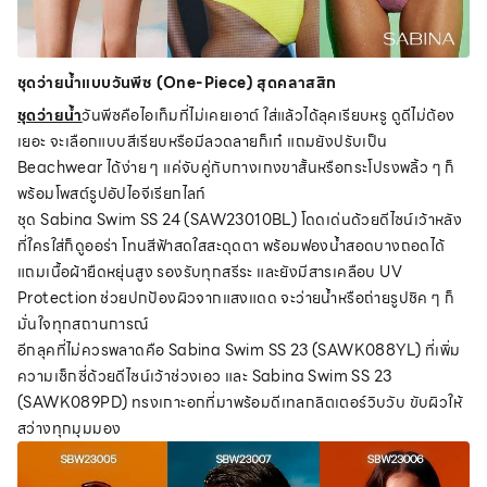
ชุดว่ายน้ำแบบวันพีซ (One-Piece) สุดคลาสสิก
ชุดว่ายน้ำ
วันพีซคือไอเท็มที่ไม่เคยเอาต์ ใส่แล้วได้ลุคเรียบหรู ดูดีไม่ต้อง
เยอะ จะเลือกแบบสีเรียบหรือมีลวดลายก็เก๋ แถมยังปรับเป็น
Beachwear ได้ง่าย ๆ แค่จับคู่กับกางเกงขาสั้นหรือกระโปรงพลิ้ว ๆ ก็
พร้อมโพสต์รูปอัปไอจีเรียกไลก์
ชุด Sabina Swim SS 24 (SAW23010BL) โดดเด่นด้วยดีไซน์เว้าหลัง
ที่ใครใส่ก็ดูออร่า โทนสีฟ้าสดใสสะดุดตา พร้อมฟองน้ำสอดบางถอดได้
แถมเนื้อผ้ายืดหยุ่นสูง รองรับทุกสรีระ และยังมีสารเคลือบ UV
Protection ช่วยปกป้องผิวจากแสงแดด จะว่ายน้ำหรือถ่ายรูปชิค ๆ ก็
มั่นใจทุกสถานการณ์
อีกลุคที่ไม่ควรพลาดคือ Sabina Swim SS 23 (SAWK088YL) ที่เพิ่ม
ความเซ็กซี่ด้วยดีไซน์เว้าช่วงเอว และ Sabina Swim SS 23
(SAWK089PD) ทรงเกาะอกที่มาพร้อมดีเทลกลิตเตอร์วิบวับ ขับผิวให้
สว่างทุกมุมมอง