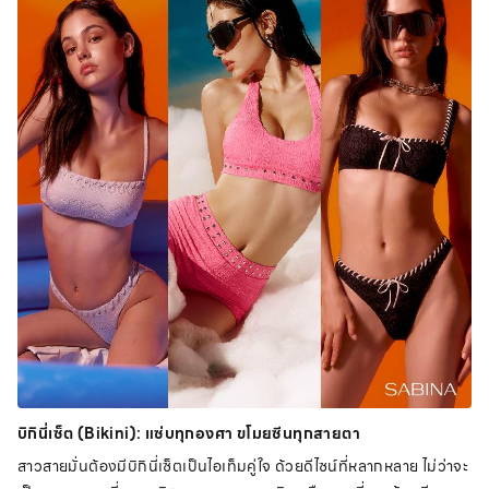
บิกินี่เซ็ต (Bikini): แซ่บทุกองศา ขโมยซีนทุกสายตา
สาวสายมั่นต้องมีบิกินี่เซ็ตเป็นไอเท็มคู่ใจ ด้วยดีไซน์ที่หลากหลาย ไม่ว่าจะ