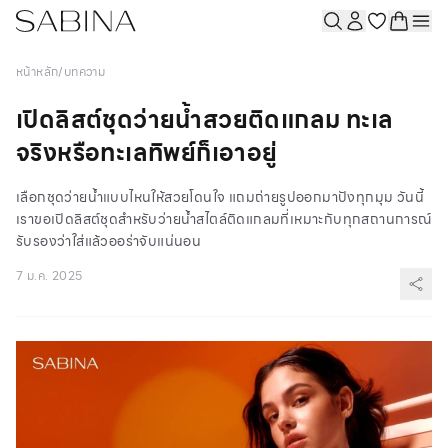
หน้าหลัก
/
บทความ
เปิดลิสต์ชุดว่ายน้ำสวยติดแกลม ทะเล
จริงหรือทะเลทิพย์ก็เอาอยู่
เลือกชุดว่ายน้ำแบบไหนให้สวยโดนใจ แถมถ่ายรูปออกมาปังทุกมุม วันนี้
เราขอเปิดลิสต์ชุดสำหรับว่ายน้ำสไตล์ติดแกลมที่เหมาะกับทุกสถานการณ์
รับรองว่าใส่แล้วออร่าจับแน่นอน
7 ม.ค. 2025