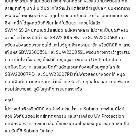
เป็นทรงสามเหลี่ยมสุดฮิต ทรงเกาะอกสุดชิค หรือแบบที่มาพร้อมดีเทล
สายผูกเก๋ ๆ บิกินี่ไม่ได้มีดีแค่ใส่ว่ายน้ำ แต่ยังใส่ถ่ายรูปชิล ๆ บนหาดทราย
พร้อมพร็อพเสริมอย่างผ้าคลุมไหล่หมวกปีกกว้าง หรือแว่นกันแดดทรง
ชิค แค่นี้ก็ได้ลุคสุดปังที่เรียกไลก์ในอินสตาแกรมได้แล้ว
SWIM SS 24 บิกินี่เซตนำเสนอดีไซน์หลากหลาย ไม่ว่าจะเป็นชุดสำหรับ
ว่ายน้ำสีดำทรงบิกินี่ รหัส SBW23006BK และ SUW23006BK ที่มา
พร้อมฟองสอดบางถอดได้และโบว์ผูกเพิ่มความน่ารัก หรือบิกินี่สีเทาลาย
เก๋ รหัส SBW23005SL และ SUW23005SL พร้อมกางเกงเว้าสูงเสริม
ความมั่นใจ ทั้งสองรุ่นใช้ผ้ายืดหยุ่นสูงและเคลือบ UV Protection
ปกป้องผิวจากแสงแดด ปิดท้ายด้วยเซตคล้องคอสีชมพูสดใส รหัส
SBW23007PD และ SUW23007PD ที่มีฟองสอดบางถอดได้ หมุด
ตอกเพิ่มดีเทล และกางเกงว่ายน้ำกระชับสรีระ ทุกสไตล์ออกแบบเพื่อการ
สวมใส่สบายและดูดีในทุกกิจกรรมกลางแจ้ง
สรุป
ไม่ว่าจะวันพีซหรือบิกินี่ ชุดสำหรับว่ายน้ำจาก Sabina มาพร้อมดีไซน์
สวย ฟังก์ชันตอบโจทย์ทุกกิจกรรม และสารเคลือบ UV Protection
ปกป้องผิวจากแสงแดด เลือกให้เหมาะกับสไตล์ของคุณแล้วคลิกช้อปได้
เลยวันนี้ที่ Sabina Online