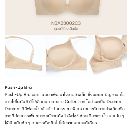
Push-Up Bra
Push-Up Bra ออกแบบมาเพื่อเอาใจสาวคัพเล็ก ซึ่งจะหมดปัญหาอกไข่
ดาวไปในทันที มีให้เลือกหลากหลาย Collection ไม่ว่าจะเป็น Doomm
Doomm ที่มี
ฟองน้ำหน้าเต้าดันทรงหนาพิเศษ
เหมาะกับสาวคัพเล็กหรือ
สาวที่ต้องการเพิ่มขนาดหน้าอกถึง 1 คัพไซซ์ ช่วย
เติมฟองน้ำแบบเน้น ๆ
ให้เห็นเนินชัด ๆ ตกสาวคัพเล็กไปได้หลายคนเลยทีเดียว