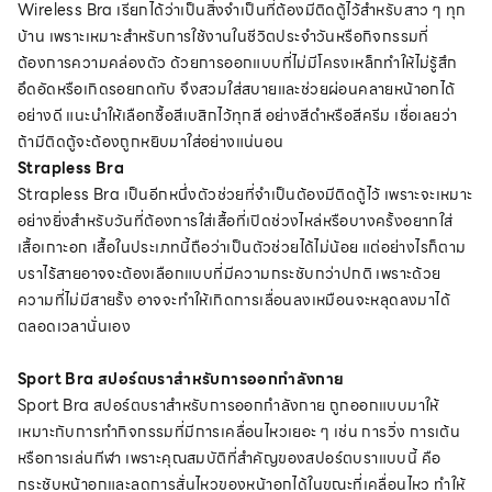
Wireless Bra เรียกได้ว่าเป็นสิ่งจำเป็นที่ต้องมีติดตู้ไว้สำหรับสาว ๆ ทุก
บ้าน เพราะ
เหมาะสำหรับการใช้งานในชีวิตประจำวันหรือกิจกรรมที่
ต้องการความคล่องตัว ด้วยการออกแบบที่ไม่มีโครงเหล็กทำให้ไม่รู้สึก
อึดอัดหรือเกิดรอยกดทับ จึงสวมใส่สบายและช่วยผ่อนคลายหน้าอกได้
อย่างดี
แนะนำให้เลือกซื้อสีเบสิกไว้ทุกสี อย่างสีดำหรือสีครีม เชื่อเลยว่า
ถ้ามีติดตู้จะต้องถูกหยิบมาใส่อย่างแน่นอน
Strapless Bra
Strapless Bra เป็นอีกหนึ่งตัวช่วยที่จำเป็นต้องมีติดตู้ไว้ เพราะจะเหมาะ
อย่างยิ่งสำหรับวันที่ต้องการใส่เสื้อที่เปิดช่วงไหล่หรือบางครั้งอยากใส่
เสื้อเกาะอก เสื้อในประเภทนี้ถือว่าเป็นตัวช่วยได้ไม่น้อย แต่อย่างไรก็ตาม
บราไร้สายอาจจะต้องเลือกแบบที่มีความกระชับกว่าปกติ เพราะด้วย
ความที่ไม่มีสายรั้ง อาจจะทำให้เกิดการเลื่อนลงเหมือนจะหลุดลงมาได้
ตลอดเวลานั่นเอง
Sport Bra
สปอร์ตบราสำหรับการออกกำลังกาย
Sport Bra
สปอร์ตบราสำหรับการออกกำลังกาย ถูกออกแบบมาให้
เหมาะกับการทำกิจกรรมที่มีการเคลื่อนไหวเยอะ ๆ เช่น การวิ่ง การเต้น
หรือการเล่นกีฬา เพราะคุณสมบัติที่สำคัญของสปอร์ตบราแบบนี้ คือ
กระชับหน้าอกและลดการสั่นไหวของหน้าอกได้ในขณะที่เคลื่อนไหว ทำให้