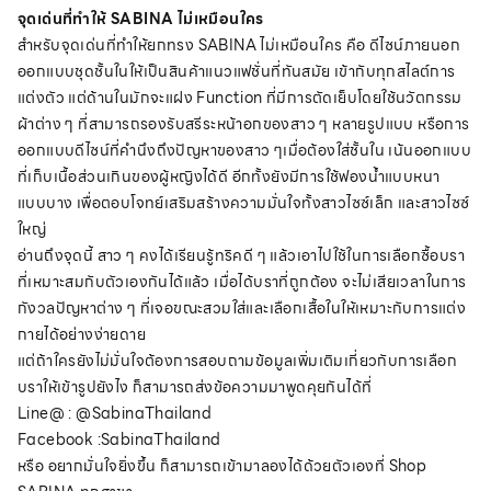
จุดเด่นที่ทำให้ SABINA ไม่เหมือนใคร
สำหรับจุดเด่นที่ทำให้ยกทรง SABINA ไม่เหมือนใคร คือ ดีไซน์ภายนอก
ออกแบบชุดชั้นในให้เป็นสินค้าแนวแฟชั่นที่ทันสมัย เข้ากับทุกสไลต์การ
แต่งตัว แต่ด้านในมักจะแฝง Function ที่มีการตัดเย็บโดยใช้นวัตกรรม
ผ้าต่าง ๆ ที่สามารถรองรับสรีระหน้าอกของสาว ๆ หลายรูปแบบ หรือการ
ออกแบบดีไซน์ที่คำนึงถึงปัญหาของสาว ๆเมื่อต้องใส่ชั้นใน เน้นออกแบบ
ที่เก็บเนื้อส่วนเกินของผู้หญิงได้ดี อีกทั้งยังมีการใช้ฟองน้ำแบบหนา
แบบบาง เพื่อตอบโจทย์เสริมสร้างความมั่นใจทั้งสาวไซซ์เล็ก และสาวไซซ์
ใหญ่
อ่านถึงจุดนี้ สาว ๆ คงได้เรียนรู้ทริคดี ๆ แล้วเอาไปใช้ในการเลือกซื้อบรา
ที่เหมาะสมกับตัวเองกันได้แล้ว เมื่อได้บราที่ถูกต้อง จะไม่เสียเวลาในการ
กังวลปัญหาต่าง ๆ ที่เจอขณะสวมใส่และเลือกเสื้อในให้เหมาะกับการแต่ง
กายได้อย่างง่ายดาย
แต่ถ้าใครยังไม่มั่นใจต้องการสอบถามข้อมูลเพิ่มเติมเกี่ยวกับการเลือก
บราให้เข้ารูปยังไง ก็สามารถส่งข้อความมาพูดคุยกันได้ที่
Line@ : @SabinaThailand
Facebook :SabinaThailand
หรือ อยากมั่นใจยิ่งขึ้น ก็สามารถเข้ามาลองได้ด้วยตัวเองที่ Shop