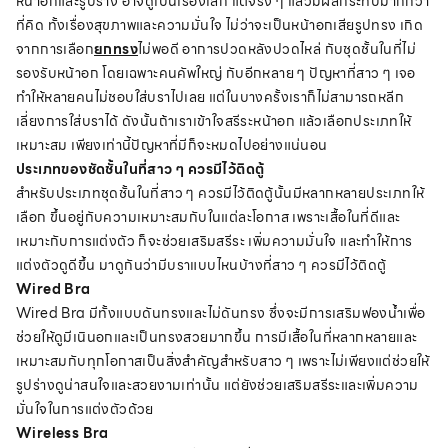
หน้าอกและรูปร่าง อาจดูเป็นเรื่องเล็ก แต่จริง ๆ แล้วมีผลกระทบมากกว่า
ที่คิด ทั้งเรื่องสุขภาพและความมั่นใจ ไม่ว่าจะเป็นหน้าอกเสียรูปทรง เกิด
จากการเลือก
ยกทรง
ไม่พอดี อาการปวดหลังปวดไหล่ กับชุดชั้นในที่ไม่
รองรับหน้าอก โดยเฉพาะคนคัพใหญ่ กับอีกหลาย ๆ ปัญหาที่สาว ๆ เจอ
ทำให้หลายคนไม่ชอบใส่บราไปเลย แต่ในบางครั้งเราก็ไม่สามารถหลีก
เลี่ยงการใส่บราได้ ดังนั้นถ้าเราเข้าใจสรีระหน้าอก แล้วเลือกประเภทให้
เหมาะสม เพียงเท่านี้ปัญหาที่มีก็จะหมดไปอย่างแน่นอน
ประเภทของชัดชั้นในที่สาว ๆ ควรมีไว้ติดตู้
สำหรับประเภทชุดชั้นในที่สาว ๆ ควรมีไว้ติดตู้นั้นมีหลากหลายประเภทให้
เลือก ขึ้นอยู่กับ
ความเหมาะสมกับในแต่ละโอกาส เพราะเสื้อในที่ดีและ
เหมาะกับการแต่งตัว ก็จะช่วยเสริมสรีระ เพิ่มความมั่นใจ และทำให้การ
แต่งตัวดูดีขึ้น มาดูกันว่ามีบราแบบไหนบ้างที่สาว ๆ ควรมีไว้ติดตู้
Wired Bra
Wired Bra มีทั้งแบบดันทรงและไม่ดันทรง ซึ่งจะมีการเสริมฟองน้ำเพื่อ
ช่วยให้ดูมีเนินอกและเป็นทรงสวยมากขึ้น การมีเสื้อในที่หลากหลายและ
เหมาะสมกับทุกโอกาสเป็นสิ่งสำคัญสำหรับสาว ๆ เพราะไม่เพียงแต่ช่วยให้
รูปร่างดูน่าสนใจและสวยงามเท่านั้น แต่ยังช่วยเสริมสรีระและเพิ่มความ
มั่นใจในการแต่งตัวด้วย
Wireless Bra