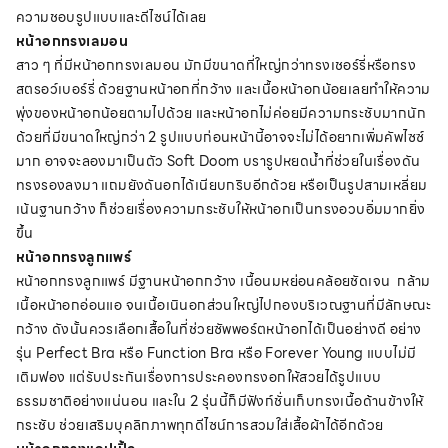
ความชอบรูปแบบและดีไซน์ได้เลย
หน้าอกทรงเลมอน
สาว ๆ ที่มีหน้าอกทรงเลมอน
มักมีขนาดที่ใหญ่กว่าทรงเชอร์รี่หรือทรง
สตรอว์เบอร์รี่ ด้วยฐานหน้าอกที่กว้าง และเนื้อหน้าอกน้อยเลยทำให้ความ
พุ่งของหน้าอกน้อยตามไปด้วย และหน้าอกไม่ค่อยมีความกระชับมากนัก
ด้วยที่มีขนาดใหญ่กว่า 2 รูปแบบก่อนหน้านี้อาจจะไม่ได้อยากเพิ่มคัพไซซ์
มาก อาจจะลองมาเป็นตัว Soft Doom บรารูปหยดน้ำที่ช่วยในเรื่องดัน
ทรงรองลงมา แถมยังดันอกได้เนียบกริบอีกด้วย หรือเป็นรูปสามเหลี่ยม
เน้นฐานกว้าง ก็ช่วยเรื่องความกระชับให้หน้าอกเป็นทรงอวบอิ่มมากยิ่ง
ขึ้น
หน้าอกทรงลูกแพร์
หน้าอกทรงลูกแพร์ มีฐานหน้าอกกว้าง เนื้อนมหย่อนคล้อยชัดเจน กล้าม
เนื้อหน้าอกอ่อนแอ จนเนื้อเนินอกส่วนใหญ่ไปกองบริเวณฐานที่มีลักษณะ
กว้าง ดังนั้นควรเลือกเสื้อในที่ช่วยซัพพอร์ตหน้าอกได้เป็นอย่างดี อย่าง
รุ่น Perfect Bra หรือ Function Bra หรือ Forever Young แบบไม่มี
เติมฟอง แต่รับประกันเรื่องการประคองทรงอกให้สวยได้รูปแบบ
ธรรมชาติอย่างแน่นอน และใน 2 รุ่นนี้ก็มีฟังก์ชั่นเก็บทรงเนื้อด้านข้างให้
กระชับ ช่วยเสริมบุคลิกภาพทุกดีไซน์การสวมใส่เสื้อผ้าได้อีกด้วย