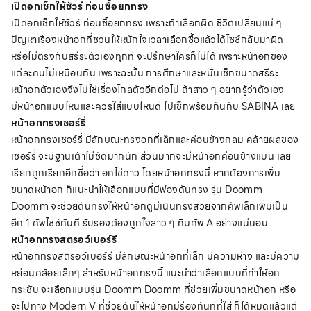
เปิดอกเช็กให้ชัวร์ ก่อนซื้อยกทรง
เปิดอกเช็กให้ชัวร์ ก่อนซื้อยกทรง
เพราะถ้าเลือกผิด ชีวิตเปลี่ยนแน่ ๆ
ปัญหาเรื่องหน้าอกที่ชวนให้หนักใจเวลาเลือกซื้อแล้วได้ไซซ์กลับมาผิด
หรือไม่ตรงกับสรีระตัวเองทุกที จะปรึกษาใครก็ไม่ได้ เพราะหน้าอกของ
แต่ละคนไม่เหมือนกัน เพราะฉะนั้น การศึกษาและหมั่นเช็กขนาดสรีระ
หน้าอกตัวเองจึงไม่ใช่เรื่องไกลตัวอีกต่อไป ถ้าสาว ๆ อยากรู้ว่าตัวเอง
มีหน้าอกแบบไหนและควรใส่แบบไหนดี ไปเช็กพร้อมกันกับ SABINA เลย
หน้าอกทรงเชอร์รี่
หน้าอกทรงเชอร์รี่ มีลักษณะทรงอกที่เล็กและค่อนข้างกลม คล้ายผลของ
เชอร์รี่ จะมีฐานเต้าไม่ชัดมากนัก ส่วนมากจะมีหน้าอกค่อนข้างแบน เลย
เรียกถูกเรียกอีกชื่อว่า อกไข่ดาว โดยหน้าอกทรงนี้ หากต้องการเพิ่ม
ขนาดหน้าอก ก็แนะนำให้เลือกแบบที่มีฟองดันทรง รุ่น Doomm
Doomm จะช่วยดันทรงให้หน้าอกดูมีเนินทรงสวยจากคัพเล็กเพิ่มเป็น
อีก 1 คัพไซซ์ทันที รับรองต้องถูกใจสาว ๆ ทีมคัพ A อย่างแน่นอน
หน้าอกทรงสตรอว์เบอร์รี
หน้าอกทรงสตรอว์เบอร์รี มีลักษณะหน้าอกที่เล็ก มีความห่าง และมีความ
หย่อนคล้อยเล็กๆ สำหรับหน้าอกทรงนี้ แนะนำว่าเลือกแบบที่ทำให้อก
กระชับ จะเลือกแบบรุ่น Doomm Doomm ที่ช่วยเพิ่มขนาดหน้าอก หรือ
จะไปทาง Modern V ที่ช่วยดันให้หน้าอกมีร่องทันทีที่ใส่ ก็ได้หมดแล้วแต่