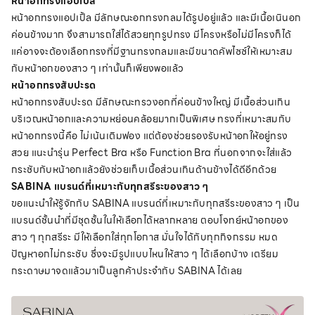
หน้าอกทรงแอปเปิ้ล
หน้าอกทรงแอปเปิ้ล
มีลักษณะอกทรงกลมได้รูปอยู่แล้ว และมีเนื้อเนินอก
ค่อนข้างมาก จึงสามารถใส่ได้สวยทุกรูปทรง มีโครงหรือไม่มีโครงก็ได้
แค่อาจจะต้องเลือกทรงที่มีฐานทรงกลมและมีขนาดคัพไซซ์ให้เหมาะสม
กับหน้าอกของสาว ๆ เท่านั้นก็เพียงพอแล้ว
หน้าอกทรงสับปะรด
หน้าอกทรงสับปะรด มีลักษณะทรวงอกที่ค่อนข้างใหญ่ มีเนื้อส่วนเกิน
บริเวณหน้าอกและความหย่อนคล้อยมากเป็นพิเศษ ทรงที่เหมาะสมกับ
หน้าอกทรงนี้คือ ไม่เน้นเติมฟอง แต่ต้องช่วยรองรับหน้าอกให้อยู่ทรง
สวย แนะนำรุ่น Perfect Bra หรือ Function Bra ที่นอกจากจะใส่แล้ว
กระชับกับหน้าอกแล้วยังช่วยเก็บเนื้อส่วนเกินด้านข้างได้ดีอีกด้วย
SABINA แบรนด์ที่เหมาะกับทุกสรีระของสาว ๆ
ขอแนะนำให้รู้จักกับ SABINA แบรนด์ที่เหมาะกับทุกสรีระของสาว ๆ เป็น
แบรนด์ชั้นนำที่มีชุดชั้นในให้เลือกได้หลากหลาย ตอบโจทย์หน้าอกของ
สาว ๆ ทุกสรีระ มีให้เลือกใส่ทุกโอกาส มั่นใจได้กับทุกกิจกรรม หมด
ปัญหาอกไม่กระชับ ซึ่งจะมีรูปแบบไหนให้สาว ๆ ได้เลือกบ้าง เตรียม
กระดาษมาจดแล้วมาเป็นลูกค้าประจำกับ SABINA ได้เลย