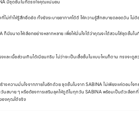
INA มีชุดชั้นในที่ตรงใจคุณแน่นอน
สูงที่ไม่ทำให้รู้สึกอึดอัด ทั้งยังระบายอากาศได้ดี ให้ความรู้สึกสบายตลอดวัน ไ
 ก็มีขนาดให้เลือกอย่างหลากหลาย เพื่อให้มั่นใจได้ว่าคุณจะได้สวมใส่ชุดชั้นในท
เนื้อส่วนเกินได้เนียนกริบ ไม่ว่าจะเป็นเสื้อชั้นในแบบไหนก็ตาม ทรงจะดูสวยงาม 
ริมสร้างความมั่นใจจากภายในอีกด้วย ชุดชั้นในจาก SABINA ไม่เพียงแค่ตอบโจทย์
นวันสบาย ๆ หรือต้องการเสริมลุคให้ดูดีในทุกวัน SABINA พร้อมเป็นตัวเลือกที่
ึกของคุณได้จริง