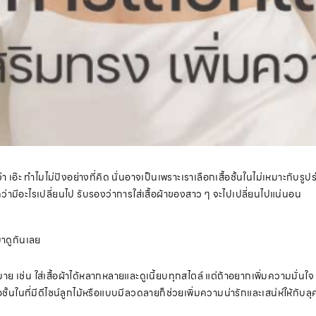
กว่า เอ๊ะ ทำไมไม่ปังอย่างที่คิด นั่นอาจเป็นเพราะเราเลือกเสื้อชั้นในไม่เหมาะกับ
ทักว่ามีอะไรเปลี่ยนไป รับรองว่าการใส่เสื้อผ้าของสาว ๆ จะไปเปลี่ยนไปแน่นอน
มาดูกันเลย
มาย เช่น ใส่เสื้อผ้าได้หลากหลายและดูเนี้ยบทุกสไตล์ แต่ถ้าอยากเพิ่มความมั่นใจ
้อชั้นในที่มีดีไซน์ลูกไม้หรือแบบมีลวดลายก็ช่วยเพิ่มความน่ารักและเสน่ห์ให้กับล