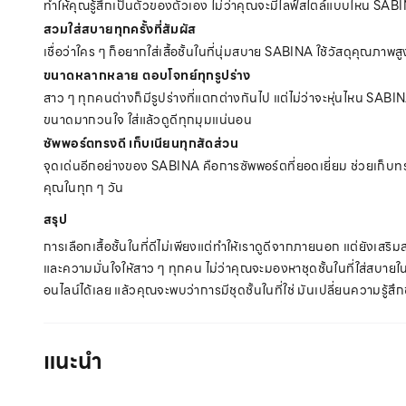
ทำให้คุณรู้สึกเป็นตัวของตัวเอง ไม่ว่าคุณจะมีไลฟ์สไตล์แบบไหน SAB
สวมใส่สบายทุกครั้งที่สัมผัส
เชื่อว่าใคร ๆ ก็อยากใส่เสื้อชั้นในที่นุ่มสบาย SABINA ใช้วัสดุคุณภาพ
ขนาดหลากหลาย ตอบโจทย์ทุกรูปร่าง
สาว ๆ ทุกคนต่างก็มีรูปร่างที่แตกต่างกันไป แต่ไม่ว่าจะหุ่นไหน SABINA
ขนาดมากวนใจ ใส่แล้วดูดีทุกมุมแน่นอน
ซัพพอร์ตทรงดี เก็บเนียนทุกสัดส่วน
จุดเด่นอีกอย่างของ SABINA คือการซัพพอร์ตที่ยอดเยี่ยม ช่วยเก็บทรงและ
คุณในทุก ๆ วัน
สรุป
การเลือกเสื้อชั้นในที่ดีไม่เพียงแต่ทำให้เราดูดีจากภายนอก แต่ยังเส
และความมั่นใจให้สาว ๆ ทุกคน ไม่ว่าคุณจะมองหาชุดชั้นในที่ใส่สบายใ
อนไลน์ได้เลย แล้วคุณจะพบว่าการมีชุดชั้นในที่ใช่ มันเปลี่ยนความรู้ส
แนะนำ