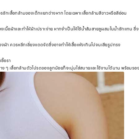
น ควรซักเสื้อกล้ามของเด็กแยกต่างหาก โดยเฉพาะเสื้อกล้ามสีขาวหรือสีอ่อน
ื้อผ้าและทำให้ผ้าเปราะง่าย หากจำเป็นให้ใช้น้ำส้มสายชูผสมในน้ำซักแทน ซึ่ง
องผ้า ควรหลีกเลี่ยงแดดจัดซึ่งอาจทำให้เสื้อแห้งเกินไปจนเสียรูปทรง
เชื้อรา
อนต่าง ๆ เสื้อกล้ามตัวโปรดของลูกน้อยก็จะนุ่มใส่สบายและใช้งานได้นาน พร้อมรอ