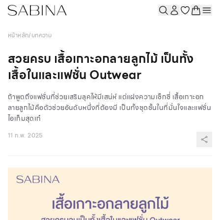
หน้าหลัก
/
บทความ
สวยครบ เสื้อเกาะอกลายลูกไม้ เป็นทั้ง
เสื้อในและแฟชั่น Outwear
ถ้าพูดถึงแฟชั่นที่ช่วยเสริมลุคให้มีเสน่ห์ แต่แฝงความเซ็กซี่ เสื้อเกาะอก
ลายลูกไม้คือตัวช่วยอันดับหนึ่งที่ต้องมี เป็นทั้งชุดชั้นในที่มั่นใจและแฟชั่น
ไอเท็มสุดเก๋
11 ก.พ. 2025