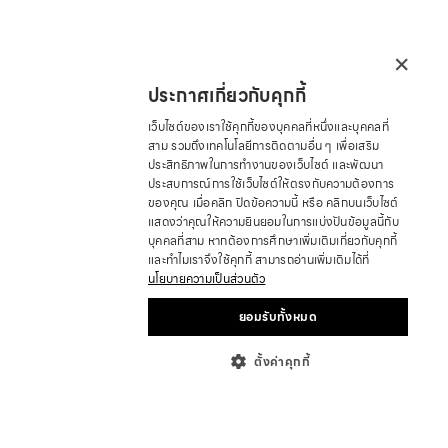
×
ประกาศเกี่ยวกับคุกกี้
เว็บไซต์ของเราใช้คุกกี้ของบุคคลที่หนึ่งและบุคคลที่
สาม รวมถึงเทคโนโลยีการติดตามอื่น ๆ เพื่อเสริม
ประสิทธิภาพในการทำงานของเว็บไซต์ และพัฒนา
ประสบการณ์การใช้เว็บไซต์ให้ตรงกับความต้องการ
ของคุณ เมื่อคลิก ปิดข้อความนี้ หรือ คลิกบนเว็บไซต์
แสดงว่าคุณให้ความยินยอมในการแบ่งปันข้อมูลนี้กับ
บุคคลที่สาม หากต้องการศึกษาเพิ่มเติมเกี่ยวกับคุกกี้
และทำไมเราจึงใช้คุกกี้ สามารถอ่านเพิ่มเติมได้ที่
นโยบายความเป็นส่วนตัว
ยอมรับทั้งหมด
ตั้งค่าคุกกี้