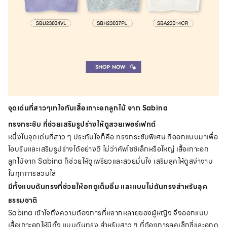
จุดเด่นที่สาวๆเทใจกับเสื้อเกาะอกลูกไม้ จาก Sabina
ทรงกระชับ ที่ช่วยเสริมรูปร่างให้ดูสวยเพอร์เฟกต์
หนึ่งในจุดเด่นที่สาว ๆ ประทับใจก็คือ ทรงกระชับพิเศษ ที่ออกแบบมาเพื่อ
โอบรับและเสริมรูปร่างได้อย่างดี ไม่ว่าคัพไซซ์เล็กหรือใหญ่ เสื้อเกาะอก
ลูกไม้จาก Sabina ก็ช่วยให้ดูเพรียวและสวยมั่นใจ เสริมลุคให้ดูสง่างาม
ในทุกการสวมใส่
มีทั้งแบบดันทรงที่ช่วยให้อกดูเต็มอิ่ม และแบบไม่ดันทรงสำหรับลุค
ธรรมชาติ
Sabina เข้าใจถึงความต้องการที่หลากหลายของผู้หญิง จึงออกแบบ
เสื้อเกาะอกให้มีทั้ง แบบดันทรง สำหรับสาว ๆ ที่ต้องการลุคเซ็กซี่และอกดู