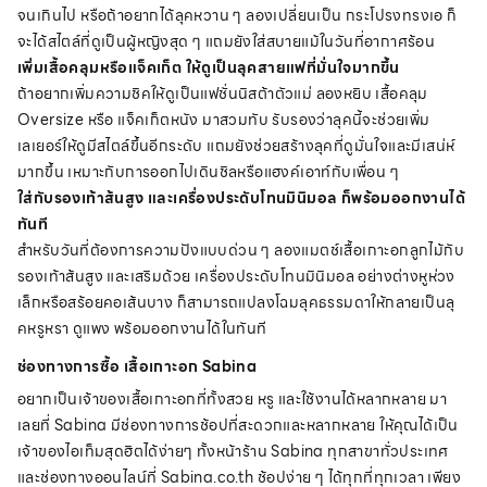
จนเกินไป หรือถ้าอยากได้ลุคหวาน ๆ ลองเปลี่ยนเป็น กระโปรงทรงเอ ก็
จะได้สไตล์ที่ดูเป็นผู้หญิงสุด ๆ แถมยังใส่สบายแม้ในวันที่อากาศร้อน
เพิ่มเสื้อคลุมหรือแจ็คเก็ต ให้ดูเป็นลุคสายแฟที่มั่นใจมากขึ้น
ถ้าอยากเพิ่มความชิคให้ดูเป็นแฟชั่นนิสต้าตัวแม่ ลองหยิบ เสื้อคลุม
Oversize หรือ แจ็คเก็ตหนัง มาสวมทับ รับรองว่าลุคนี้จะช่วยเพิ่ม
เลเยอร์ให้ดูมีสไตล์ขึ้นอีกระดับ แถมยังช่วยสร้างลุคที่ดูมั่นใจและมีเสน่ห์
มากขึ้น เหมาะกับการออกไปเดินชิลหรือแฮงค์เอาท์กับเพื่อน ๆ
ใส่กับรองเท้าส้นสูง และเครื่องประดับโทนมินิมอล ก็พร้อมออกงานได้
ทันที
สำหรับวันที่ต้องการความปังแบบด่วน ๆ ลองแมตช์เสื้อเกาะอกลูกไม้กับ
รองเท้าส้นสูง และเสริมด้วย เครื่องประดับโทนมินิมอล อย่างต่างหูห่วง
เล็กหรือสร้อยคอเส้นบาง ก็สามารถแปลงโฉมลุคธรรมดาให้กลายเป็นลุ
คหรูหรา ดูแพง พร้อมออกงานได้ในทันที
ช่องทางการซื้อ เสื้อเกาะอก Sabina
อยากเป็นเจ้าของเสื้อเกาะอกที่ทั้งสวย หรู และใช้งานได้หลากหลาย มา
เลยที่ Sabina มีช่องทางการช้อปที่สะดวกและหลากหลาย ให้คุณได้เป็น
เจ้าของไอเท็มสุดฮิตได้ง่ายๆ ทั้งหน้าร้าน Sabina ทุกสาขาทั่วประเทศ
และช่องทางออนไลน์ที่ Sabina.co.th ช้อปง่าย ๆ ได้ทุกที่ทุกเวลา เพียง