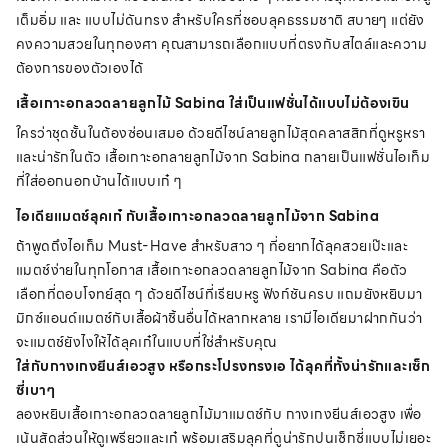
เต็มอิ่ม และ แบบไม่ดันทรง สำหรับใครที่ชอบลุคธรรมชาติ สบายๆ แต่ยัง
คงความสวยในทุกองศา คุณสามารถเลือกแบบที่ตรงกับสไตล์และความ
ต้องการของตัวเองได้
เสื้อเกาะอกลวดลายลูกไม้ Sabina ใส่เป็นแฟชั่นได้แบบไม่ต้องเขิน
ใครว่าชุดชั้นในต้องซ่อนเสมอ ด้วยดีไซน์ลายลูกไม้สุดคลาสสิกที่ดูหรูหรา
และน่ารักในตัว เสื้อเกาะอกลายลูกไม้จาก Sabina กลายเป็นแฟชั่นไอเท็ม
ที่ใส่ออกนอกบ้านได้แบบเก๋ ๆ
ไอเดียแมตช์ลุคเก๋ กับเสื้อเกาะอกลวดลายลูกไม้จาก Sabina
ถ้าพูดถึงไอเท็ม Must-Have สำหรับสาว ๆ ที่อยากได้ลุคสวยเป๊ะและ
แมตช์ง่ายในทุกโอกาส เสื้อเกาะอกลวดลายลูกไม้จาก Sabina คือตัว
เลือกที่ตอบโจทย์สุด ๆ ด้วยดีไซน์ที่เรียบหรู ฟังก์ชันครบ แถมยังหยิบมา
มิกซ์แอนด์แมตช์กับเสื้อผ้าชิ้นอื่นได้หลากหลาย เรามีไอเดียมาฝากกันว่า
จะแมตช์ยังไงให้ได้ลุคเก๋ในแบบที่ใช่สำหรับคุณ
ใส่กับกางเกงยีนส์เอวสูง หรือกระโปรงทรงเอ ได้ลุคที่ทั้งน่ารักและเซ็ก
ซี่เบาๆ
ลองหยิบเสื้อเกาะอกลวดลายลูกไม้มาแมตช์กับ กางเกงยีนส์เอวสูง เพื่อ
เน้นสัดส่วนให้ดูเพรียวและเก๋ พร้อมเสริมลุคที่ดูน่ารักปนเซ็กซี่แบบไม่เยอะ