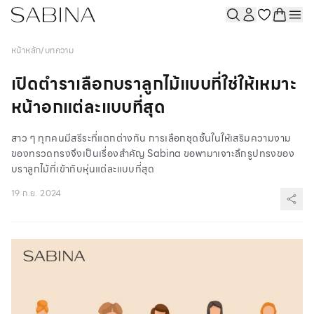
หน้าหลัก
/
บทความ
เปิดตำราเลือกบราลูกไม้แบบที่ใช่ให้เหมาะ
หน้าอกแต่ละแบบที่สุด
สาว ๆ ทุกคนมีสรีระที่แตกต่างกัน การเลือกชุดชั้นในให้เสริมความงาม
ของทรวดทรงจึงเป็นเรื่องสำคัญ Sabina ขอพามาเจาะลึกรูปทรงของ
บราลูกไม้ที่เข้ากับหุ่นแต่ละแบบที่สุด
19 ก.ย. 2024