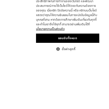
ประสิทธิภาพในการทำงานของเว็บไซต์ และพัฒนา
ประสบการณ์การใช้เว็บไซต์ให้ตรงกับความต้องการ
ของคุณ เมื่อคลิก ปิดข้อความนี้ หรือ คลิกบนเว็บไซต์
แสดงว่าคุณให้ความยินยอมในการแบ่งปันข้อมูลนี้กับ
บุคคลที่สาม หากต้องการศึกษาเพิ่มเติมเกี่ยวกับคุกกี้
และทำไมเราจึงใช้คุกกี้ สามารถอ่านเพิ่มเติมได้ที่
นโยบายความเป็นส่วนตัว
ยอมรับทั้งหมด
ตั้งค่าคุกกี้
เกี่ยวกับ
ที่ตั้งร้านค้า
ร่วมเป็นพาร์ทเนอร์
นักลงทุนสัมพันธ์
บทความ
ข่าวสารและกิจกรรม
ความช่วยเหลือ
แอฟฟิลิเอท