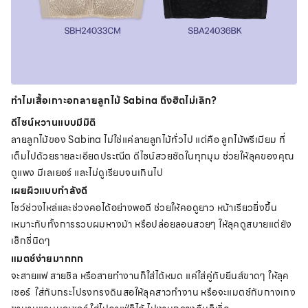
ทำไมเสื้อเกาะอกลายลูกไม้ Sabina ถึงฮิตไม่เลิก?
ดีไซน์หวานแบบมีมิติ
ลายลูกไม้ของ Sabina ไม่ใช่แค่ลายลูกไม้ทั่วไป แต่คือ ลูกไม้พรีเมียม ที่
เต็มไปด้วยรายละเอียดประณีต ดีไซน์สวยชัดในทุกมุม ช่วยให้ลุคของคุณ
ดูแพง มีเลเยอร์ และไม่ดูเรียบจนเกินไป
เผยผิวแบบกำลังดี
โชว์ช่วงไหล่และช่วงคอได้อย่างพอดี ช่วยให้คอดูยาว หน้าเรียวยิ่งขึ้น
เหมาะกับทั้งการรวบผมหางม้า หรือปล่อยลอนสวยๆ ให้ลุคดูสบายแต่ยัง
เซ็กซี่นิดๆ
แมตช์ง่ายมากกก
จะสายแฟ สายชิล หรือสายทำงานก็ใส่ได้หมด แค่ใส่คู่กับยีนส์ขาดๆ ให้ลุค
เซอร์ ใส่กับกระโปรงทรงดินสอให้ลุคสาวทำงาน หรือจะแมตช์กับกางเกง