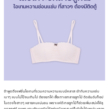
ถ้าพูดถึงแฟชั่นไอเทมที่รวมความหวานแบบมีคลาส เข้ากับความแซ่บ
เบาๆ แบบไม่โป๊จนเกินไป ต้องยกให้ เสื้อเกาะอกลายลูกไม้ ติดอันดับท็อป
ในดวงใจสาวๆ หลายคนแน่นอน เพราะแค่ดีเทลลูกไม้ก็ช่วยเพิ่มเสน่ห์ให้ลุ
คดูซอฟต์ ดูแพง แถมยังเผยผิวได้อย่างมีคลาส แต่ก็เข้าใจได้เลยว่า หลาย