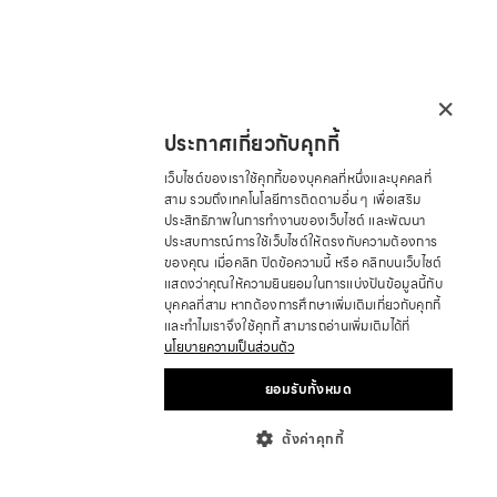
×
ประกาศเกี่ยวกับคุกกี้
เว็บไซต์ของเราใช้คุกกี้ของบุคคลที่หนึ่งและบุคคลที่
สาม รวมถึงเทคโนโลยีการติดตามอื่น ๆ เพื่อเสริม
ประสิทธิภาพในการทำงานของเว็บไซต์ และพัฒนา
ประสบการณ์การใช้เว็บไซต์ให้ตรงกับความต้องการ
ของคุณ เมื่อคลิก ปิดข้อความนี้ หรือ คลิกบนเว็บไซต์
แสดงว่าคุณให้ความยินยอมในการแบ่งปันข้อมูลนี้กับ
บุคคลที่สาม หากต้องการศึกษาเพิ่มเติมเกี่ยวกับคุกกี้
และทำไมเราจึงใช้คุกกี้ สามารถอ่านเพิ่มเติมได้ที่
นโยบายความเป็นส่วนตัว
ยอมรับทั้งหมด
ตั้งค่าคุกกี้