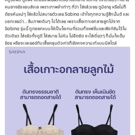
คนอาจยังแอบลังเล เพราะภาพจำเก่าๆ ที่ว่า ใส่แล้วเชย ดูมีอายุ หรือไม่ก็
ต้องคันแน่ๆ ใส่แล้วไม่สบายตัวเลย Sabina เข้าใจทุกความรู้สึกนั้นดี และ
บอกเลยว่า... ลืมภาพเดิมๆ ไปได้เลย เพราะเสื้อเกาะอกลายลูกไม้จาก
Sabina รุ่นนี้ ถูกออกแบบให้เป็นไอเทมที่รวมทั้งแฟชั่นและฟังก์ชันไว้ใน
ตัวเดียว ใส่แล้วทั้งดูดี ใส่สบาย ไม่คัน ไม่อึดอัด จะใส่เดี่ยวๆ ก็มั่นใจเต็ม
ร้อย หรือจะเลเยอร์กับเสื้อคลุมตัวเก่งก็ยังคงความเก๋แบบมีสไตล์