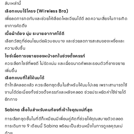
ลับเหล่านี้
เลือกแบบไร้โครง (Wireless Bra)
เพื่อลดการกดทับและช่วยให้เลือดไหลเวียนได้ดี ลดความเสี่ยงในการเกิด
อาการคัดตึง
เนื้อผ้าต้อง นุ่ม ระบายอากาศได้ดี
เลือกวัสดุที่อ่อนโยนต่อผิวบอบบาง และช่วยลดการสะสมของเหงื่อและ
ความอับชื้น
ไซซ์เผื่อการขยายของหน้าอกในช่วงตั้งครรภ์
ควรเลือกไซซ์ที่พอดี ไม่รัดแน่น และเผื่อขนาดคัพและรอบตัวที่อาจขยาย
เพิ่มขึ้น
เลือกแบบที่ใส่ให้นมได้
ถ้าใกล้คลอดแล้ว ควรเลือก
ชุดชั้นใน
สำหรับให้นมไปเลย เพราะสามารถใช้
งานได้ต่อเนื่องทั้งช่วงตั้งครรภ์และหลังคลอด ช่วยประหยัดค่าใช้จ่ายได้
อีกทาง
Sabina เสื้อในสำหรับคนท้องที่เข้าใจคุณแม่ที่สุด
การเลือก
ชุดชั้นใน
ที่ดีก็เหมือนมีเพื่อนคู่คิดที่ช่วยให้คุณสบายตัวตลอด
การเดินทาง 9 เดือนนี้ Sabina พร้อมเป็นส่วนหนึ่งในการดูแลคุณแม่
ด้วย...