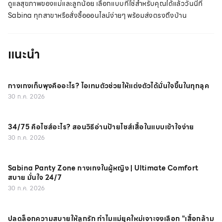
ดูแลสุขภาพของแม่และลูกน้อย เลือกแบบที่ใช่สำหรับคุณได้แล้ววันนี้ที่
Sabina ทุกสาขาหรือสั่งซื้อออนไลน์ง่ายๆ พร้อมส่งตรงถึงบ้าน
แนะนำ
กางเกงเก็บพุงคืออะไร? ไอเทมตัวช่วยให้แต่งตัวได้มั่นใจขึ้นในทุกลุค
30 ก.ค. 2026
34/75 คือไซส์อะไร? สอนวิธีอ่านป้ายไซส์เสื้อในแบบเข้าใจง่าย
30 ก.ค. 2026
Sabina Panty Zone กางเกงในผู้หญิง | Ultimate Comfort
สบาย มั่นใจ 24/7
30 ก.ค. 2026
ปลดล็อกความสบายให้ลูกรัก ทำไมแม่ยุคใหม่เจาะจงเลือก "เสื้อกล้าม