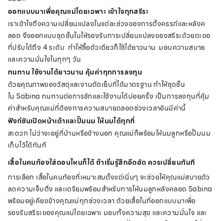
ออกแบบมาเพื่อคุณแม่โดยเฉพาะ เข้าใจทุกสรีระ
เราเข้าใจถึงความเปลี่ยนแปลงในแต่ละช่วงของการตั้งครรภ์และหลังค
ลอด จึงออกแบบ
ชุดชั้นใน
ให้รองรับการเปลี่ยนแปลงของสรีระด้วยตะขอ
ที่ปรับได้ถึง 4 ระดับ ทำให้ซื้อตัวเดียวก็ใช้ได้ยาวนาน
มอบความ
สบาย
และความมั่นใจในทุกๆ วัน
ทนทาน ใช้งานได้ยาวนาน คุ้มค่าทุกการลงทุน
ด้วยคุณภาพของวัสดุและงานตัดเย็บที่ได้มาตรฐาน ทำให้
ชุดชั้น
ใน
Sabina ทนทานต่อการซักและใช้งานได้บ่อยครั้ง เป็นการลงทุนที่คุ้ม
ค่าสำหรับคุณแม่ที่ต้องการความสบายตลอดช่วงเวลาอันมีค่านี้
ฟังก์ชันเปิดหน้าเต้าและปั๊มนม ให้นมได้ทุกที่
สะดวก ไม่ว่าจะอยู่ที่บ้านหรือข้างนอก คุณแม่ก็พร้อมให้นมลูกหรือปั๊มนม
เก็บไว้ได้ทันที
เสื้อในคนท้องใส่ตอนไหนก็ได้ ถ้าเริ่มรู้สึกอึดอัด ควรเปลี่ยนทันที
การเลือก เสื้อในคนท้องที่เหมาะสมตั้งแต่เนิ่นๆ จะช่วยให้คุณแม่สบายตัว
ลดความเจ็บตึง และเตรียมพร้อมสำหรับการให้นมลูกหลังคลอด Sabina
พร้อมอยู่เคียงข้างคุณแม่ทุกช่วงเวลา ด้วยเสื้อในที่ออกแบบมาเพื่อ
รองรับสรีระของคุณแม่โดยเฉพาะ มอบทั้งความสุข และความมั่นใจ และ