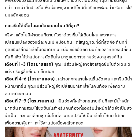
เพื่อรองรับสรีระที่เปลี่ยนไปโดยเฉพาะ ไม่ว่าจะเป็นวัสดุที่นุ่มและยืดหยุ่น
กว่า สายบ่าที่กว้างขึ้นเพื่อช่วยพยุง และดีไซน์ที่เตรียมพร้อมสำหรับการให้
นมหลังคลอด
ควรเริ่มใส่เสื้อในคนท้องตอนไหนดีที่สุด?
จริงๆ แล้วไม่มีคำตอบที่ตายตัวว่าต้องเริ่มใส่เดือนไหน เพราะการ
เปลี่ยนแปลงของแต่ละคนไม่เหมือนกัน แต่สัญญาณที่ดีที่สุดคือ ทันทีที่
คุณเริ่มรู้สึกว่า
เสื้อใน
ตัวเดิมคับ แน่น หรืออึดอัด นั่นคือเวลาที่ควรเปลี่ยน
ทันที เพื่อให้ง่ายต่อการตัดสินใจ มาดูแนวทางตามช่วงอายุครรภ์กัน
เดือนที่ 1–3 (ไตรมาสแรก)
คุณแม่ส่วนใหญ่อาจยังใส่
ชุดชั้นใน
ตัวเดิมได้
แต่จะเริ่มรู้สึกอึดอัดเล็กน้อย
เดือนที่ 4–6 (ไตรมาสสอง)
: หน้าอกจะขยายใหญ่ขึ้นชัดเจน และเริ่มมีน้ำ
หนักมากขึ้น คุณแม่ส่วนใหญ่จึงเปลี่ยนมาใส่ เสื้อในคนท้อง เพื่อความ
สบายตลอดวัน
เดือนที่ 7–9 (ไตรมาสสาม)
: เป็นช่วงที่หน้าอกขยายเต็มที่และมีน้ำหนัก
มากขึ้น การสวมใส่
ชุดชั้นใน
สำหรับคนท้องที่รองรับน้ำหนักได้ดีจึงเป็นสิ่ง
จำเป็น และควรเลือก
ชุดชั้นใน
ที่สามารถปรับใช้เป็น เสื้อในให้นม ได้เลย
เพื่อความคุ้มค่าและใช้งานต่อเนื่องหลังคลอด