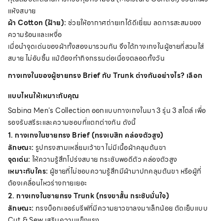
แห้งสบาย
ผ้า Cotton (ฝ้าย):
ช่วยให้อากาศถ่ายเทได้ดีเยี่ยม ลดการสะสมของ
ความร้อนและเหงื่อ
เมื่อนำจุดเด่นของผ้าทั้งสองมารวมกัน จึงได้กางเกงในผู้ชายที่สวมใส่
สบาย ไม่อับชื้น แม้ต้องทำกิจกรรมต่อเนื่องตลอดทั้งวัน
กางเกงในของผู้ชายทรง Brief กับ Trunk ต่างกันอย่างไร? เลือก
แบบไหนให้เหมาะกับคุณ
Sabina Men’s Collection ออกแบบกางเกงในมา 3 รุ่น 3 สไตล์ เพื่อ
รองรับสรีระและความชอบที่แตกต่างกัน ดังนี้
1. กางเกงในชายทรง Brief (ทรงเบสิก คล่องตัวสูง)
ลักษณะ:
รูปทรงสามเหลี่ยมเว้าขา ไม่มีเนื้อผ้าคลุมต้นขา
จุดเด่น:
ให้ความรู้สึกโปร่งสบาย กระชับพอดีตัว คล่องตัวสูง
เหมาะกับใคร:
ผู้ชายที่ไม่ชอบความรู้สึกมีผ้ามาปกคลุมต้นขา หรือผู้ที่
ต้องเคลื่อนไหวร่างกายเยอะ
2. กางเกงในชายทรง Trunk (ทรงขาสั้น กระชับมั่นใจ)
ลักษณะ:
ทรงบ็อกเซอร์บรีฟที่มีความยาวขาลงมาเล็กน้อย ตัดเย็บแบบ
Cut & Sew เสริมความแข็งแรง