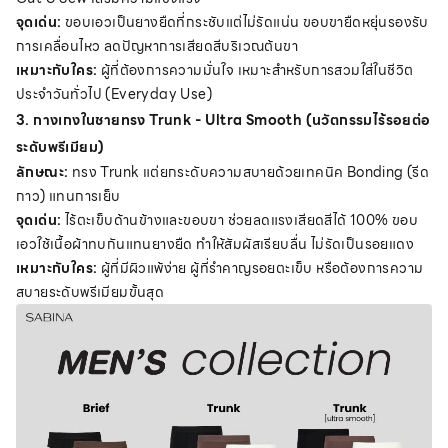
จุดเด่น:
ขอบเอวเป็นยางยืดที่กระชับแต่ไม่รัดแน่น ขอบขายืดหยุ่นรองรับ
การเคลื่อนไหว ลดปัญหาการเสียดสีบริเวณต้นขา
เหมาะกับใคร:
ผู้ที่ต้องการความมั่นใจ เหมาะสำหรับการสวมใส่ในชีวิต
ประจำวันทั่วไป (Everyday Use)
3. กางเกงในชายทรง Trunk - Ultra Smooth (นวัตกรรมไร้รอยต่อ
ระดับพรีเมียม)
ลักษณะ:
ทรง Trunk แต่ยกระดับความสบายด้วยเทคนิค Bonding (รีด
กาว) แทนการเย็บ
จุดเด่น:
ไร้ตะเข็บด้านข้างและขอบขา ช่วยลดแรงเสียดสีได้ 100% ขอบ
เอวใช้เนื้อผ้าทบกันแทนยางยืด ทำให้สัมผัสเรียบลื่น ไม่รัดเป็นรอยแดง
เหมาะกับใคร:
ผู้ที่มีผิวแพ้ง่าย ผู้ที่รำคาญรอยตะเข็บ หรือต้องการความ
สบายระดับพรีเมียมขั้นสุด