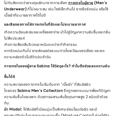
ไม่ทันสังเกตว่าสาเหตุหลักมาจากการเลือก
กางเกงในผู้ชาย
(Men's
Underwear)
ที่ไม่เหมาะสม เช่น ไซส์เล็กเกินไป ยางยืดรัดแน่น หรือใช้
เนื้อผ้าที่ระบายอากาศได้ไม่ดี
ผลเสียของการใส่กางเกงในที่รัดและไม่ระบายอากาศ
เกิดความร้อนสะสมและเหงื่อออกง่าย นำไปสู่ปัญหาความอับชื้นและกลิ่น
ไม่พึงประสงค์
เกิดการเสียดสีบริเวณขาหนีบระหว่างทำกิจกรรม
หากรัดแน่นเกินไป อาจส่งผลต่อระบบการไหลเวียนของเลือด และลด
ความคล่องตัวในชีวิตประจำวัน
กางเกงในของผู้ชาย Sabina ใช้วัสดุอะไร? ทำไมถึงช่วยลดความอับ
ชื้นได้ดี
ความสบายของกางเกงในเริ่มต้นจาก "เนื้อผ้า" ที่สัมผัสผิว
โดยตรง
Sabina Men’s Collection
จึงถูกออกแบบมาเพื่อแก้ปัญหา
ความอับชื้นโดยเฉพาะ ด้วยการผสานเส้นใยคุณภาพสูง 2 ชนิดเข้าด้วย
กัน:
ผ้า Modal:
ให้สัมผัสที่เนียนนุ่มเป็นพิเศษ อ่อนโยนต่อผิว และมี
คุณสมบัติเด่นในการควบคุมความชื้น (Moisture Control) ช่วยให้ผิว