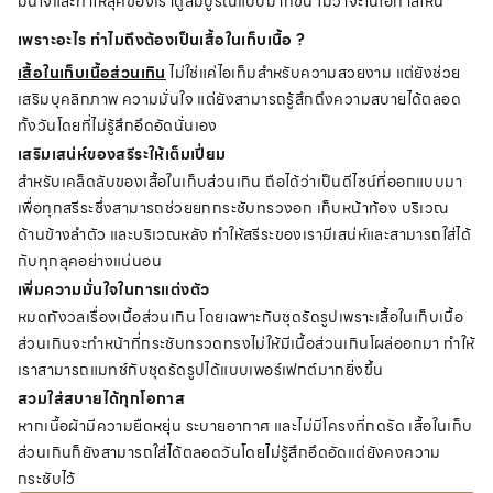
มั่นใจและทำให้ลุคของเราดูสมบูรณ์แบบมากขึ้น ไม่ว่าจะในโอกาสไหน
เพราะอะไร ทำไมถึงต้องเป็นเสื้อในเก็บเนื้อ ?
เสื้อในเก็บเนื้อส่วนเกิน
ไม่ใช่แค่ไอเท็มสำหรับความสวยงาม แต่ยังช่วย
เสริมบุคลิกภาพ ความมั่นใจ แต่ยังสามารถรู้สึกถึงความสบายได้ตลอด
ทั้งวันโดยที่ไม่รู้สึกอึดอัดนั่นเอง
เสริมเสน่ห์ของสรีระให้เต็มเปี่ยม
สำหรับเคล็ดลับของเสื้อในเก็บส่วนเกิน ถือได้ว่าเป็นดีไซน์ที่ออกแบบมา
เพื่อทุกสรีระซึ่งสามารถช่วยยกกระชับทรวงอก เก็บหน้าท้อง บริเวณ
ด้านข้างลำตัว และบริเวณหลัง ทำให้สรีระของเรามีเสน่ห์และสามารถใส่ได้
กับทุกลุคอย่างแน่นอน
เพิ่มความมั่นใจในการแต่งตัว
หมดกังวลเรื่องเนื้อส่วนเกิน โดยเฉพาะกับชุดรัดรูปเพราะเสื้อในเก็บเนื้อ
ส่วนเกินจะทำหน้าที่กระชับทรวดทรงไม่ให้มีเนื้อส่วนเกินโผล่ออกมา ทำให้
เราสามารถแมทช์กับชุดรัดรูปได้แบบเพอร์เฟกต์มากยิ่งขึ้น
สวมใส่สบายได้ทุกโอกาส
หากเนื้อผ้ามีความยืดหยุ่น ระบายอากาศ และไม่มีโครงที่กดรัด เสื้อในเก็บ
ส่วนเกินก็ยังสามารถใส่ได้ตลอดวันโดยไม่รู้สึกอึดอัดแต่ยังคงความ
กระชับไว้