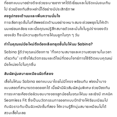
ที่ออกแบบมาอย่างดีจะช่วยระบายอากาศได้ดีเยี่ยมและไม่รัดแน่นจนเกิน
ไป ช่วยป้องกันสิ่งเหล่านี้ได้อย่างมีประสิทธิภาพ
คงรูปทรงเต้านมและเพิ่มความมั่นใจ
การเลือกชุดชั้นในที่ซัพพอร์ตเต้านมอย่างเหมาะสมจะช่วยพยุงไม่ให้เต้า
นมหย่อนคล้อย และเมื่อคุณแม่รู้สึกสบายตัวและมั่นใจในรูปร่างของตัว
เองแล้ว ก็จะมีความสุขกับการให้นมลูกในทุก ๆ วัน
ทำไมคุณแม่มือใหม่ถึงต้องเลือกชุดชั้นในให้นม Sabina?
Sabina รู้ดีว่าคุณแม่ต้องการ “ทั้งความสบายและความสวยงามในเวลา
เดียวกัน” เราจึงใส่นวัตกรรมและดีไซน์ที่ตอบโจทย์การใช้ชีวิตแบบคุณแม่
มือใหม่ลงไปในทุกชิ้น
สัมผัสนุ่มสบายเหมือนผิวที่สอง
เสื้อในให้นม Sabina ออกแบบมาโดยไม่มีโครง พร้อมกับ ฟองน้ำบาง
แบบสอดที่สามารถถอดออกได้ เนื้อผ้ามีผิวสัมผัสนุ่มพิเศษ ช่วยป้องกัน
การระคายเคืองต่อผิวบอบบางของลูกน้อยในขณะให้นม และยังมี เทคนิค
Seamless Fit ซึ่งเป็นนวัตกรรมการออกแบบปีกข้างให้เรียบเนียนไป
กับผิวราวกับเป็นผิวหนังชั้นที่สอง ให้ความรู้สึกนุ่มสบายเหมือนไม่ได้
สวมเสื้อในเลย