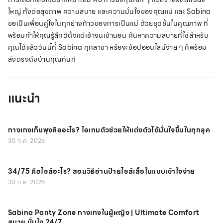
ใหญ่ ทั้งต่อสุขภาพ ความสบาย และความมั่นใจของคุณแม่ และ Sabina
ขอเป็นเพื่อนคู่ใจในทุกย่างก้าวของการเป็นแม่ ด้วยชุดชั้นในคุณภาพ ที่
พร้อมทำให้คุณรู้สึกดีตั้งแต่เช้าจนเข้านอน ค้นหาความสบายที่ใช่สำหรับ
คุณได้แล้ววันนี้ที่ Sabina
ทุกสาขา
หรือจะช้อปออนไลน์ง่าย ๆ ก็พร้อม
ส่งตรงถึงบ้านคุณทันที
แนะนำ
กางเกงเก็บพุงคืออะไร? ไอเทมตัวช่วยให้แต่งตัวได้มั่นใจขึ้นในทุกลุค
30 ก.ค. 2026
34/75 คือไซส์อะไร? สอนวิธีอ่านป้ายไซส์เสื้อในแบบเข้าใจง่าย
30 ก.ค. 2026
Sabina Panty Zone กางเกงในผู้หญิง | Ultimate Comfort
สบาย มั่นใจ 24/7