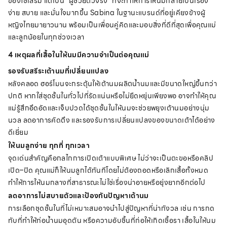
ของใช้เสริม แต่เป็น “ผู้ช่วยตัวจริง” ที่จะทำให้การให้นมกลายเป็นเรื่อง
ง่าย สบาย และมั่นใจมากขึ้น Sabina ในฐานะแบรนด์ที่อยู่เคียงข้างผู้
หญิงไทยมายาวนาน พร้อมเป็นเพื่อนคู่คิดและมอบสิ่งที่ดีที่สุดเพื่อคุณแม่
และลูกน้อยในทุกช่วงเวลา
4 เหตุผลที่เสื้อในให้นมมีความจำเป็นต่อคุณแม่
รองรับสรีระเต้านมที่เปลี่ยนแปลง
หลังคลอด ฮอร์โมนจะกระตุ้นให้เต้านมผลิตน้ำนมและมีขนาดใหญ่ขึ้นกว่า
ปกติ หากใส่ชุดชั้นในทั่วไปที่รัดแน่นหรือไม่ยืดหยุ่นเพียงพอ อาจทำให้คุณ
แม่รู้สึกอึดอัดและเจ็บปวดได้ชุดชั้นในให้นมจะช่วยพยุงเต้านมอย่างนุ่ม
นวล ลดอาการคัดตึง และรองรับการเปลี่ยนแปลงของขนาดเต้าได้อย่าง
ดีเยี่ยม
ให้นมลูกง่าย ทุกที่ ทุกเวลา
จุดเด่นสำคัญคือกลไกการเปิดเต้าแบบพิเศษ ไม่ว่าจะเป็นตะขอหรือคลิป
เปิด–ปิด คุณแม่ก็ให้นมลูกได้ทันทีโดยไม่ต้องถอดหรือเลิกเสื้อทั้งหมด
ทำให้การให้นมกลางที่สาธารณะไม่ใช่เรื่องน่าอายหรือยุ่งยากอีกต่อไป
ลดอาการไม่สบายตัวและป้องกันปัญหาเต้านม
การเลือกชุดชั้นในที่ไม่เหมาะสมอาจนำไปสู่ปัญหาที่น่ากังวล เช่น การกด
ทับที่ทำให้ท่อน้ำนมอุดตัน หรือความอับชื้นที่ก่อให้เกิดเชื้อรา เสื้อในให้นม