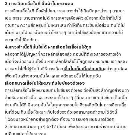
3.การเลือกเสื้อในที่เนื้อผ้าไม่เหมาะสม
การเลือกเสื้อในที่เนื้อผ้าไม่เหมาะสม อาจทำให้เกิดปัญหาต่าง ๆ ตามมา
เช่น การระบายอากาศไม่ดี การระคายเคืองผิวหนังจากเนื้อผ้าที่ไม่ได้
คุณภาพ ความยืดหยุ่นที่ไม่เหมาะสม ทำให้เก็บกระชับเนื้อส่วนเกินได้ไม่
เต็มที่ มากไปกว่านั้นอาจทำให้สาว ๆ เจ้าเนื้อใส่แล้วอึดอัดเกิดความไม่
สบายตัวได้อีกด้วย
4.สาวเจ้าเนื้อก็มั่นใจได้ หากเลือกใส่เสื้อในให้ถูก
หลังจากได้รู้ปัญหาที่ควรหลีกเลี่ยงแล้ว ตอนนี้ก็ถึงเวลาของสาวเจ้า
เนื้อที่จะมีความมั่นใจขึ้น หากเลือกใส่เสื้อในให้ถูกและเหมาะสม เราเลยจะ
มาแนะนำให้ได้รู้จักกับวิธีการเลือก
เสื้อในเก็บเนื้อส่วนเกิน
อย่างถูกต้อง
เพื่อเสริมสร้างความมั่นใจและแต่งตัวสวยขึ้นได้ในทุกวัน
เลือกขนาดเสื้อในให้เหมาะกับไซซ์ของตัวเอง
การเลือกเสื้อในให้เหมาะสมกับไซซ์ของตัวเอง ถือเป็นสิ่งสำคัญอย่างมาก
สำหรับสาวเจ้าเนื้อ เพราะจะช่วยให้สาว ๆ รู้สึกสบาย แถมยังช่วยเก็บเนื้อ
ส่วนเกินได้ดี มีความมั่นใจในทุกการสวมใส่ ซึ่งเคล็ดลับในการเลือกเสื้อ
ในที่ช่วยเก็บเนื้อให้เหมาะกับไซซ์ของตัวเองสามารถทำตามได้ดังนี้
1.วัดขนาดหน้าอกอย่างถูกต้อง ทั้งขนาดรอบอกและขนาดใต้อก
2.วัดขนาดหน้าอกทุก ๆ 6-12 เดือน เพื่อปรับขนาดตามร่างกายที่มีการ
เปลี่ยนแปลงให้เหมาะสม