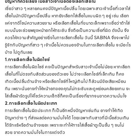
ปัญหาที่ควรเลี่ยง เมื่อสาวเจ้าเนื้อต้องเลือกเสื้อใน
เชื่อว่าสาว ๆ หลายคนคงมีปัญหาเนื้อปลิ้น โดยเฉพาะสาวเจ้าเนื้อที่เวลาใส่
เสื้อในมักมีปัญหาเนื้อปลิ้น หากยังเลือกใส่เสื้อในแบบผิด ๆ อยู่ เช่น เลือก
แค่จากดีไซน์ความสวยงาม หรือเลือกเสื้อในที่ขนาดเล็กเพราะเชื่อว่าถ้าใส่
แบบนั้นจะช่วยพยุงหน้าอกให้กระชับ ซึ่งถือเป็นความเชื่อที่ผิด ดังนั้น จึง
ควรให้ความสำคัญอย่างยิ่งในการเลือกเสื้อใน วันนี้ SABINA จึงจะพาไป
รู้จักกับปัญหาที่สาว ๆ เจ้าเนื้อไม่ควรมองข้ามในการเลือกเสื้อใน จะมีอะไร
บ้าง ไปดูกันเลย
1.การเลือกเสื้อในผิดไซซ์
การเลือกเสื้อในผิดไซซ์ คงเป็นปัญหาสำหรับสาวเจ้าเนื้อไม่น้อย หากเลือก
เสื้อในที่ไม่ตรงกับสัดส่วนของตัวเอง ไม่ว่าจะเลือกไซซ์ที่เล็กเกิน ก็คง
เกิดเนื้อปลิ้นด้านข้าง หรือเลือกไซซ์ที่ใหญ่เกินไป ก็ล้วนมีข้อเสียเหมือน
กัน เพราะนั่นอาจทำให้หน้าอกของคุณไม่กระชับและดูหย่อนคล้อยแทน จะ
ใส่เสื้อผ้ารัดรูปให้โชว์ความเซ็กซี่ก็คงเป็นเรื่องที่ยากจนขาดความมั่นใจ
2.การเลือกเสื้อในผิดประเภท
การเลือกเสื้อในผิดประเภท ก็เป็นอีกหนึ่งปัญหาเช่นกัน อาจทำให้เกิด
ปัญหาต่าง ๆ ที่ส่งผลต่อความมั่นใจได้ โดยเฉพาะกับสาวที่มีเนื้อส่วนเกิน
ใต้รักแร้หรือด้านข้างเยอะ เพราะจะทำให้การใส่เสื้อผ้าดูเป็นชั้น ๆ จนไม่
สวย ขาดความมั่นใจในการแต่งตัว