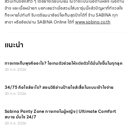
ส่วนเกินของสาว ๆ ได้อย่างเรียบเนียน ไม่ว่าจะเป็นเนื้อด้านหลัง เนื้อด้าน
ข้าง และเนื้อหน้าอก บอกเลยว่าเมื่อสวมใส่บรารุ่นนี้แล้วปัญหาที่กังวลใจ
ก็จะหายไปทันที รีบเตรียมมาช้อปไอเท็มสุดปังได้ที่ ร้าน SABINA ทุก
สาขา หรือช้อปผ่าน SABINA Online ได้ที่
www.sabina.co.th
แนะนำ
กางเกงเก็บพุงคืออะไร? ไอเทมตัวช่วยให้แต่งตัวได้มั่นใจขึ้นในทุกลุค
30 ก.ค. 2026
34/75 คือไซส์อะไร? สอนวิธีอ่านป้ายไซส์เสื้อในแบบเข้าใจง่าย
30 ก.ค. 2026
Sabina Panty Zone กางเกงในผู้หญิง | Ultimate Comfort
สบาย มั่นใจ 24/7
30 ก.ค. 2026