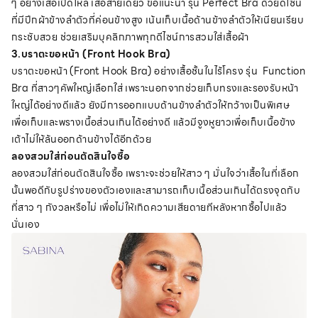
ๆ อย่างเสื้อเปิดไหล่ เสื้อสายเดี่ยว ขอแนะนำ รุ่น Perfect Bra ด้วยดีไซน์
ที่มีปีกผ้าข้างลำตัวที่ค่อนข้างสูง เน้นเก็บเนื้อด้านข้างลำตัวให้เนียนเรียบ
กระชับสวย ช่วยเสริมบุคลิกภาพทุกดีไซน์การสวมใส่เสื้อผ้า
3.บราตะขอหน้า (Front Hook Bra)
บราตะขอหน้า (Front Hook Bra) อย่างเสื้อชั้นในไร้โครง รุ่น Function
Bra ที่สาวๆคัพใหญ่เลือกใส่ เพราะนอกจากช่วยเก็บทรงและรองรับหน้า
ใหญ่ได้อย่างดีแล้ว ยังมีการออกแบบด้านข้างลำตัวให้กว้างเป็นพิเศษ
เพื่อเก็บและพรางเนื้อส่วนเกินได้อย่างดี แล้วมีจูงหูยาวเพื่อเก็บเนื้อข้าง
เต้าไม่ให้ล้นออกด้านข้างได้อีกด้วย
ลองสวมใส่ก่อนตัดสินใจซื้อ
ลองสวมใส่ก่อนตัดสินใจซื้อ เพราะจะช่วยให้สาว ๆ มั่นใจว่าเสื้อในที่เลือก
นั้นพอดีกับรูปร่างของตัวเองและสามารถเก็บเนื้อส่วนเกินได้ตรงจุดกับ
ที่สาว ๆ กังวลหรือไม่ เพื่อไม่ให้เกิดความเสียดายทีหลังหากซื้อไปแล้ว
นั่นเอง