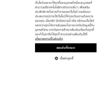
เว็บไซต์ของเราใช้คุกกี้ของบุคคลที่หนึ่งและบุคคลที่
สาม รวมถึงเทคโนโลยีการติดตามอื่น ๆ เพื่อเสริม
ประสิทธิภาพในการทำงานของเว็บไซต์ และพัฒนา
ประสบการณ์การใช้เว็บไซต์ให้ตรงกับความต้องการ
ของคุณ เมื่อคลิก ปิดข้อความนี้ หรือ คลิกบนเว็บไซต์
แสดงว่าคุณให้ความยินยอมในการแบ่งปันข้อมูลนี้กับ
บุคคลที่สาม หากต้องการศึกษาเพิ่มเติมเกี่ยวกับคุกกี้
และทำไมเราจึงใช้คุกกี้ สามารถอ่านเพิ่มเติมได้ที่
นโยบายความเป็นส่วนตัว
ยอมรับทั้งหมด
ตั้งค่าคุกกี้
เกี่ยวกับ
ที่ตั้งร้านค้า
ร่วมเป็นพาร์ทเนอร์
นักลงทุนสัมพันธ์
บทความ
ข่าวสารและกิจกรรม