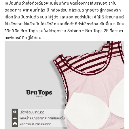
เหมือนกันว่าเสื้อตัวเดียวจะเปลี่ยนทัศนคติเรื่องการใส่บราของเราไป
ตลอดกาล จากคนที่กลัวโป๊ กลัวหย่อน กลัวหมดทุกอย่าง สู่การหลงรัก
เสื้อกล้ามมีบราในตัว แบบไม่รู้ตัว และบอกเลยว่าไม่ใช่แค่ใส่ได้ ใส่สบาย แต่
ใส่แล้วสวย ใส่แล้วเป๊ะ ใส่แล้วชิค และเสื้อตัวที่ทำให้เราต้องหยิบขึ้นมาเขียน
รีวิวก็คือ Bra Tops รุ่นใหม่ล่าสุดจาก Sabina – Bra Tops 25 ที่สาวสา
ยแฟควรมีติดตู้ไว้ด่วน