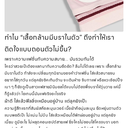
ทำไม “เสื้อกล้ามมีบราในตัว” ถึงทำให้เรา
ติดใจแบบถอนตัวไม่ขึ้น?
เพราะความแฟชั่นกับความสบาย... มันรวมกันได้
ใครว่าสวยเป๊ะต้องแลกมากับความอึดอัด? ลืมไปได้เลย เพราะ เสื้อกล้าม
มีบราในตัว กำลังจะเปลี่ยนทุกนิยามของคำว่าแฟชั่น ใส่แล้วสบายจน
อยากใส่ทุกวัน แต่ลุคยังชิคเกินต้าน จะเดินห้าง จิบกาแฟ หรือแวะช้อปปิ้ง
เบา ๆ ก็ยังดูเป็นสาวแฟสายมินิมอลได้แบบไม่ต้องพึ่งบราให้วุ่นวาย แค่นี้
ก็รู้แล้วว่า ไอเทมนี้มันแฟจริงอะไรจริง
ผ้าดี ใส่แล้วฟีลลิ่งเหมือนอยู่บ้าน แต่ลุคยังเป๊ะ
ความรู้สึกแรกที่สัมผัสคือละมุนเวอร์ เนื้อผ้าคือนุ่มละมุน ยืดหยุ่นตามตัว
แบบพอดีเป๊ะ ไม่แน่น ไม่บีบ ใส่แล้วเหมือนได้พักผ่อนอยู่บ้าน แต่ลุคยัง
เนี้ยบ ดูมีอะไร ไม่หลุดคอนเซปต์สายแฟ ยิ่งใครไม่ชอบใส่โครงบรา บอก