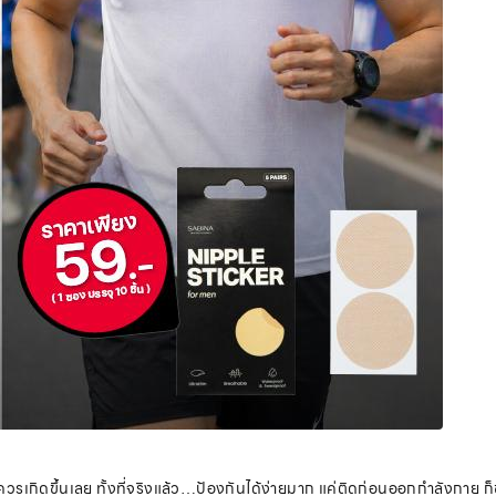
่ควรเกิดขึ้นเลย ทั้งที่จริงแล้ว…ป้องกันได้ง่ายมาก แค่ติดก่อนออกกำลังกาย ก