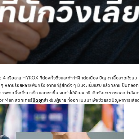
งเพซ 4 หรือสาย HYROX
ที่ต้องทั้งวิ่งและทำท่าฝึกต่อเนื่อง ปัญหา เสื้อบาดหัวนม
้ำ ๆ หลายร้อยหลายพันครั้ง จากแค่รู้สึกตึง ๆ มันจะเริ่มแสบ แล้วกลายเป็นถลอกได
ารพวกนี้จะยิ่งมาเร็ว และแรงขึ้น จนทำให้เสียสมาธิ เสียจังหวะการออกกำลังกาย
for Men สติกเกอ
ร์
ปิดจุก
สำหรับผู้ชาย ที่ออกแบบมาเพื่อช่วยลดปัญหาการเสียด