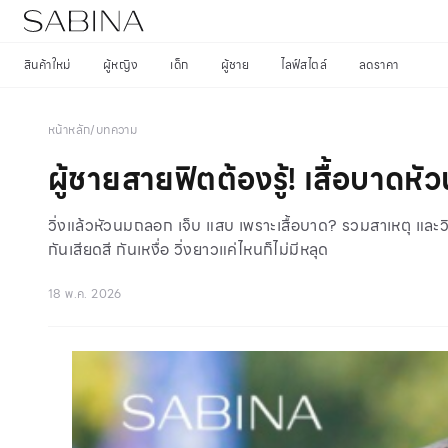
สินค้าใหม่
ผู้หญิง
เด็ก
ผู้ชาย
ไลฟ์สไตล์
ลดราคา
หน้าหลัก
/
บทความ
ผู้ชายสายฟิตต้องรู้! เสื้อบาดหัวน
วิ่งแล้วหัวนมถลอก เจ็บ แสบ เพราะเสื้อบาด? รวมสาเหตุ และวิ
กันเสียดสี กันเหงื่อ วิ่งยาวแค่ไหนก็ไม่มีหลุด
18 พ.ค. 2026