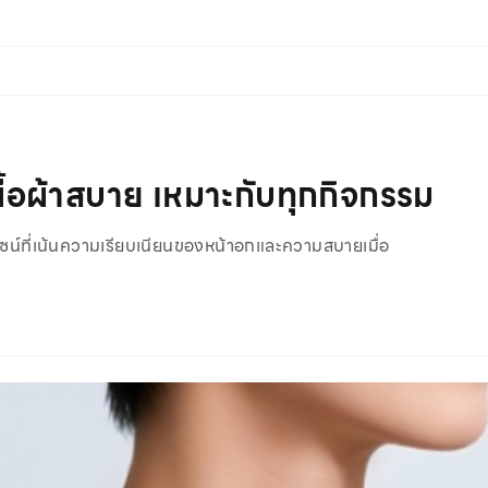
ื้อผ้าสบาย เหมาะกับทุกกิจกรรม
ไซน์ที่เน้นความเรียบเนียนของหน้าอกและความสบายเมื่อ