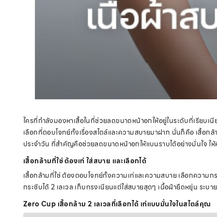
ใครที่กำลังมองหาเสื้อในที่ช่วยลดขนาดหน้าอกให้อยู่ในระดับที่เรียบเนี
เลือกที่ตอบโจทย์ทั้งเรื่องสไตล์และความสบายมาฝาก นั่นก็คือ เสื้อก
ประจำวัน ที่สำคัญคือช่วยลดขนาดหน้าอกให้แบนราบได้อย่างมั่นใจ ให้คุณได้
เสื้อกล้ามที่ใช่ ต้องเท่ ใส่สบาย และเลือกได้
เสื้อกล้ามที่ใช่ ต้องตอบโจทย์ทั้งความเท่และความสบาย เลือกความกระช
กระชับได้ 2 เลเวล เก็บทรงเนียนแต่ใส่สบายสุดๆ เนื้อผ้ายืดหยุ่น ระบ
Zero Cup เสื้อกล้าม 2 เลเวลที่เลือกได้ เท่แบบมั่นใจในสไตล์คุณ