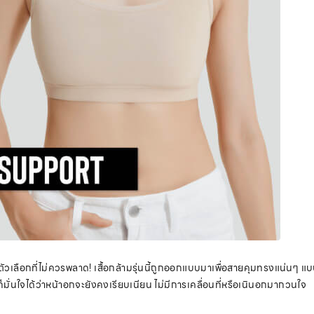
เลือกที่ไม่ควรพลาด! เสื้อกล้ามรุ่นนี้ถูกออกแบบมาเพื่อสายคุมทรงแน่นๆ แบบไร้
ก็มั่นใจได้ว่าหน้าอกจะยังคงเรียบเนียน ไม่มีการเคลื่อนที่หรือเนินอกมากวนใจ