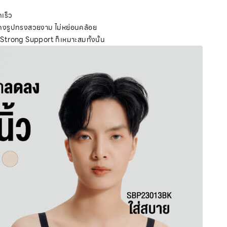
เร็ว
ังคงรูปทรงสวยงาม ไม่หย่อนคล้อย
 Strong Support ก็เหมาะสมทั้งนั้น