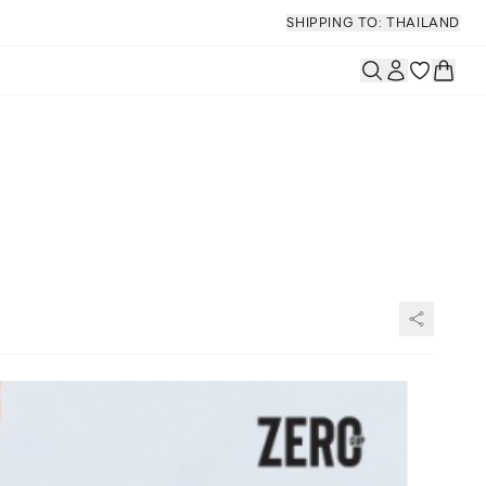
SHIPPING TO: THAILAND