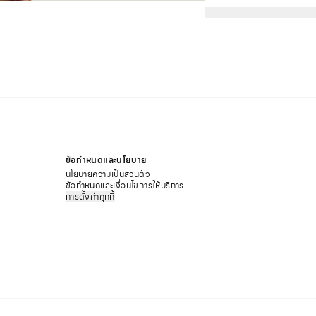
ระคายเคือง การเสียดสีระหว
สถานการณ์ไม่ว่าจะวันทำงาน
ทางการก็ตาม
คุณสมบัติของกางเกงในไ
ด้วยรูปแบบของกางเกงในประ
(ขึ้นอยู่กับวิธีผลิตของแต่ละ
ผิวกับขอบกางเกงใน สวมใส่สบ
คอตตอนหรือผ้าสเปนเด็กซ์ท
ลดความอับชื้นแม้ต้องทำก
ไม่มีปัญหาเรื่องกางเกงในม
ข้อกำหนดและนโยบาย
วิธีการเลือกกางเกงในไร้
นโยบายความเป็นส่วนตัว
สำหรับสาว ๆ คนไหนที่อยา
ข้อกำหนดและเงื่อนไขการให้บริการ
แนะนำวิธีเลือกเพื่อให้ได้ล
การตั้งค่าคุกกี้
ยังตอบโจทย์ในการใช้ชีวิตป
กางเกงในไร้ขอบ เนื้อผ้า 
หากสาว ๆ เริ่มรู้สึกว่าตนเ
ชนิดนี้จัดว่าตอบโจทย์มา
บริเวณหน้าท้องของตนเองที่ต
อึดอัด ไม่รั้งบริเวณก้น เก
บั้นท้ายให้เข้ารูป รู้สึกส