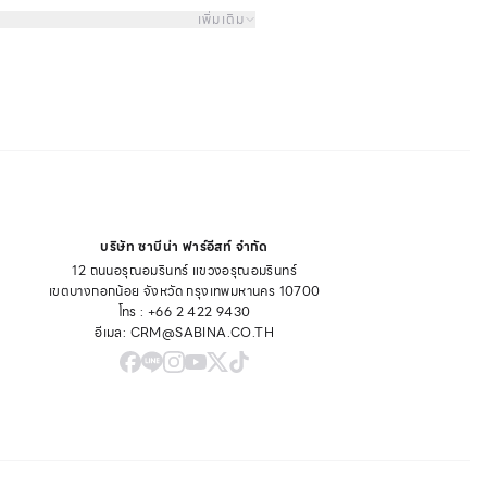
่างผิวหนังกับตะเข็บ เหมาะกับทุก
เพิ่มเติม
 วันพักผ่อน หรือวันที่ต้องใส่ชุดหรูหรา
ร้ขอบ
เภทนี้จะถูกตัดเย็บแบบไม่มีตะเข็บ
เจ้า) จึงไม่ก่อให้เกิดการเสียดสีระหว่าง
าย ไม่อึดอัด อีกทั้งเนื้อผ้ามักเป็นผ้า
ี่มีความบาง มัน ลื่น ระบายอากาศได้ดี
ิจกรรมหนักหน่วงตลอดวัน รวมถึงยัง
้วนเข้าวินอีกต่างหาก
บริษัท ซาบีน่า ฟาร์อีสท์ จำกัด
ขอบ
12 ถนนอรุณอมรินทร์ แขวงอรุณอมรินทร์
กใช้งานกางเกงในประเภทนี้กันแล้ว จะขอ
เขตบางกอกน้อย จังหวัด กรุงเทพมหานคร 10700
ักษณะที่เหมาะกับตนเองมากที่สุด รวมถึง
โทร : +66 2 422 9430
ระจำวันอย่างดีเยี่ยม
อีเมล: CRM@SABINA.CO.TH
Support เก็บพุง
องมีพุง หรือหุ่นไม่กระชับ กางเกงในไร้ขอบ
ก ควรเลือกให้พอเหมาะกับขนาดเอวและ
้องการสวมใส่เพื่อเก็บพุง ไม่รู้สึก
็บได้ทั้งตรงส่วนหน้าท้องพร้อมยกกระชับ
บายตัว ไม่มีปัญหาเรื่องกางเกงในม้วนลงมา