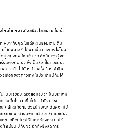
หนให้เหมาะกับสรีระ ใส่สบาย ไม่เข้า
่เหมาะกับชุดในแต่ละวันย่อมเติมเต็ม
ให้กับสาว ๆ ได้มากขึ้น กางเกงในไม่มี
ที่ผู้หญิงยุคนี้สนใจมาก ดังนั้นการรู้จัก
บสรีระของตนเอง จึงเป็นสิ่งที่ไม่ควรมอง
ามสบายตัว ไม่ต้องกังวลใจเรื่องเข้าวิน
วิธีเลือกของกางเกงในประเภทนี้กันได้
งในแบบไร้ขอบ ต้องยอมรับว่าเป็นประเภท
ิดความมั่นใจมากขึ้นไม่ว่าทำกิจกรรม
ดสไตล์ไหนก็ตาม ด้วยลักษณะเด่นคือ ไม่มี
นรอยออกมาด้านนอก เสริมบุคลิกเมื่อต้อง
งเกง เคลื่อนไหวได้ในทุกท่วงท่าแบบไร้
ื้อผ้าเนียนไปกับผิว อีกทั้งยังลดการ