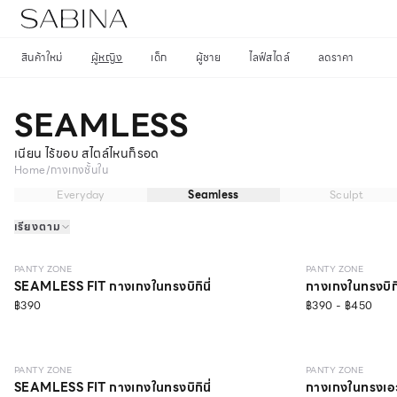
สินค้าใหม่
ผู้หญิง
เด็ก
ผู้ชาย
ไลฟ์สไตล์
ลดราคา
SEAMLESS
เนียน ไร้ขอบ สไตล์ไหนก็รอด
Home
/
กางเกงชั้นใน
Everyday
Seamless
Sculpt
เรียงตาม
NEW
SEAMLESS
ONLINE EXCLUSIVE
NEW
SEAMLE
PANTY ZONE
PANTY ZONE
SEAMLESS FIT กางเกงในทรงบิกินี่
กางเกงในทรงบิกิน
฿390
฿390 - ฿450
SEAMLESS
SEAMLESS
PANTY ZONE
PANTY ZONE
SEAMLESS FIT กางเกงในทรงบิกินี่
กางเกงในทรงเอ