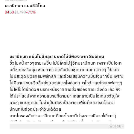
บราปีกนก แบบซิลิโคน
฿450
฿1,790
-
75
%
บราปีกนก แน่นไม่มีหลุด บราดีไม่มีฟอง จาก Sabina
ชั่วโมงนี้ สาวๆสายแฟชั่น ไม่มีใครไม่รู้จักบราปีกนก เพราะเป็นไอเท
มที่ช่วยเสริมลุค ช่วยการแต่งตัวด้วยชุดภายนอกกต่างๆ ให้สวย
ไม่มีสะดุด ช่วยคอมพลีทลุค และช่วยเสริมความมั่นใจมากขึ้น เพราะ
ไม่มีสายแขนหรือชิ้นส่วนของบราโผล่ออกมาโชว์ และช่วยเซฟสาวๆ
ไม่ให้โป๊ได้อีกด้วย นอกเหนือจากการช่วยเรื่องการแต่งตัวแล้ว ยัง
ได้ประโยขน์จากความสบายที่ตามมา เลยกลายเป็นไอเทมขวัญใจ
สาวๆ แทบทุกวัย ไม่จำเป็นต้องเป็นสายแฟชั่นก็สามารถใส่บรา
ปีกนกในชีวิตประจำวันได้ด้วย
หากใครสงสัยว่าบราปีกนกคืออะไร ซาบีน่าจะมาอธิบายให้สาวๆ
เข้าใจกัน จริงๆแล้ว บราปีกนกคือ ซิลิโคนที่มาแปะบริเวณเต้าทรง
เพิ่มเติม
ซึ่งจะมีกาวที่ด้านในของซิลิโคนที่จะเป็นตัวช่วยยึดติดกับเต้าทรงไว้