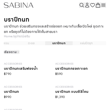
บราปีกนก
บราปีกนก ช่วยเสริมทรงและสร้างร่องอก เหมาะกับเสื้อเปิดไหล่ ชุดเกาะ
อก หรือชุดที่ไม่ต้องการให้เห็นสายบรา
Home
/
อุปกรณ์เสริม
สายแขน
ตะขอ
บราปีกนก
แผ่นปิดจุก
เรียงตาม
ACCESSORIES
ACCESSORIES
บราปีกนกเสริมฟองน้ำ
บราปีกนกทรงเกาะอก
฿790
฿590
ONLINE EXCLUSIVE
ACCESSORIES
ACCESSORIES
บราปีกนก
บราปีกนก แบบซิลิโคน
฿990
฿1,390
ACCESSORIES