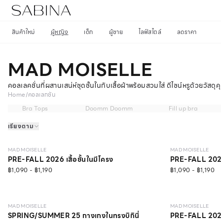
สินค้าใหม่
ผู้หญิง
เด็ก
ผู้ชาย
ไลฟ์สไตล์
ลดราคา
MAD MOISELLE
คอลเลคชั่นที่ผสานเสน่ห์ชุดชั้นในกับเสื้อผ้าพร้อมสวมใส่ ดีไซน์หรูด้วยวัสดุค
Home
/
คอลเลกชัน
Bra Tops
Doomm Doomm
Fill up bra
เรียงตาม
NEW
LEVEL 1
NEW
LEVEL 1
MAD MOISELLE
MAD MOISELLE
PRE-FALL 2026 เสื้อชั้นในมีโครง
PRE-FALL 2026 
฿1,090 - ฿1,190
฿1,090 - ฿1,190
NEW
NEW
MAD MOISELLE
MAD MOISELLE
SPRING/SUMMER 25 กางเกงในทรงบิกินี่
PRE-FALL 2026 