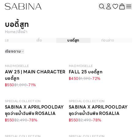
บอดี้สูท
Home
/
เสื้อผ้า
เดรส
เสื้อ
บอดี้สูท
ท่อนล่าง
ช
เรียงตาม
วัสดุรีไซเคิล
MAD MOISELLE
MAD MOISELLE
AW 25 | MAIN CHARACTER
FALL 25 บอดี้สูท
บอดี้สูท
฿450
฿1,590
-
72
%
฿550
฿1,890
-
71
%
SPECIAL COLLECTION
SPECIAL COLLECTION
SABINA X APRILPOOLDAY
SABINA X APRILPOOLDAY
ชุุดว่ายน้ำวันพีช ROSALIA
ชุดว่ายน้ำวันพีช ROSALIA
฿550
฿2,490
-
78
%
฿550
฿2,490
-
78
%
วัสดุรีไซเคิล
SPECIAL COLLECTION
SPECIAL COLLECTION