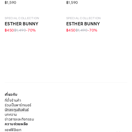
฿1,590
฿1,590
LEVEL 1
LEVEL 1
SPECIAL COLLECTION
SPECIAL COLLECTION
ESTHER BUNNY
ESTHER BUNNY
฿450
฿1,490
-
70
%
฿450
฿1,490
-
70
%
เกี่ยวกับ
ที่ตั้งร้านค้า
ร่วมเป็นพาร์ทเนอร์
นักลงทุนสัมพันธ์
บทความ
ข่าวสารและกิจกรรม
ความช่วยเหลือ
แอฟฟิลิเอท