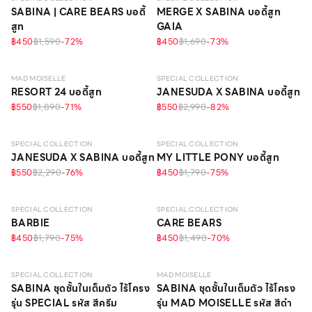
SABINA | CARE BEARS บอดี้
MERGE X SABINA บอดี้สูท
สูท
GAIA
฿450
฿1,590
-
72
%
฿450
฿1,690
-
73
%
วัสดุรีไซเคิล
MAD MOISELLE
SPECIAL COLLECTION
RESORT 24 บอดี้สูท
JANESUDA X SABINA บอดี้สูท
฿550
฿1,890
-
71
%
฿550
฿2,990
-
82
%
SPECIAL COLLECTION
SPECIAL COLLECTION
JANESUDA X SABINA บอดี้สูท
MY LITTLE PONY บอดี้สูท
฿550
฿2,290
-
76
%
฿450
฿1,790
-
75
%
LEVEL 1
LEVEL 1
SPECIAL COLLECTION
SPECIAL COLLECTION
BARBIE
CARE BEARS
฿450
฿1,790
-
75
%
฿450
฿1,490
-
70
%
SPECIAL COLLECTION
MAD MOISELLE
SABINA ชุดชั้นในเต็มตัว ไร้โครง
SABINA ชุดชั้นในเต็มตัว ไร้โครง
รุ่น SPECIAL รหัส สีครีม
รุ่น MAD MOISELLE รหัส สีดำ