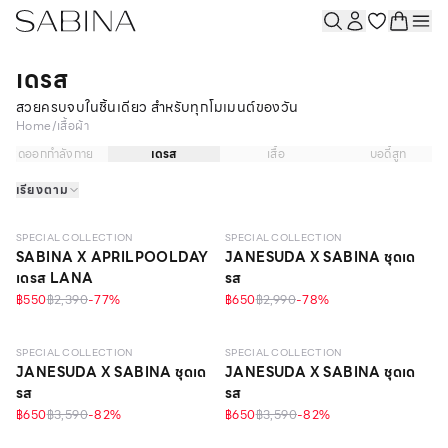
เดรส
สวยครบจบในชิ้นเดียว สำหรับทุกโมเมนต์ของวัน
Home
/
เสื้อผ้า
ชุดออกกำลังกาย
เดรส
เสื้อ
บอดี้สูท
เรียงตาม
SPECIAL COLLECTION
SPECIAL COLLECTION
SABINA X APRILPOOLDAY
JANESUDA X SABINA ชุดเด
เดรส LANA
รส
฿550
฿2,390
-
77
%
฿650
฿2,990
-
78
%
SPECIAL COLLECTION
SPECIAL COLLECTION
JANESUDA X SABINA ชุดเด
JANESUDA X SABINA ชุดเด
รส
รส
฿650
฿3,590
-
82
%
฿650
฿3,590
-
82
%
ONLINE EXCLUSIVE