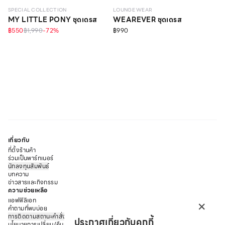
SPECIAL COLLECTION
LOUNGE WEAR
MY LITTLE PONY ชุดเดรส
WEAREVER ชุดเดรส
฿550
฿1,990
-
72
%
฿990
เกี่ยวกับ
ที่ตั้งร้านค้า
ร่วมเป็นพาร์ทเนอร์
นักลงทุนสัมพันธ์
บทความ
ข่าวสารและกิจกรรม
ความช่วยเหลือ
×
แอฟฟิลิเอท
คำถามที่พบบ่อย
การติดตามสถานะคำสั่งซื้อ
ประกาศเกี่ยวกับคุกกี้
นโยบายการเปลี่ยน/คืนสินค้า