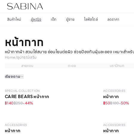
สินค้าใหม่
ผู้หญิง
เด็ก
ผู้ชาย
ไลฟ์สไตล์
ลดราคา
หน้ากาก
หน้ากากผ้า สวมใส่สบาย อ่อนโยนต่อผิว ช่วยป้องกันฝุ่นละออง เหมาะสำหรับ
Home
/
อุปกรณ์เสริม
สายแขน
ตะขอ
บราปีกนก
เรียงตาม
SPECIAL COLLECTION
ACCESSORIES
CARE BEARS หน้ากาก
หน้ากาก
฿140
฿250
-
44
%
฿50
฿100
-
50
%
ACCESSORIES
ACCESSORIES
หน้ากาก
หน้ากาก