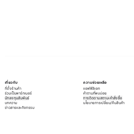
เกี่ยวกับ
ความช่วยเหลือ
ที่ตั้งร้านค้า
แอฟฟิลิเอท
ร่วมเป็นพาร์ทเนอร์
คำถามที่พบบ่อย
นักลงทุนสัมพันธ์
การติดตามสถานะคำสั่งซื้อ
บทความ
นโยบายการเปลี่ยน/คืนสินค้า
ข่าวสารและกิจกรรม