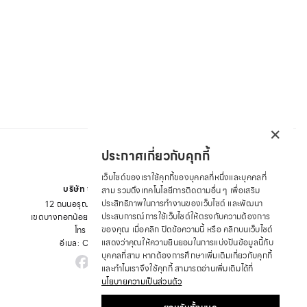
×
ประกาศเกี่ยวกับคุกกี้
เว็บไซต์ของเราใช้คุกกี้ของบุคคลที่หนึ่งและบุคคลที่
บริษัท ซาบีน่า ฟาร์อีสท์ จำกัด
สาม รวมถึงเทคโนโลยีการติดตามอื่น ๆ เพื่อเสริม
ประสิทธิภาพในการทำงานของเว็บไซต์ และพัฒนา
12 ถนนอรุณอมรินทร์ แขวงอรุณอมรินทร์
ประสบการณ์การใช้เว็บไซต์ให้ตรงกับความต้องการ
เขตบางกอกน้อย จังหวัด กรุงเทพมหานคร 10700
ของคุณ เมื่อคลิก ปิดข้อความนี้ หรือ คลิกบนเว็บไซต์
โทร : +66 2 422 9430
แสดงว่าคุณให้ความยินยอมในการแบ่งปันข้อมูลนี้กับ
อีเมล: CRM@SABINA.CO.TH
บุคคลที่สาม หากต้องการศึกษาเพิ่มเติมเกี่ยวกับคุกกี้
และทำไมเราจึงใช้คุกกี้ สามารถอ่านเพิ่มเติมได้ที่
นโยบายความเป็นส่วนตัว