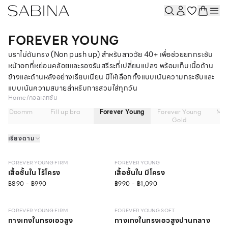
FOREVER YOUNG
บราไม่ดันทรง (Non push up) สำหรับสาววัย 40+ เพื่อช่วยยกกระชับ
หน้าอกที่หย่อนคล้อยและรองรับสรีระที่เปลี่ยนแปลง พร้อมเก็บเนื้อด้าน
ข้างและด้านหลังอย่างเรียบเนียน มีให้เลือกทั้งแบบเน้นความกระชับและ
แบบเน้นความสบายสำหรับการสวมใส่ทุกวัน
Home
/
คอลเลกชัน
mm Doomm
Fill up bra
Forever Young
Forever Young
Mad
Gold
เรียงตาม
NEW
LEVEL 1
LEVEL 1
วัสดุรีไซเคิล
FOREVER YOUNG FIRM
FOREVER YOUNG
เสื้อชั้นใน ไร้โครง
เสื้อชั้นใน มีโครง
฿890 - ฿990
฿990 - ฿1,090
FOREVER YOUNG FIRM
FOREVER YOUNG SOFT
กางเกงในทรงเอวสูง
กางเกงในทรงเอวสูงปานกลาง