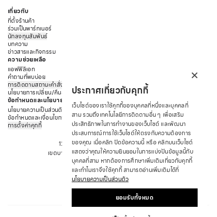
เกี่ยวกับ
ที่ตั้งร้านค้า
ร่วมเป็นพาร์ทเนอร์
นักลงทุนสัมพันธ์
บทความ
ข่าวสารและกิจกรรม
ความช่วยเหลือ
×
แอฟฟิลิเอท
คำถามที่พบบ่อย
การติดตามสถานะคำสั่งซื้อ
ประกาศเกี่ยวกับคุกกี้
นโยบายการเปลี่ยน/คืนสินค้า
ข้อกำหนดและนโยบาย
เว็บไซต์ของเราใช้คุกกี้ของบุคคลที่หนึ่งและบุคคลที่
นโยบายความเป็นส่วนตัว
สาม รวมถึงเทคโนโลยีการติดตามอื่น ๆ เพื่อเสริม
ข้อกำหนดและเงื่อนไขการให้บริการ
ประสิทธิภาพในการทำงานของเว็บไซต์ และพัฒนา
การตั้งค่าคุกกี้
บริษัท ซาบีน่า ฟาร์อีสท์ จำกัด
ประสบการณ์การใช้เว็บไซต์ให้ตรงกับความต้องการ
ของคุณ เมื่อคลิก ปิดข้อความนี้ หรือ คลิกบนเว็บไซต์
12 ถนนอรุณอมรินทร์ แขวงอรุณอมรินทร์
แสดงว่าคุณให้ความยินยอมในการแบ่งปันข้อมูลนี้กับ
เขตบางกอกน้อย จังหวัด กรุงเทพมหานคร 10700
บุคคลที่สาม หากต้องการศึกษาเพิ่มเติมเกี่ยวกับคุกกี้
โทร : +66 2 422 9430
และทำไมเราจึงใช้คุกกี้ สามารถอ่านเพิ่มเติมได้ที่
อีเมล: CRM@SABINA.CO.TH
นโยบายความเป็นส่วนตัว
ยอมรับทั้งหมด
THAI
|
฿
THB