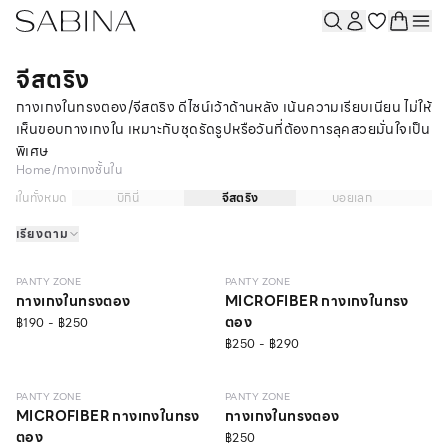
จีสตริง
กางเกงในทรงตอง/จีสตริง ดีไซน์เว้าด้านหลัง เน้นความเรียบเนียน ไม่ให้
เห็นขอบกางเกงใน เหมาะกับชุดรัดรูปหรือวันที่ต้องการลุคสวยมั่นใจเป็น
พิเศษ
Home
/
กางเกงชั้นใน
ชั้นในทั้งหมด
บิกินี่
จีสตริง
บอยเลก
เรียงตาม
EVERYDAY
EVERYDAY
PANTY ZONE
PANTY ZONE
กางเกงในทรงตอง
MICROFIBER กางเกงในทรง
ตอง
฿190 - ฿250
฿250 - ฿290
EVERYDAY
SEAMLESS
PANTY ZONE
PANTY ZONE
MICROFIBER กางเกงในทรง
กางเกงในทรงตอง
ตอง
฿250