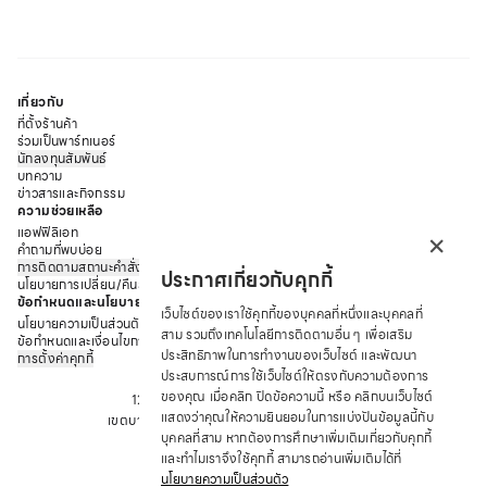
เกี่ยวกับ
ที่ตั้งร้านค้า
ร่วมเป็นพาร์ทเนอร์
นักลงทุนสัมพันธ์
บทความ
ข่าวสารและกิจกรรม
ความช่วยเหลือ
×
แอฟฟิลิเอท
คำถามที่พบบ่อย
การติดตามสถานะคำสั่งซื้อ
ประกาศเกี่ยวกับคุกกี้
นโยบายการเปลี่ยน/คืนสินค้า
ข้อกำหนดและนโยบาย
เว็บไซต์ของเราใช้คุกกี้ของบุคคลที่หนึ่งและบุคคลที่
นโยบายความเป็นส่วนตัว
สาม รวมถึงเทคโนโลยีการติดตามอื่น ๆ เพื่อเสริม
ข้อกำหนดและเงื่อนไขการให้บริการ
ประสิทธิภาพในการทำงานของเว็บไซต์ และพัฒนา
การตั้งค่าคุกกี้
บริษัท ซาบีน่า ฟาร์อีสท์ จำกัด
ประสบการณ์การใช้เว็บไซต์ให้ตรงกับความต้องการ
ของคุณ เมื่อคลิก ปิดข้อความนี้ หรือ คลิกบนเว็บไซต์
12 ถนนอรุณอมรินทร์ แขวงอรุณอมรินทร์
แสดงว่าคุณให้ความยินยอมในการแบ่งปันข้อมูลนี้กับ
เขตบางกอกน้อย จังหวัด กรุงเทพมหานคร 10700
บุคคลที่สาม หากต้องการศึกษาเพิ่มเติมเกี่ยวกับคุกกี้
โทร : +66 2 422 9430
และทำไมเราจึงใช้คุกกี้ สามารถอ่านเพิ่มเติมได้ที่
อีเมล: CRM@SABINA.CO.TH
นโยบายความเป็นส่วนตัว