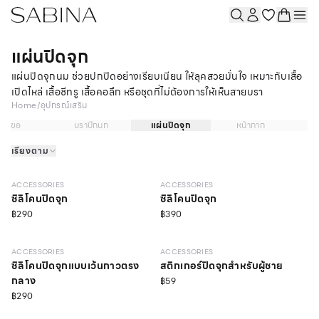
แผ่นปิดจุก
แผ่นปิดจุกนม ช่วยปกปิดอย่างเรียบเนียน ให้ลุคสวยมั่นใจ เหมาะกับเสื้อ
เปิดไหล่ เสื้อซีทรู เสื้อคอลึก หรือชุดที่ไม่ต้องการให้เห็นสายบรา
Home
/
อุปกรณ์เสริม
ตะขอ
บราปีกนก
แผ่นปิดจุก
หน้ากาก
เคร
เรียงตาม
ACCESSORIES
ACCESSORIES
ซิลิโคนปิดจุก
ซิลิโคนปิดจุก
฿290
฿390
ACCESSORIES
ACCESSORIES
ซิลิโคนปิดจุกแบบเว้นกาวตรง
สติกเกอร์ปิดจุกสำหรับผู้ชาย
กลาง
฿59
฿290
วัสดุรีไซเคิล