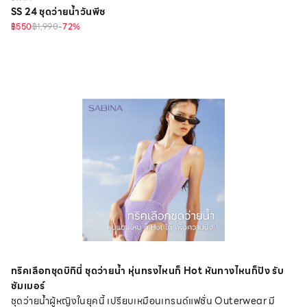
SS 24 ชุดว่ายน้ำวันพีซ
฿550
฿1,990
-
72
%
ทริคเลือกชุดบิกินี่ ชุดว่ายน้ำ หุ่นทรงไหนก็ Hot หันทางไหนก็ปัง รับ
ซัมเมอร์
ชุดว่ายน้ำผู้หญิงในยุคนี้ เปรียบเหมือนเทรนด์แฟชั่น Outerwear มี