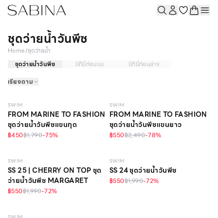
ชุดว่ายน้ำวันพีซ
Home
/
ชุดว่ายน้ำ
ชุดว่ายน้ำวันพีซ
บิกินี่ท่อนบน
บิกินี่ท่อนล่าง
เรียงตาม
วัสดุรีไซเคิล
วัสดุรีไซเคิล
SWIM
SWIM
FROM MARINE TO FASHION
FROM MARINE TO FASHION
ชุดว่ายน้ำวันพีซแขนกุด
ชุดว่ายน้ำวันพีซแขนยาว
฿450
฿1,790
-
75
%
฿550
฿2,490
-
78
%
วัสดุรีไซเคิล
SWIM
SWIM
SS 25 | CHERRY ON TOP ชุด
SS 24 ชุดว่ายน้ำวันพีซ
ว่ายน้ำวันพีช MARGARET
฿550
฿1,990
-
72
%
฿550
฿1,990
-
72
%
SWIM