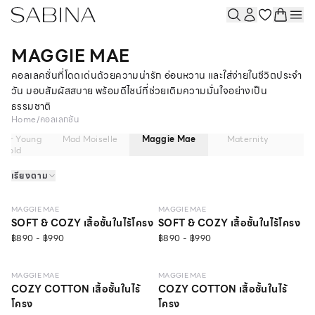
MAGGIE MAE
คอลเลคชั่นที่โดดเด่นด้วยความน่ารัก อ่อนหวาน และใส่ง่ายในชีวิตประจำ
วัน มอบสัมผัสสบาย พร้อมดีไซน์ที่ช่วยเติมความมั่นใจอย่างเป็น
ธรรมชาติ
Home
/
คอลเลกชัน
ver Young
Mad Moiselle
Maggie Mae
Maternity
M
Gold
เรียงตาม
LEVEL 1
LEVEL 1
MAGGIE MAE
MAGGIE MAE
SOFT & COZY เสื้อชั้นในไร้โครง
SOFT & COZY เสื้อชั้นในไร้โครง
฿890 - ฿990
฿890 - ฿990
LEVEL 1
LEVEL 1
MAGGIE MAE
MAGGIE MAE
COZY COTTON เสื้อชั้นในไร้
COZY COTTON เสื้อชั้นในไร้
โครง
โครง