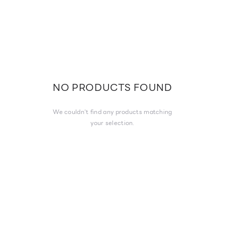
NO PRODUCTS FOUND
We couldn't find any products matching
your selection.