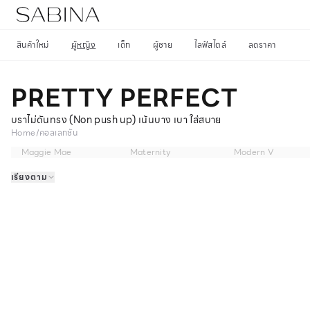
สินค้าใหม่
ผู้หญิง
เด็ก
ผู้ชาย
ไลฟ์สไตล์
ลดราคา
PRETTY PERFECT
บราไม่ดันทรง (Non push up) เน้นบาง เบา ใส่สบาย
Home
/
คอลเลกชัน
Maggie Mae
Maternity
Modern V
เรียงตาม