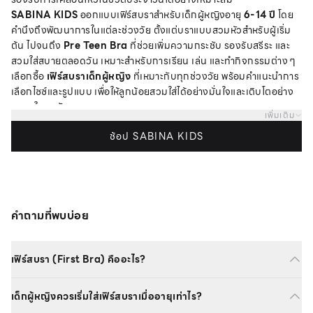
SABINA KIDS
ออกแบบเฟิร์สบราสำหรับเด็กผู้หญิงอายุ
6-14 ปี
โดย
คำนึงถึงพัฒนาการในแต่ละช่วงวัย ตั้งแต่บราแบบสวมหัวสำหรับผู้เริ่ม
ต้น ไปจนถึง
Pre Teen Bra
ที่ช่วยเพิ่มความกระชับ รองรับสรีระ และ
สวมใส่สบายตลอดวัน เหมาะสำหรับการเรียน เล่น และทำกิจกรรมต่าง ๆ
เลือกซื้อ
เฟิร์สบราเด็กผู้หญิง
ที่เหมาะกับทุกช่วงวัย พร้อมคำแนะนำการ
เลือกไซซ์และรูปแบบ เพื่อให้ลูกน้อยสวมใส่ได้อย่างมั่นใจและเติบโตอย่าง
สบายในทุกวัน
เพิ่มเติม
ช้อป SABINA KIDS
คำถามที่พบบ่อย
เฟิร์สบรา (First Bra) คืออะไร?
เด็กผู้หญิงควรเริ่มใส่เฟิร์สบราเมื่ออายุเท่าไร?