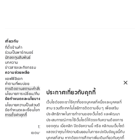
เกี่ยวกับ
ที่ตั้งร้านค้า
ร่วมเป็นพาร์ทเนอร์
นักลงทุนสัมพันธ์
บทความ
ข่าวสารและกิจกรรม
ความช่วยเหลือ
×
แอฟฟิลิเอท
คำถามที่พบบ่อย
การติดตามสถานะคำสั่งซื้อ
ประกาศเกี่ยวกับคุกกี้
นโยบายการเปลี่ยน/คืนสินค้า
ข้อกำหนดและนโยบาย
เว็บไซต์ของเราใช้คุกกี้ของบุคคลที่หนึ่งและบุคคลที่
นโยบายความเป็นส่วนตัว
สาม รวมถึงเทคโนโลยีการติดตามอื่น ๆ เพื่อเสริม
ข้อกำหนดและเงื่อนไขการให้บริการ
ประสิทธิภาพในการทำงานของเว็บไซต์ และพัฒนา
การตั้งค่าคุกกี้
ประสบการณ์การใช้เว็บไซต์ให้ตรงกับความต้องการ
บริษัท ซาบีน่า ฟาร์อีสท์ จำกัด
ของคุณ เมื่อคลิก ปิดข้อความนี้ หรือ คลิกบนเว็บไซต์
12 ถนนอรุณอมรินทร์ แขวงอรุณอมรินทร์
แสดงว่าคุณให้ความยินยอมในการแบ่งปันข้อมูลนี้กับ
เขตบางกอกน้อย จังหวัด กรุงเทพมหานคร 10700
บุคคลที่สาม หากต้องการศึกษาเพิ่มเติมเกี่ยวกับคุกกี้
โทร : +66 2 422 9430