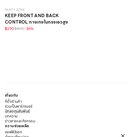
PANTY ZONE
KEEP FRONT AND BACK
CONTROL กางเกงในทรงเอวสูง
฿290
฿450
-
36
%
เกี่ยวกับ
ที่ตั้งร้านค้า
ร่วมเป็นพาร์ทเนอร์
นักลงทุนสัมพันธ์
บทความ
ข่าวสารและกิจกรรม
ความช่วยเหลือ
×
แอฟฟิลิเอท
คำถามที่พบบ่อย