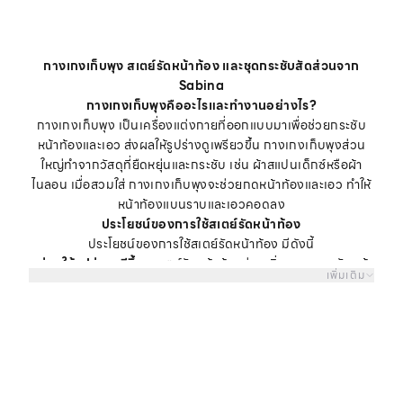
กางเกงเก็บพุง สเตย์รัดหน้าท้อง และชุดกระชับสัดส่วนจาก
Sabina
กางเกงเก็บพุงคืออะไรและทำงานอย่างไร?
กางเกงเก็บพุง เป็นเครื่องแต่งกายที่ออกแบบมาเพื่อช่วยกระชับ
หน้าท้องและเอว ส่งผลให้รูปร่างดูเพรียวขึ้น กางเกงเก็บพุงส่วน
ใหญ่ทำจากวัสดุที่ยืดหยุ่นและกระชับ เช่น ผ้าสแปนเด็กซ์หรือผ้า
ไนลอน เมื่อสวมใส่ กางเกงเก็บพุงจะช่วยกดหน้าท้องและเอว ทำให้
หน้าท้องแบนราบและเอวคอดลง
ประโยชน์ของการใช้สเตย์รัดหน้าท้อง
ประโยชน์ของการใช้สเตย์รัดหน้าท้อง มีดังนี้
•
ช่วยให้รูปร่างดูดีขึ้น :
สเตย์รัดหน้าท้องช่วยเพิ่มความกระชับหน้า
เพิ่มเติม
ท้อง และเอว ทำให้รูปร่างดูเพรียว มีส่วนเว้าส่วนโค้งมากขึ้น
•
เพิ่มความมั่นใจ :
เมื่อรูปร่างดูดีขึ้น ผู้หญิงหลายคนจึงรู้สึกมั่นใจ
ในตัวเองมากยิ่งกว่าเดิม
•
ช่วยลดอาการปวดหลัง :
สเตย์รัดหน้าท้อง ช่วย support หลัง
และลดอาการปวดหลังได้
กางเกงสเตย์จาก Sabina ดีไซน์และคุณสมบัติที่น่าสนใจ
กางเกงสเตย์จาก Sabina มีดีไซน์และคุณสมบัติที่น่าสนใจมากมาย