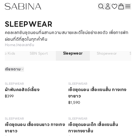
SLEEPWEAR
คอลเลกชันชุดนอนที่ผสานความสบายและดีไซน์อย่างลงตัว เพื่อการพัก
ผ่อนที่ดีที่สุดในทุกค่ำคืน
Home
/
คอลเลกชัน
bina Kids
SBN Sport
Sleepwear
Shapewear
So
เรียงตาม
NEW
NEW
SLEEPWEAR
SLEEPWEAR
ผ้าพันคอสัตว์เลี้ยง
เซ็ตชุดนอน เสื้อแขนสั้น กางเกง
ขายาว
฿399
฿1,590
NEW
SLEEPWEAR
SLEEPWEAR
เซ็ตชุดนอน เสื้อแขนยาว กางเกง
เซ็ตชุดนอนเด็ก เสื้อแขนสั้น
ขายาว
กางเกงขาสั้น