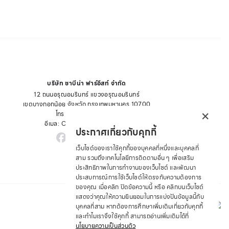
บริษัท ซาบีน่า ฟาร์อีสท์ จำกัด
12 ถนนอรุณอมรินทร์ แขวงอรุณอมรินทร์
เขตบางกอกน้อย จังหวัด กรุงเทพมหานคร 10700
×
โทร : +66 2 422 9430
อีเมล: CRM@SABINA.CO.TH
ประกาศเกี่ยวกับคุกกี้
เว็บไซต์ของเราใช้คุกกี้ของบุคคลที่หนึ่งและบุคคลที่
สาม รวมถึงเทคโนโลยีการติดตามอื่น ๆ เพื่อเสริม
ประสิทธิภาพในการทำงานของเว็บไซต์ และพัฒนา
ประสบการณ์การใช้เว็บไซต์ให้ตรงกับความต้องการ
ของคุณ เมื่อคลิก ปิดข้อความนี้ หรือ คลิกบนเว็บไซต์
แสดงว่าคุณให้ความยินยอมในการแบ่งปันข้อมูลนี้กับ
© 2026 SABINA.CO.TH ALL RIGHTS RESERVED
บุคคลที่สาม หากต้องการศึกษาเพิ่มเติมเกี่ยวกับคุกกี้
และทำไมเราจึงใช้คุกกี้ สามารถอ่านเพิ่มเติมได้ที่
นโยบายความเป็นส่วนตัว