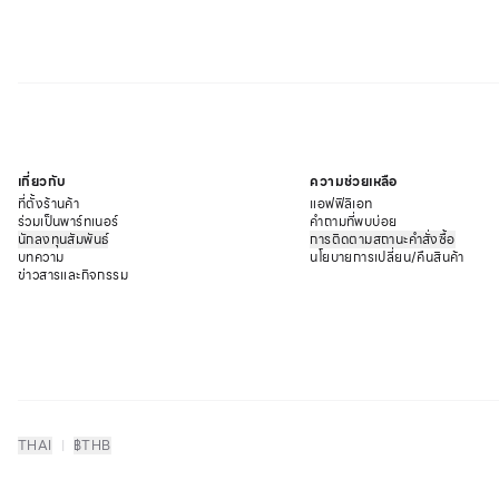
เกี่ยวกับ
ความช่วยเหลือ
ที่ตั้งร้านค้า
แอฟฟิลิเอท
ร่วมเป็นพาร์ทเนอร์
คำถามที่พบบ่อย
นักลงทุนสัมพันธ์
การติดตามสถานะคำสั่งซื้อ
บทความ
นโยบายการเปลี่ยน/คืนสินค้า
ข่าวสารและกิจกรรม
THAI
|
฿
THB