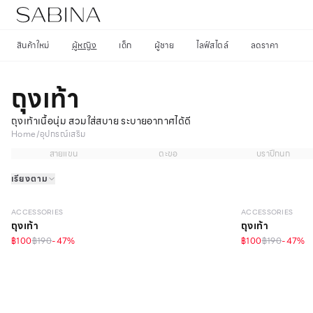
สินค้าใหม่
ผู้หญิง
เด็ก
ผู้ชาย
ไลฟ์สไตล์
ลดราคา
ถุงเท้า
ถุงเท้าเนื้อนุ่ม สวมใส่สบาย ระบายอากาศได้ดี
Home
/
อุปกรณ์เสริม
สายแขน
ตะขอ
บราปีกนก
เรียงตาม
ACCESSORIES
ACCESSORIES
ถุงเท้า
ถุงเท้า
฿100
฿190
-
47
%
฿100
฿190
-
47
%