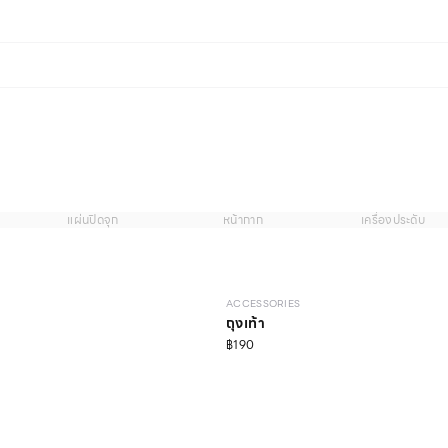
แผ่นปิดจุก
หน้ากาก
เครื่องประดับ
ACCESSORIES
ถุงเท้า
฿190