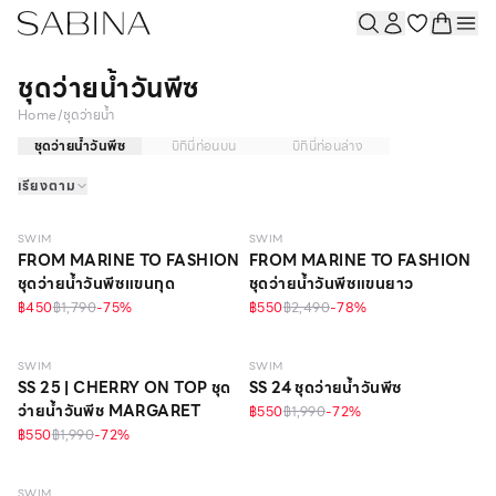
ชุดว่ายน้ำวันพีซ
Home
/
ชุดว่ายน้ำ
ชุดว่ายน้ำวันพีซ
บิกินี่ท่อนบน
บิกินี่ท่อนล่าง
เรียงตาม
วัสดุรีไซเคิล
วัสดุรีไซเคิล
SWIM
SWIM
FROM MARINE TO FASHION
FROM MARINE TO FASHION
ชุดว่ายน้ำวันพีซแขนกุด
ชุดว่ายน้ำวันพีซแขนยาว
฿450
฿1,790
-
75
%
฿550
฿2,490
-
78
%
วัสดุรีไซเคิล
SWIM
SWIM
SS 25 | CHERRY ON TOP ชุด
SS 24 ชุดว่ายน้ำวันพีซ
ว่ายน้ำวันพีช MARGARET
฿550
฿1,990
-
72
%
฿550
฿1,990
-
72
%
SWIM