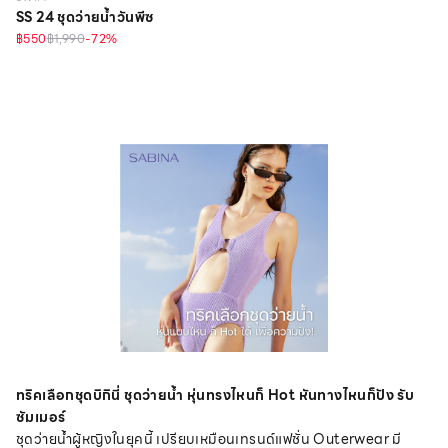
SS 24 ชุดว่ายน้ำวันพีซ
฿550
฿1,990
-
72
%
ทริคเลือกชุดบิกินี่ ชุดว่ายน้ำ หุ่นทรงไหนก็ Hot หันทางไหนก็ปัง รับ
ซัมเมอร์
ชุดว่ายน้ำผู้หญิงในยุคนี้ เปรียบเหมือนเทรนด์แฟชั่น Outerwear มี