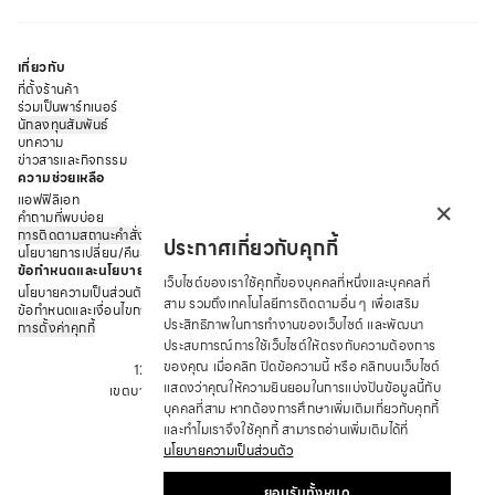
เกี่ยวกับ
ที่ตั้งร้านค้า
ร่วมเป็นพาร์ทเนอร์
นักลงทุนสัมพันธ์
บทความ
ข่าวสารและกิจกรรม
ความช่วยเหลือ
×
แอฟฟิลิเอท
คำถามที่พบบ่อย
การติดตามสถานะคำสั่งซื้อ
ประกาศเกี่ยวกับคุกกี้
นโยบายการเปลี่ยน/คืนสินค้า
ข้อกำหนดและนโยบาย
เว็บไซต์ของเราใช้คุกกี้ของบุคคลที่หนึ่งและบุคคลที่
นโยบายความเป็นส่วนตัว
สาม รวมถึงเทคโนโลยีการติดตามอื่น ๆ เพื่อเสริม
ข้อกำหนดและเงื่อนไขการให้บริการ
ประสิทธิภาพในการทำงานของเว็บไซต์ และพัฒนา
การตั้งค่าคุกกี้
บริษัท ซาบีน่า ฟาร์อีสท์ จำกัด
ประสบการณ์การใช้เว็บไซต์ให้ตรงกับความต้องการ
ของคุณ เมื่อคลิก ปิดข้อความนี้ หรือ คลิกบนเว็บไซต์
12 ถนนอรุณอมรินทร์ แขวงอรุณอมรินทร์
แสดงว่าคุณให้ความยินยอมในการแบ่งปันข้อมูลนี้กับ
เขตบางกอกน้อย จังหวัด กรุงเทพมหานคร 10700
บุคคลที่สาม หากต้องการศึกษาเพิ่มเติมเกี่ยวกับคุกกี้
โทร : +66 2 422 9430
และทำไมเราจึงใช้คุกกี้ สามารถอ่านเพิ่มเติมได้ที่
อีเมล: CRM@SABINA.CO.TH
นโยบายความเป็นส่วนตัว
ยอมรับทั้งหมด