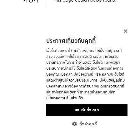
×
ประกาศเกี่ยวกับคุกกี้
เว็บไซต์ของเราใช้คุกกี้ของบุคคลที่หนึ่งและบุคคลที่
สาม รวมถึงเทคโนโลยีการติดตามอื่น ๆ เพื่อเสริม
ประสิทธิภาพในการทำงานของเว็บไซต์ และพัฒนา
ประสบการณ์การใช้เว็บไซต์ให้ตรงกับความต้องการ
ของคุณ เมื่อคลิก ปิดข้อความนี้ หรือ คลิกบนเว็บไซต์
แสดงว่าคุณให้ความยินยอมในการแบ่งปันข้อมูลนี้กับ
บุคคลที่สาม หากต้องการศึกษาเพิ่มเติมเกี่ยวกับคุกกี้
และทำไมเราจึงใช้คุกกี้ สามารถอ่านเพิ่มเติมได้ที่
นโยบายความเป็นส่วนตัว
ยอมรับทั้งหมด
ตั้งค่าคุกกี้