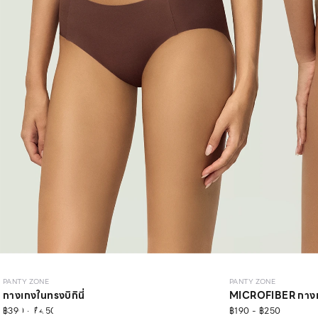
PANTY ZONE
PANTY ZONE
กางเกงในทรงบิกินี่
MICROFIBER กาง
PANTY
฿390 - ฿450
฿190 - ฿250