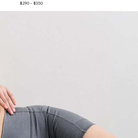
฿290 - ฿350