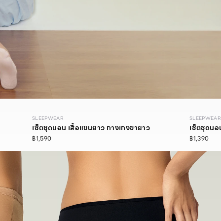
SLEEPWEAR
SLEEPWEAR
เซ็ตชุดนอน เสื้อแขนยาว กางเกงขายาว
เซ็ตชุดนอน
฿1,590
฿1,390