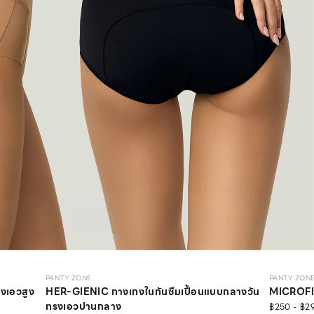
PANTY ZONE
PANTY ZON
เอวสูง
HER-GIENIC กางเกงในกันซึมเปื้อนแบบกลางวัน
MICROFIB
ทรงเอวปานกลาง
฿250 - ฿2