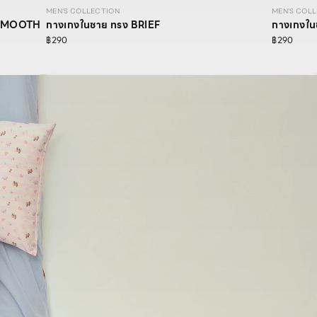
MEN'S COLLECTION
MEN'S COL
A SMOOTH
กางเกงในชาย ทรง BRIEF
กางเกงใ
฿290
฿290