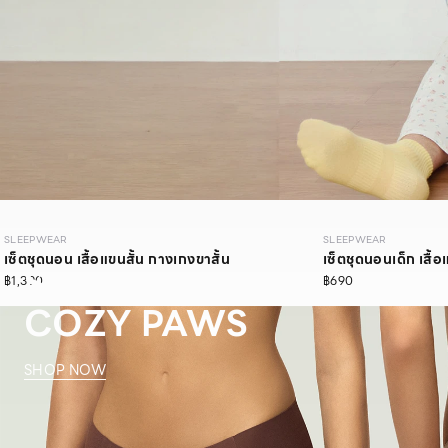
SLEEPWEAR
SLEEPWEAR
เซ็ตชุดนอน เสื้อแขนสั้น กางเกงขาสั้น
เซ็ตชุดนอนเด็ก เสื้อ
SLEEPWEAR
฿1,390
฿690
COZY PAWS
SHOP NOW