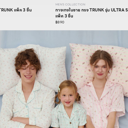
MEN'S COLLECTION
RUNK แพ็ค 3 ชิ้น
กางเกงในชาย ทรง TRUNK รุ่น ULTR
แพ็ค 3 ชิ้น
฿890