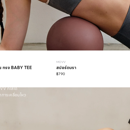
MOVV
กาย ทรง BABY TEE
สปอร์ตบรา
฿790
ที่ใส่ได้
ุกการเคลื่อนไหว