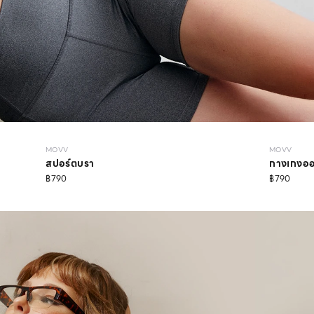
MOVV
MOVV
สปอร์ตบรา
กางเกงออก
฿790
฿790