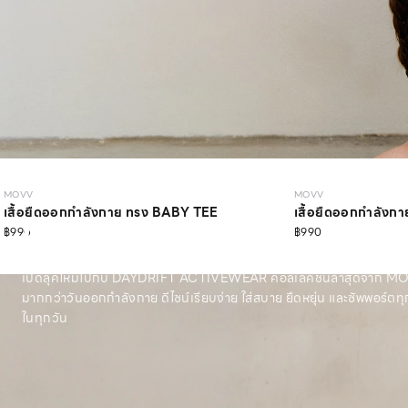
MOVV
MOVV
เสื้อยืดออกกำลังกาย ทรง BABY TEE
เสื้อยืดออกกำลัง
MOVV
฿990
฿990
เปิดลุคใหม่ไปกับ DAYDRIFT ACTIVEWEAR คอลเลคชั่นล่าสุดจาก MOVV 
มากกว่าวันออกกำลังกาย ดีไซน์เรียบง่าย ใส่สบาย ยืดหยุ่น และซัพพอร์ตท
ในทุกวัน