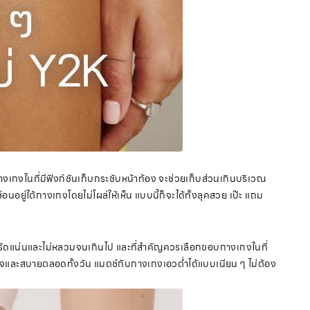
างเกงในที่มีฟังก์ชันเก็บกระชับหน้าท้อง จะช่วยเก็บส่วนเกินบริเวณ
อนอยู่ใต้กางเกงโดยไม่โผล่ให้เห็น แบบนี้ก็จะได้ทั้งลุคสวย เป๊ะ แถม
ไม่รัดแน่นและไม่หลวมจนเกินไป และที่สำคัญควรเลือกขอบกางเกงในที่
มั่นใจและสบายตลอดทั้งวัน แมตช์กับกางเกงเอวต่ำได้แบบเนียน ๆ ไม่ต้อง