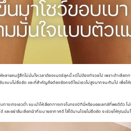
้หลายคนรู้สึกไม่มั่นใจเวลาต้องแมตช์ลุคนี้ แต่ไม่ต้องกังวลไป เพราะถ้าเลือกก
ับแบบไม่อึดอัด และที่สำคัญคือต้องยังคงดีไซน์เอวไม่สูงมากจนเกินไป เพื่อให้ซ่
์กับกางเกงเอวต่ำ แนะนำให้เลือกกางเกงในทรงบิกินี่หรือบอยเลกซ์ที่พอดีตัว 
นได้ และอย่าลืมเลือกผ้าที่ระบายอากาศดี ใส่ได้นานโดยไม่อึดอัด จะช่วยให้คุณ