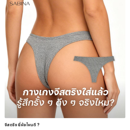
จีสตริง ยี่ห้อไหนดี ?