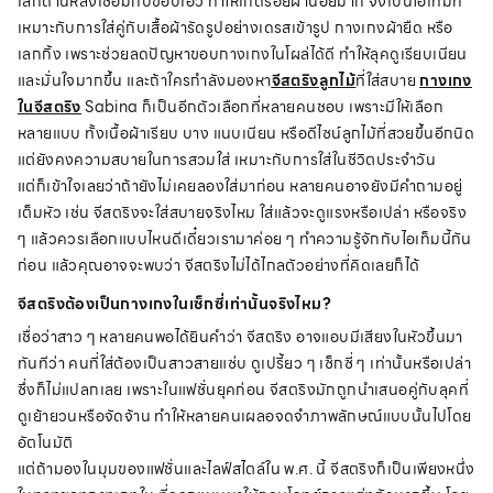
เล็กด้านหลังเชื่อมกับขอบเอว ทำให้เกิดรอยผ้าน้อยมาก จึงเป็นไอเท็มที่
เหมาะกับการใส่คู่กับเสื้อผ้ารัดรูปอย่างเดรสเข้ารูป กางเกงผ้ายืด หรือ
เลกกิ้ง เพราะช่วยลดปัญหาขอบกางเกงในโผล่ได้ดี ทำให้ลุคดูเรียบเนียน
และมั่นใจมากขึ้น และถ้าใครกำลังมองหา
จีสตริงลูกไม้
ที่ใส่สบาย
กางเกง
ในจีสตริง
Sabina ก็เป็นอีกตัวเลือกที่หลายคนชอบ เพราะมีให้เลือก
หลายแบบ ทั้งเนื้อผ้าเรียบ บาง แนบเนียน หรือดีไซน์ลูกไม้ที่สวยขึ้นอีกนิด
แต่ยังคงความสบายในการสวมใส่ เหมาะกับการใส่ในชีวิตประจำวัน
แต่ก็เข้าใจเลยว่าถ้ายังไม่เคยลองใส่มาก่อน หลายคนอาจยังมีคำถามอยู่
เต็มหัว เช่น จีสตริงจะใส่สบายจริงไหม ใส่แล้วจะดูแรงหรือเปล่า หรือจริง
ๆ แล้วควรเลือกแบบไหนดีเดี๋ยวเรามาค่อย ๆ ทำความรู้จักกับไอเท็มนี้กัน
ก่อน แล้วคุณอาจจะพบว่า จีสตริงไม่ได้ไกลตัวอย่างที่คิดเลยก็ได้
จีสตริงต้องเป็นกางเกงในเซ็กซี่เท่านั้นจริงไหม?
เชื่อว่าสาว ๆ หลายคนพอได้ยินคำว่า จีสตริง อาจแอบมีเสียงในหัวขึ้นมา
ทันทีว่า คนที่ใส่ต้องเป็นสาวสายแซ่บ ดูเปรี้ยว ๆ เซ็กซี่ ๆ เท่านั้นหรือเปล่า
ซึ่งก็ไม่แปลกเลย เพราะในแฟชั่นยุคก่อน จีสตริงมักถูกนำเสนอคู่กับลุคที่
ดูเย้ายวนหรือจัดจ้าน ทำให้หลายคนเผลอจดจำภาพลักษณ์แบบนั้นไปโดย
อัตโนมัติ
แต่ถ้ามองในมุมของแฟชั่นและไลฟ์สไตล์ใน พ.ศ. นี้ จีสตริงก็เป็นเพียงหนึ่ง