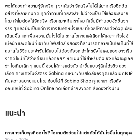
พอได้ลองทำความรู้จักจริง ๆ จะเห็นว่า จีสตริงไม่ได้ใส่ยากหรืออึดอัด
อย่างที่หลายคนคิด ทุกคำถามที่เคยสงสัย ไม่ว่าจะเป็น ใส่แล้วจะสบาย
ไหม ทำไมต้องใส่จีสตริง หรือเหมาะกับเราไหม ก็เริ่มมีคำตอบชัดขึ้นว่า
จริง ๆ แล้วมันเป็นแค่กางเกงในอีกหนึ่งแบบ ที่ช่วยให้การแต่งตัวดูเรียบ
เนียนขึ้น และเพิ่มความมั่นใจได้ในหลายโอกาสแค่เลือกให้เหมาะ ทั้งไซซ์
เนื้อผ้า และดีไซน์ที่เข้ากับไลฟ์สไตล์ จีสตริงก็สามารถกลายเป็นไอเท็มที่ใส่
สบายในชีวิตประจำวันได้แบบไม่ต้องกังวล ถ้าใครยังไม่เคยลอง อาจเริ่ม
จากดีไซน์ที่ใส่ง่ายก่อน แล้วค่อย ๆ หาแบบที่ใช่สำหรับตัวเอง แล้วจะรู้เลย
ว่า ไอเท็มเล็ก ๆ แบบนี้ ช่วยให้การแต่งตัวเป๊ะขึ้นแบบรู้สึกได้จริง ลอง
เลือก กางเกงในจีสตริง Sabina ที่เหมาะกับสไตล์ของคุณ แล้วเปิดใจให้
กับความสบายแบบใหม่ ช้อปได้ที่ Sabina Shop ทุกสาขา หรือสั่ง
ออนไลน์ที่ Sabina Online กดเลือกง่าย สะดวก ส่งตรงถึงบ้าน
แนะนำ
กางเกงเก็บพุงคืออะไร? ไอเทมตัวช่วยให้แต่งตัวได้มั่นใจขึ้นในทุกลุค
30 ก.ค. 2026