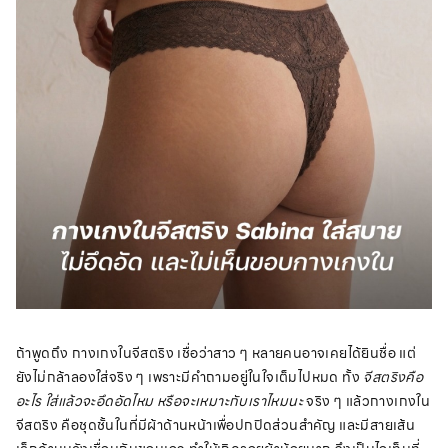
ถ้าพูดถึง กางเกงในจีสตริง เชื่อว่าสาว ๆ หลายคนอาจเคยได้ยินชื่อ แต่
ยังไม่กล้าลองใส่จริง ๆ เพราะมีคำถามอยู่ในใจเต็มไปหมด ทั้ง
จีสตริงคือ
อะไร ใส่แล้วจะอึดอัดไหม หรือจะเหมาะกับเราไหมนะ
จริง ๆ แล้วกางเกงใน
จีสตริง คือชุดชั้นในที่มีผ้าด้านหน้าเพื่อปกปิดส่วนสำคัญ และมีสายเส้น