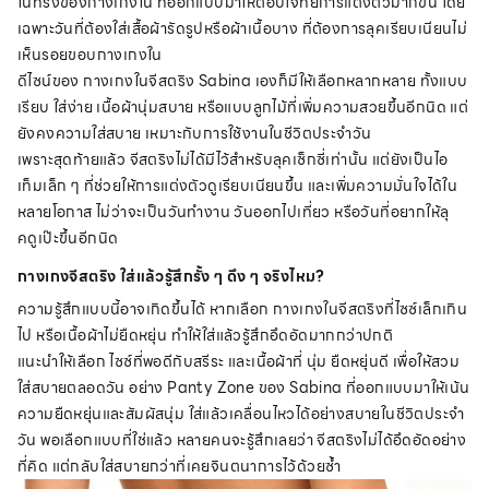
ในทรงของกางเกงใน ที่ออกแบบมาให้ตอบโจทย์การแต่งตัวมากขึ้น โดย
เฉพาะวันที่ต้องใส่เสื้อผ้ารัดรูปหรือผ้าเนื้อบาง ที่ต้องการลุคเรียบเนียนไม่
เห็นรอยขอบกางเกงใน
ดีไซน์ของ กางเกงในจีสตริง Sabina เองก็มีให้เลือกหลากหลาย ทั้งแบบ
เรียบ ใส่ง่าย เนื้อผ้านุ่มสบาย หรือแบบลูกไม้ที่เพิ่มความสวยขึ้นอีกนิด แต่
ยังคงความใส่สบาย เหมาะกับการใช้งานในชีวิตประจำวัน
เพราะสุดท้ายแล้ว จีสตริงไม่ได้มีไว้สำหรับลุคเซ็กซี่เท่านั้น แต่ยังเป็นไอ
เท็มเล็ก ๆ ที่ช่วยให้การแต่งตัวดูเรียบเนียนขึ้น และเพิ่มความมั่นใจได้ใน
หลายโอกาส ไม่ว่าจะเป็นวันทำงาน วันออกไปเที่ยว หรือวันที่อยากให้ลุ
คดูเป๊ะขึ้นอีกนิด
กางเกงจีสตริง ใส่แล้วรู้สึกรั้ง ๆ ดึง ๆ จริงไหม?
ความรู้สึกแบบนี้อาจเกิดขึ้นได้ หากเลือก กางเกงในจีสตริงที่ไซซ์เล็กเกิน
ไป หรือเนื้อผ้าไม่ยืดหยุ่น ทำให้ใส่แล้วรู้สึกอึดอัดมากกว่าปกติ
แนะนำให้เลือก ไซซ์ที่พอดีกับสรีระ และเนื้อผ้าที่ นุ่ม ยืดหยุ่นดี เพื่อให้สวม
ใส่สบายตลอดวัน อย่าง Panty Zone ของ Sabina ที่ออกแบบมาให้เน้น
ความยืดหยุ่นและสัมผัสนุ่ม ใส่แล้วเคลื่อนไหวได้อย่างสบายในชีวิตประจำ
วัน พอเลือกแบบที่ใช่แล้ว หลายคนจะรู้สึกเลยว่า จีสตริงไม่ได้อึดอัดอย่าง
ที่คิด แต่กลับใส่สบายกว่าที่เคยจินตนาการไว้ด้วยซ้ำ