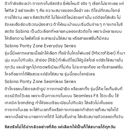
ถ้ากำลังลังเลว่า กางเกงในจีสตริง ยี่ห้อไหนดี จริง ๆ เลือกไม่ยากเลย แค่
โฟกัส 2 อย่างหลัก ๆ คือ ความสบายของเนื้อผ้า และ ดีไซน์ที่ตอบโจทย์
การใช้งาน เพราะจีสตริงที่ดี ไม่ใช่แค่ดีไซน์สวยเท่านั้น แต่ต้องใส่แล้ว ไม่
รังและอึดอัดบริเวณน้องสาว ถ้าให้แนะนำแบบเริ่มต้นง่าย ๆ กางเกงในจี
สตริง Sabina เป็นตัวเลือกที่หลายคนลองแล้วติดใจ เพราะมีหลายแบบ
ให้เลือกตามไลฟ์สไตล์ จะสายเน้นใส่สบาย หรือสายแฟชั่นก็มีครบ
Sabina Panty Zone Everyday Series
รุ่นนี้มีหลากหลายเนื้อผ้าให้เลือก ทั้งผ้าไมโครไฟเบอร์ (Microfiber) ที่เบา
นุ่ม แนบไปกับผิว, ผ้าร่อง (Rib) ที่เพิ่มดีไซน์ให้ดูมีสไตล์ แต่ยังใส่สบายใน
ทุกวัน และผ้าลูกไม้เกรดพรีเมียมที่ไม่คัน ไม่ระคายเคือง เอาใจสายแฟชั่น
ใครที่อยากได้ฟีลสวย แต่ยังใส่สบาย รุ่นนี้ตอบโจทย์เลย
Sabina Panty Zone Seamless Series
ถ้าใครชอบใส่เดรสเข้ารูป กางเกงผ้ายืด หรือเลกกิ้ง รุ่นนี้คือ ไอเท็มลับที่
ควรมีติดไว้เลย เพราะเป็นกางเกงในแบบ Seamless Fit ไร้ตะเข็บ ใช้
เทคนิค bonding ทำให้ขอบเรียบเนียนไปกับผิว ใส่แล้วไม่เห็นรอย
กางเกงในเลย จะใส่กับเลกกิ้งหรือกางเกงออกกำลังกายก็สบายใจได้
เพราะเนื้อผ้าระบายอากาศได้ดี ไม่อับชื้นง่าย ใส่แล้วสบายตัวตลอดทั้งวัน
จีสตริงไม่ได้น่ากลัวอย่างที่คิด แค่เลือกให้เป็นก็ใส่สบายได้ทุกวัน