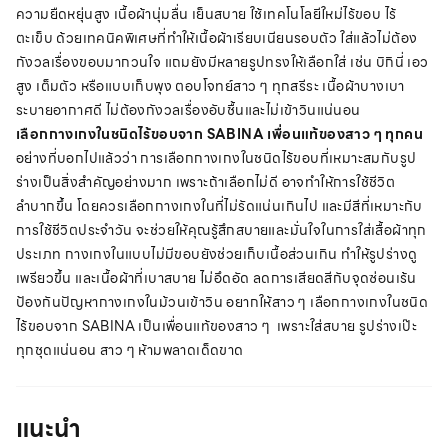
ความยืดหยุ่นสูง เนื้อผ้านุ่มลื่น เย็นสบาย ใช้เทคโนโลยีใหม่ไร้ขอบ ไร้
ตะเข็บ ด้วยเทคนิคพิเศษที่ทำให้เนื้อผ้าเรียบเนียนรอบตัว ใส่แล้วไม่ต้อง
กังวลเรื่องขอบมากวนใจ แถมยังมีหลายรูปทรงให้เลือกใส่ เช่น บิกินี่ เอว
สูง เต็มตัว หรือแบบเก็บพุง ตอบโจทย์สาว ๆ ทุกสรีระ เนื้อผ้าบางเบา
ระบายอากาศดี ไม่ต้องกังวลเรื่องอับชื้นและไม่เข้าวินแน่นอน
เลือกกางเกงในชนิดไร้ขอบจาก SABINA เพื่อนแท้ของสาว ๆ ทุกคน
อย่างที่บอกไปแล้วว่า การเลือกกางเกงในชนิดไร้ขอบที่เหมาะสมกับรูป
ร่างเป็นสิ่งสำคัญอย่างมาก เพราะถ้าเลือกไม่ดี อาจทำให้การใช้ชีวิต
ลำบากขึ้น โดยควรเลือกกางเกงในที่ไม่รัดแน่นเกินไป และมีสีที่เหมาะกับ
การใช้ชีวิตประจำวัน จะช่วยให้คุณรู้สึกสบายและมั่นใจในการใส่เสื้อผ้าทุก
ประเภท กางเกงในแบบไม่มีขอบยังช่วยเก็บเนื้อส่วนเกิน ทำให้รูปร่างดู
เพรียวขึ้น และเนื้อผ้าที่เบาสบาย ไม่อึดอัด ลดการเสียดสีกับจุดซ่อนเร้น
ป้องกันปัญหากางเกงในม้วนเข้าวิน อยากให้สาว ๆ เลือกกางเกงในชนิด
ไร้ขอบจาก SABINA เป็นเพื่อนแท้ของสาว ๆ เพราะใส่สบาย รูปร่างเป๊ะ
ทุกชุดแน่นอน สาว ๆ ห้ามพลาดเด็ดขาด
แนะนำ