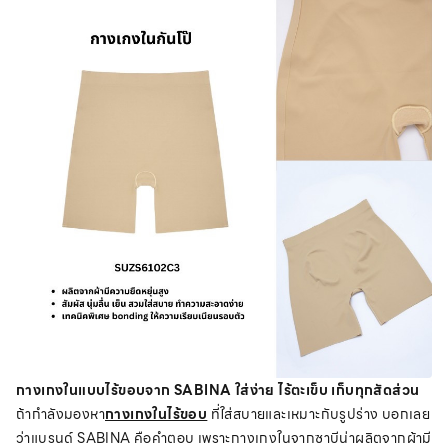
กางเกงในแบบไร้ขอบจาก SABINA ใส่ง่าย ไร้ตะเข็บ เก็บทุกสัดส่วน
ถ้ากำลังมองหา
กางเกงในไร้ขอบ
ที่ใส่สบายและเหมาะกับรูปร่าง บอกเลย
ว่าแบรนด์ SABINA คือคำตอบ เพราะกางเกงในจากซาบีน่าผลิตจากผ้ามี