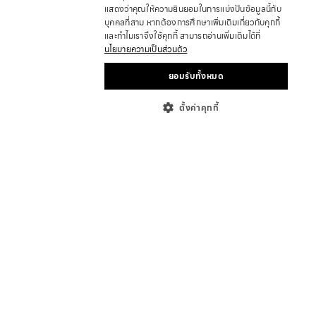
แสดงว่าคุณให้ความยินยอมในการแบ่งปันข้อมูลนี้กับ
บุคคลที่สาม หากต้องการศึกษาเพิ่มเติมเกี่ยวกับคุกกี้
และทำไมเราจึงใช้คุกกี้ สามารถอ่านเพิ่มเติมได้ที่
นโยบายความเป็นส่วนตัว
ยอมรับทั้งหมด
ตั้งค่าคุกกี้
เกี่ยวกับ
ที่ตั้งร้านค้า
ร่วมเป็นพาร์ทเนอร์
นักลงทุนสัมพันธ์
บทความ
ข่าวสารและกิจกรรม
ความช่วยเหลือ
แอฟฟิลิเอท
คำถามที่พบบ่อย
การติดตามสถานะคำสั่งซื้อ
นโยบายการเปลี่ยน/คืนสินค้า