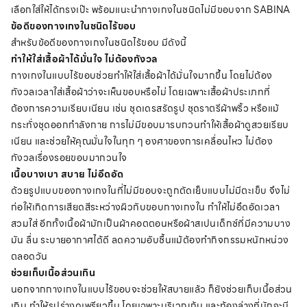
เลือกใส่ให้ได้ทรงเป๊ะ พร้อมแนะนำกางเกงในชนิดไม่มีขอบจาก SABINA
ข้อดีของกางเกงในชนิดไร้ขอบ
สำหรับข้อดีของกางเกงในชนิดไร้ขอบ มีดังนี้
ทำให้ใส่เสื้อผ้าได้มั่นใจ ไม่ต้องกังวล
กางเกงในแบบไร้ขอบช่วยทำให้ใส่เสื้อผ้าได้มั่นใจมากขึ้น โดยไม่ต้อง
กังวลเวลาใส่เสื้อผ้าว่าจะเห็นขอบหรือไม่ โดยเฉพาะเสื้อผ้าประเภทที่
ต้องการความเรียบเนียน เช่น ชุดเดรสรัดรูป ชุดราตรีผ้าพริ้ว หรือแม้
กระทั่งชุดออกกำลังกาย การไม่มีขอบมารบกวนทำให้เสื้อผ้าดูสวยเรียบ
เนียน และช่วยให้คุณมั่นใจในทุก ๆ องศาของการเคลื่อนไหว ไม่ต้อง
กังวลเรื่องรอยขอบมากวนใจ
เนื้อบางเบา สบาย ไม่อึดอัด
ด้วยรูปแบบของกางเกงในที่ไม่มีขอบจะถูกตัดเย็บแบบไม่มีตะเข็บ จึงไม่
ก่อให้เกิดการเสียดสีระหว่างผิวกับขอบกางเกงใน ทำให้ไม่อึดอัดเวลา
สวมใส่ อีกทั้งเนื้อผ้ามักเป็นผ้าคอตตอนหรือผ้าสเปนเด็กซ์ที่มีความบาง
มัน ลื่น ระบายอากาศได้ดี ลดความอับชื้นแม้ต้องทำกิจกรรมหนักหน่วง
ตลอดวัน
ช่วยเก็บเนื้อส่วนเกิน
นอกจากกางเกงในแบบไร้ขอบจะช่วยให้สบายแล้ว ก็ยังช่วยเก็บเนื้อส่วน
เกิน ทำให้รูปร่างดูเพรียวขึ้น โดยเฉพาะบริเวณก้น และท้องล่างที่มักจะมี