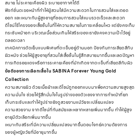
สบาย ไม่ระคายเคืองผิว ระบายอากาศได้ดี
ฟังก์ชั่นตะขอหน้าที่ทำให้ผู้สวมใส่มีความสะดวกในการสวมใส่และถอด
ออก และเหมาะกับผู้สูงอายุที่ชอบการสวมใส่แบบรวดเร็วและสะดวก
ดีไซน์ไร้โครงของเสื้อชั้นในที่ให้ความสบายในการเคลื่อนไหว แต่ยังคงเก็บ
กระชับหน้าอก บริเวณเนื้อส่วนเกินให้สรีระของเรายังคงความเป๊ะไว้อยู่
ตลอดเวลา
เทคนิคการตัดเย็บแบบพิเศษที่ตะเข็บอยู่ด้านนอก ป้องกันการเสียดสีกับ
ผิวหนัง ช่วยให้ผู้สูงอายุที่สวมใส่เสื้อชั้นในรู้สึกสบายมากขึ้นและลดปัญหา
การเกิดรอยแดงหรือการระคายเคืองที่มักเกิดจากตะเข็บที่เสียดสีกับผิว
ข้อดีของการเลือกเสื้อใน SABINA Forever Young Gold
Collection
ความสบายผิว ด้วยเนื้อผ้าและดีไซน์ถูกออกแบบมาเพื่อความสบายสูงสุด
ความมั่นใจ ช่วยให้รู้สึกมั่นใจในรูปร่างของตัวเองจากการทำหน้าที่ยก
เก็บกระชับและทำให้รูปร่างยังดูสวยงามแม้วัยจะเปลี่ยนแปลง
ความสวยงาม จากดีไซน์ที่ทันสมัยและหลากหลายเพิ่มมากขึ้น ทำให้ผู้สูง
อายุมีตัวเลือกเพิ่มมากขึ้น
เหมาะกับสรีระที่มีความเปลี่ยนแปลงมากขึ้นตอบโจทย์ความต้องการ
ของผู้หญิงวัยที่มีอายุมากขึ้น