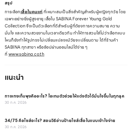
สรุป
การเลือก
เสื้อในคนแก่
ที่เหมาะสมเป็นสิ่งสำคัญสำหรับผู้หญิงทุกวัย โดย
เฉพาะอย่างยิ่งผู้สูงอายุ เสื้อใน SABINA Forever Young Gold
Collection จึงเป็นตัวเลือกที่ดีสำหรับผู้ที่ต้องการความสบาย ความ
มั่นใจ และความสวยงามในเวลาเดียวกัน ทำให้การสวมใส่ไม่ว่าเลือกแบบ
ไหนก็ยังทำให้รูปทรงไม่เปลี่ยนแปลงแม้วัยจะเปลี่ยนตาม ได้ที่ร้านค้า
SABINA ทุกสาขา หรือช้อปผ่านออนไลน์ได้ง่าย ๆ
ที่
www.sabina.co.th
แนะนำ
กางเกงเก็บพุงคืออะไร? ไอเทมตัวช่วยให้แต่งตัวได้มั่นใจขึ้นในทุกลุค
30 ก.ค. 2026
34/75 คือไซส์อะไร? สอนวิธีอ่านป้ายไซส์เสื้อในแบบเข้าใจง่าย
30 ก.ค. 2026