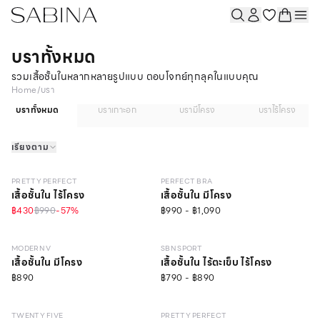
บราทั้งหมด
รวมเสื้อชั้นในหลากหลายรูปแบบ ตอบโจทย์ทุกลุคในแบบคุณ
Home
/
บรา
บราทั้งหมด
บราเกาะอก
บรามีโครง
บราไร้โครง
เรียงตาม
NEW
LEVEL 1
NEW
LEVEL 1
PRETTY PERFECT
PERFECT BRA
เสื้อชั้นใน ไร้โครง
เสื้อชั้นใน มีโครง
฿430
฿990
-
57
%
฿990 - ฿1,090
NEW
LEVEL 3
NEW
LIGHT–MEDIUM
MODERN V
SBN SPORT
เสื้อชั้นใน มีโครง
เสื้อชั้นใน ไร้ตะเข็บ ไร้โครง
NEW
LEVEL 2
฿890
฿790 - ฿890
ONLINE EXCLUSIVE
NEW
LEVEL 1
TWENTY FIVE
PRETTY PERFECT