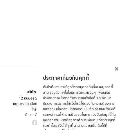
×
ประกาศเกี่ยวกับคุกกี้
เว็บไซต์ของเราใช้คุกกี้ของบุคคลที่หนึ่งและบุคคลที่
บริษัท ซาบีน่า ฟาร์อีสท์ จำกัด
สาม รวมถึงเทคโนโลยีการติดตามอื่น ๆ เพื่อเสริม
ประสิทธิภาพในการทำงานของเว็บไซต์ และพัฒนา
12 ถนนอรุณอมรินทร์ แขวงอรุณอมรินทร์
ประสบการณ์การใช้เว็บไซต์ให้ตรงกับความต้องการ
เขตบางกอกน้อย จังหวัด กรุงเทพมหานคร 10700
ของคุณ เมื่อคลิก ปิดข้อความนี้ หรือ คลิกบนเว็บไซต์
โทร : +66 2 422 9430
แสดงว่าคุณให้ความยินยอมในการแบ่งปันข้อมูลนี้กับ
อีเมล: CRM@SABINA.CO.TH
บุคคลที่สาม หากต้องการศึกษาเพิ่มเติมเกี่ยวกับคุกกี้
และทำไมเราจึงใช้คุกกี้ สามารถอ่านเพิ่มเติมได้ที่