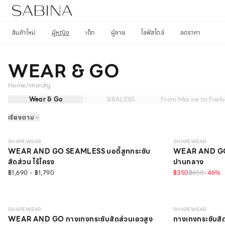
สินค้าใหม่
ผู้หญิง
เด็ก
ผู้ชาย
ไลฟ์สไตล์
ลดราคา
WEAR & GO
Home
/
แคมเปญ
Wear & Go
BRALESS
From Marine to Fash
เรียงตาม
LIGHT
LIGHT
วัสดุรีไซเ
SHAPEWEAR
SHAPEWEAR
WEAR AND GO SEAMLESS บอดี้สูทกระชับ
WEAR AND GO ก
สัดส่วน ไร้โครง
ปานกลาง
฿1,690 - ฿1,790
฿350
฿650
-
46
%
LIGHT
MEDIUM
SHAPEWEAR
SHAPEWEAR
WEAR AND GO กางเกงกระชับสัดส่วนเอวสูง
กางเกงกระชับสั