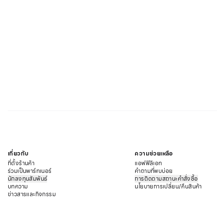
เกี่ยวกับ
ความช่วยเหลือ
ที่ตั้งร้านค้า
แอฟฟิลิเอท
ร่วมเป็นพาร์ทเนอร์
คำถามที่พบบ่อย
นักลงทุนสัมพันธ์
การติดตามสถานะคำสั่งซื้อ
บทความ
นโยบายการเปลี่ยน/คืนสินค้า
ข่าวสารและกิจกรรม