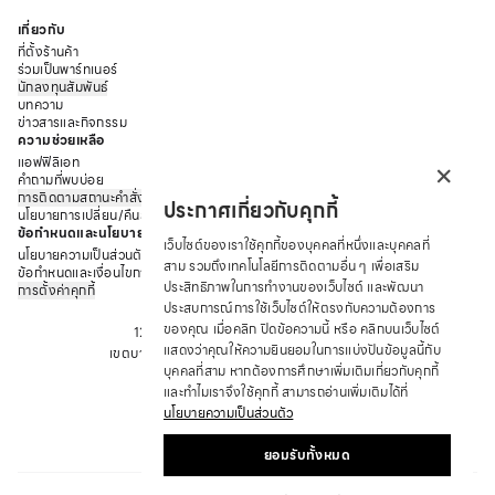
เกี่ยวกับ
ที่ตั้งร้านค้า
ร่วมเป็นพาร์ทเนอร์
นักลงทุนสัมพันธ์
บทความ
ข่าวสารและกิจกรรม
ความช่วยเหลือ
×
แอฟฟิลิเอท
คำถามที่พบบ่อย
การติดตามสถานะคำสั่งซื้อ
ประกาศเกี่ยวกับคุกกี้
นโยบายการเปลี่ยน/คืนสินค้า
ข้อกำหนดและนโยบาย
เว็บไซต์ของเราใช้คุกกี้ของบุคคลที่หนึ่งและบุคคลที่
นโยบายความเป็นส่วนตัว
สาม รวมถึงเทคโนโลยีการติดตามอื่น ๆ เพื่อเสริม
ข้อกำหนดและเงื่อนไขการให้บริการ
ประสิทธิภาพในการทำงานของเว็บไซต์ และพัฒนา
การตั้งค่าคุกกี้
บริษัท ซาบีน่า ฟาร์อีสท์ จำกัด
ประสบการณ์การใช้เว็บไซต์ให้ตรงกับความต้องการ
ของคุณ เมื่อคลิก ปิดข้อความนี้ หรือ คลิกบนเว็บไซต์
12 ถนนอรุณอมรินทร์ แขวงอรุณอมรินทร์
แสดงว่าคุณให้ความยินยอมในการแบ่งปันข้อมูลนี้กับ
เขตบางกอกน้อย จังหวัด กรุงเทพมหานคร 10700
บุคคลที่สาม หากต้องการศึกษาเพิ่มเติมเกี่ยวกับคุกกี้
โทร : +66 2 422 9430
และทำไมเราจึงใช้คุกกี้ สามารถอ่านเพิ่มเติมได้ที่
อีเมล: CRM@SABINA.CO.TH
นโยบายความเป็นส่วนตัว
ยอมรับทั้งหมด