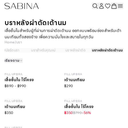
บราหลังผ่าตัดเต้านม
เสื้อชั้นในสำหรับผู้ที่ผ่านการผ่าตัดเต้านม ออกแบบพร้อมช่องสำหรับเต้า
นมเทียมทั้งสองข้าง เพื่อความมั่นใจและสบายในทุกวัน
Home
/
บรา
สปอร์ตบรา
บราสำหรับคุณแม่
บราหลังผ่าตัด
บราหลังผ่าตัดเต้านม
เรียงตาม
LEVEL 1
FILL UP BRA
FILL UP BRA
เสื้อชั้นใน ไร้โครง
เต้านมเทียม
฿890 - ฿990
฿290
LEVEL 1
FILL UP BRA
FILL UP BRA
เต้านมเทียม
เสื้อชั้นใน ไร้โครง
฿350
฿350
฿790
-
56
%
FILL UP BRA