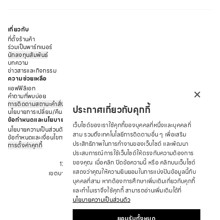
เกี่ยวกับ
ที่ตั้งร้านค้า
ร่วมเป็นพาร์ทเนอร์
นักลงทุนสัมพันธ์
บทความ
ข่าวสารและกิจกรรม
ความช่วยเหลือ
×
แอฟฟิลิเอท
คำถามที่พบบ่อย
การติดตามสถานะคำสั่งซื้อ
ประกาศเกี่ยวกับคุกกี้
นโยบายการเปลี่ยน/คืนสินค้า
ข้อกำหนดและนโยบาย
เว็บไซต์ของเราใช้คุกกี้ของบุคคลที่หนึ่งและบุคคลที่
นโยบายความเป็นส่วนตัว
สาม รวมถึงเทคโนโลยีการติดตามอื่น ๆ เพื่อเสริม
ข้อกำหนดและเงื่อนไขการให้บริการ
ประสิทธิภาพในการทำงานของเว็บไซต์ และพัฒนา
การตั้งค่าคุกกี้
บริษัท ซาบีน่า ฟาร์อีสท์ จำกัด
ประสบการณ์การใช้เว็บไซต์ให้ตรงกับความต้องการ
ของคุณ เมื่อคลิก ปิดข้อความนี้ หรือ คลิกบนเว็บไซต์
12 ถนนอรุณอมรินทร์ แขวงอรุณอมรินทร์
แสดงว่าคุณให้ความยินยอมในการแบ่งปันข้อมูลนี้กับ
เขตบางกอกน้อย จังหวัด กรุงเทพมหานคร 10700
บุคคลที่สาม หากต้องการศึกษาเพิ่มเติมเกี่ยวกับคุกกี้
โทร : +66 2 422 9430
และทำไมเราจึงใช้คุกกี้ สามารถอ่านเพิ่มเติมได้ที่
อีเมล: CRM@SABINA.CO.TH
นโยบายความเป็นส่วนตัว
ยอมรับทั้งหมด